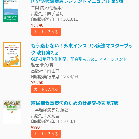
内分泌代謝疾患レジデントマニュアル 第5版
𠮷岡 成人(他編集)
出版社：医学書院
印刷版発行年月：2023/11
¥3,740
カートに入れる
もう迷わない！外来インスリン療法マスターブッ
ク 改訂第2版
GLP-1受容体作動薬、配合剤も含めたマネージメント
弘世 貴久(著)
出版社：南江堂
印刷版発行年月：2024/04
¥2,750
カートに入れる
糖尿病食事療法のための食品交換表 第7版
日本糖尿病学会(編著)
出版社：文光堂
印刷版発行年月：2013/11
¥990
カートに入れる