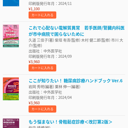
印刷版発行年月：2024/11
¥1,100
カートに入れる
これで心配ない電解質異常 若手医師/腎臓内科医
が市中病院で困らないために
久道 三佳子(著) 柴垣 有吾(監修) 木村 健二郎(監修) 市川 大
介(監修)
出版社：中外医学社
印刷版発行年月：2024/09
¥3,960
カートに入れる
ここが知りたい！ 糖尿病診療ハンドブック Ver.6
岩岡 秀明(編著) 栗林 伸一(編著)
出版社：中外医学社
印刷版発行年月：2024/04
¥3,960
カートに入れる
もう悩まない！骨粗鬆症診療＜改訂第2版＞
竹内 靖博(編)