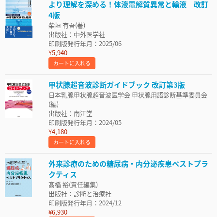
より理解を深める！体液電解質異常と輸液 改訂
4版
柴垣 有吾(著)
出版社：中外医学社
印刷版発行年月：2025/06
¥5,940
カートに入れる
甲状腺超音波診断ガイドブック 改訂第3版
日本乳腺甲状腺超音波医学会 甲状腺用語診断基準委員会
(編)
出版社：南江堂
印刷版発行年月：2024/05
¥4,180
カートに入れる
外来診療のための糖尿病・内分泌疾患ベストプラ
クティス
髙橋 裕(責任編集)
出版社：診断と治療社
印刷版発行年月：2024/12
¥6,930