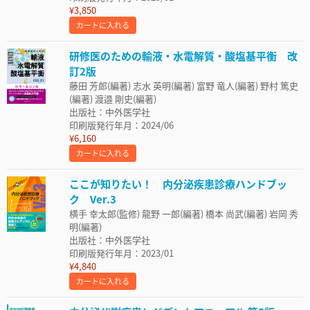
¥3,850
カートに入れる
研修医のための輸液・水電解質・酸塩基平衡 改
訂2版
藤田 芳郎(編著) 志水 英明(編著) 富野 竜人(編著) 野村 篤史
(編著) 渡邉 剛史(編著)
出版社：中外医学社
印刷版発行年月：2024/06
¥6,160
カートに入れる
ここが知りたい！ 内分泌疾患診療ハンドブッ
ク Ver.3
横手 幸太郎(監修) 龍野 一郎(編著) 橋本 尚武(編著) 岩岡 秀
明(編著)
出版社：中外医学社
印刷版発行年月：2023/01
¥4,840
カートに入れる