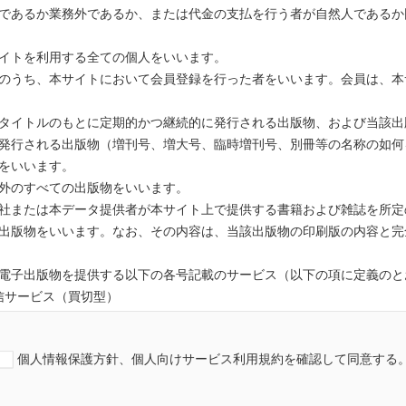
であるか業務外であるか、または代金の支払を行う者が自然人であるか
は財産の保護のために必要がある場合であって、本人の同意を得ること
は児童の健全な育成の推進のために特に必要がある場合であって、本人
イトを利用する全ての個人をいいます。
のうち、本サイトにおいて会員登録を行った者をいいます。会員は、本
方公共団体またはその委託を受けた者が法令の定める事務を遂行するこ
の同意を得ることにより当該事務の遂行に支障を及ぼす恐れがあるとき
タイトルのもとに定期的かつ継続的に発行される出版物、および当該出
利用目的を達成するため、当社が、個人情報の取扱いの全部または一部
発行される出版物（増刊号、増大号、臨時増刊号、別冊等の名称の如何
をいいます。
当社がお客様から収集した以下の個⼈情報等は、カード発⾏会社が⾏う
外のすべての出版物をいいます。
カード発⾏会社へ提供させていただきます。
社または本データ提供者が本サイト上で提供する書籍および雑誌を所定
出版物をいいます。なお、その内容は、当該出版物の印刷版の内容と完
電子出版物を提供する以下の各号記載のサービス（以下の項に定義のと
信サービス（買切型）
ービス（買切型）
利用状況（会員登録日，購入商品，購入回数等）
ーサービス
個人情報保護方針、個人向けサービス利用規約を確認して同意する
ービス（期間型）
カード発⾏会社が外国にある場合、これらの情報は当該発⾏会社が所属
信サービス（期間型）
から収集した情報からは、ご利⽤のカード発⾏会社及び当該会社が所在
に付帯して提供される配信サービス