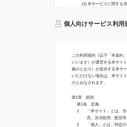
本サービスに関する
本サービスの販売促
本サービスに付帯関
個人向けサービス利用
第3条 取得内容
当社が取得する個人情報
氏名、性別、生年月
力された情報または
この利用規約（以下「本規約」
書店、取次その他当
いいます）が運営する本サイト
その他お客さまが本サ
義のとおり）が提供する本サー
いただけない場合は、本サイ
第4条 保護対策
のとみなされます。
当社は、個人情報保護法
当社は、個人情報への不
第1章 総則
を行います。
第1条 定義
「本サイト」とは、当
第5条 第三者提供
売、決済処理、配信等を行うウェ
当社は、お客さまご本人
「個人」とは、特定の