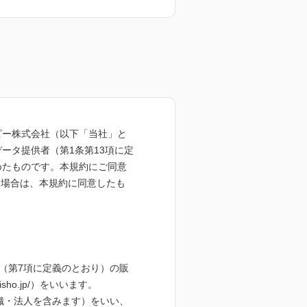
の他本サイトにてお客さまが入
ピー株式会社（以下「当社」と
さまが当社に提供された情報
ータ提供者（第1条第13項に定
ie等の情報
めたものです。本規約にご同意
た場合は、本規約に同意したも
理的な安全対策および是正措置
（第7項に定義のとおり）の販
.isho.jp/）をいいます。
し、以下の場合を除きます。
織・法人を含みます）をいい、