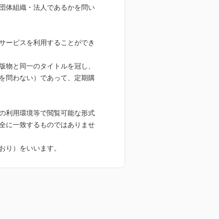
団体組織・法人であるかを問い
が困難であるとき
の同意を得ることが困難である
サービスを利用することができ
とに対して協力する必要がある
版物と同一のタイトルを冠し、
を、書店又は取次等の第三者に
を問わない）であって、定期購
不正利⽤検知・防⽌のために、
の利用環境等で閲覧可能な形式
全に一致するものではありませ
おり）をいいます。
。
する国に移転される場合があり
する国を特定することができな