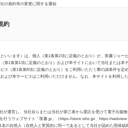
当社の規約等の変更に関する通知
進またはマーケティング
連するサービスの提供
規約
は、以下のとおりです。
日、住所、電話番号、メールアドレス、クレジットカード情報、職種そ
お客さまが当社に提供された情報
といいます）は、個人（第1条第2項に定義のとおり）が、医書ジェー
社が本サービスの提供の全部又は一部を委託した事業者を介して、お客
（第1条第1項に定義のとおり）および本サイトにおいて当社または本デ
ービスを利用するにあたり当社が収集する、端末情報、ログ情報、Cook
ビス（第1条第8項に定義のとおり）をご利用いただく際の諸条件を定
トおよび本サービスはご利用いただけません。なお、本サイトを利用し
その他の法令、国が定める指針、その他の規範を遵守します。
正アクセス、個人情報の紛失、破壊、改ざん、漏洩を予防するために合
社が運営し、当社自らまたは当社が第三者から委託を受けて電子出版物
ブサイト「医書.jp」（https://store.isho.jp/、https://webview
の同意がない限り、個人情報を第三者に提供することはありません。但
1名の自然人（自然人と実質的に同一であるとして当社が認めた団体組