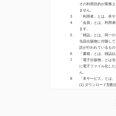
法令に基づく場合
その利用目的が業務上
人の生命、身体また
ません。
公衆衛生の向上また
「利用者」とは、本サ
とき
「会員」とは、利用者
国の機関もしくは地
ます。
場合であって、本人
「雑誌」とは、同一の
本規約第2条で定める
当該出版物に付随して
委託する場合
読が行われているもの
前項の定めに関わらず、
「書籍」とは、雑誌以
お客様が利⽤されている
「電子出版物」とは当
に電子ファイル化した
・氏名
ん。
・電話番号
「本サービス」とは、
・Emailアドレス
ダウンロード型配
・住所
アクセス型配信サ
・当社ウェブサイト上の
ペイ・パー・ビュ
アクセス型配信サ
お客様が利⽤されている
ダウンロード型配
ます。当社では、お客様
その他、上記各号