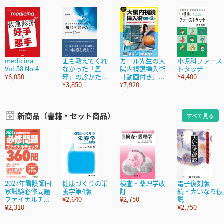
medicina
誰も教えてくれ
カール先生の大
小児科ファース
Vol.58 No.4
なかった「風
腸内視鏡挿入術
トタッチ
¥6,050
邪」の診かた...
［動画付き］...
¥4,400
¥3,850
¥7,920
新商品（書籍・セット商品）
すべて見る
2027年看護師国
健康づくりの栄
検査・薬理学改
電子復刻版
家試験必修問題
養学第4版
訂
続・大いなる仮
ファイナルチ...
¥2,640
¥2,750
説
¥2,310
¥2,750