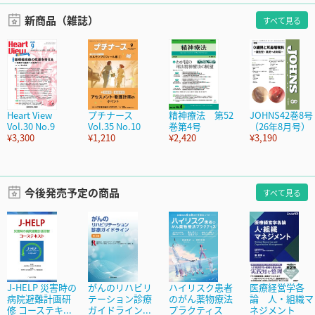
新商品（雑誌）
すべて見る
Heart View
プチナース
精神療法 第52
JOHNS42巻8号
Vol.30 No.9
Vol.35 No.10
巻第4号
（26年8月号）
¥3,300
¥1,210
¥2,420
¥3,190
今後発売予定の商品
すべて見る
J-HELP 災害時の
がんのリハビリ
ハイリスク患者
医療経営学各
病院避難計画研
テーション診療
のがん薬物療法
論 人・組織マ
修 コーステキ...
ガイドライン...
プラクティス
ネジメント