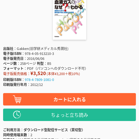
出版社
Gakken(旧学研メディカル秀潤社)
電子版ISBN
978-4-05-913210-3
電子版発売日
2016/06/06
ページ数
258ページ
判型
B5
フォーマット
PDF（パソコンへのダウンロード不可）
¥3,520
電子版販売価格：
(本体¥3,200＋税10％)
印刷版ISBN
978-4-7809-1081-0
印刷版発行年月
2012/12
カートに入れる
ちょっと立ち読み
ご利用方法
ダウンロード型配信サービス（買切型）
同時使用端末数
2