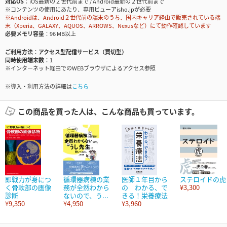
対応OS
iOS最新の２世代前まで / Android最新の２世代前まで
※コンテンツの使用にあたり、専用ビューアisho.jpが必要
※Androidは、Android２世代前の端末のうち、国内キャリア経由で販売されている端
末（Xperia、GALAXY、AQUOS、ARROWS、Nexusなど）にて動作確認しています
必要メモリ容量
96 MB以上
ご利用方法
アクセス型配信サービス（買切型）
同時使用端末数
1
※インターネット経由でのWEBブラウザによるアクセス参照
※導入・利用方法の詳細は
こちら
この商品を買った人は、こんな商品も買っています。
即戦力が身につ
循環器病棟の業
医師１年目から
ステロイドの虎
く骨軟部の画像
務が全然わから
の わかる、で
¥3,300
診断
ないので、う...
きる！栄養療法
¥9,350
¥4,950
¥3,960