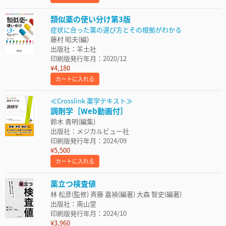
類似薬の使い分け第3版
症状に合った薬の選び方とその根拠がわかる
藤村 昭夫(編)
出版社：羊土社
印刷版発行年月：2020/12
¥4,180
カートに入れる
≪Crosslink 薬学テキスト≫
調剤学［Web動画付］
鈴木 貴明(編集)
出版社：メジカルビュー社
印刷版発行年月：2024/09
¥5,500
カートに入れる
薬立つ検査値
林 松彦(監修) 斉藤 嘉禎(編著) 大森 智史(編著)
出版社：南山堂
印刷版発行年月：2024/10
¥3,960