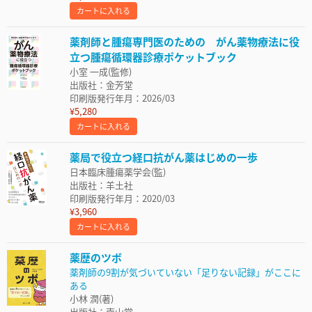
カートに入れる
薬剤師と腫瘍専門医のための がん薬物療法に役
立つ腫瘍循環器診療ポケットブック
小室 一成(監修)
出版社：金芳堂
印刷版発行年月：2026/03
¥5,280
カートに入れる
薬局で役立つ経口抗がん薬はじめの一歩
日本臨床腫瘍薬学会(監)
出版社：羊土社
印刷版発行年月：2020/03
¥3,960
カートに入れる
薬歴のツボ
薬剤師の9割が気づいていない「足りない記録」がここに
ある
小林 潤(著)
出版社：南山堂