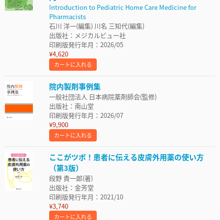
Introduction to Pediatric Home Care Medicine for
Pharmacists
石川 洋一(編集) 川名 三知代(編集)
出版社：メジカルビュー社
印刷版発行年月：2026/05
¥4,620
カートに入れる
院内製剤事例集
一般社団法人 日本病院薬剤師会(監修)
出版社：南山堂
印刷版発行年月：2026/07
¥9,900
カートに入れる
ここがツボ！患者に伝える皮膚外用薬の使い方
（第3版）
段野 貴一郎(著)
出版社：金芳堂
印刷版発行年月：2021/10
¥3,740
カートに入れる