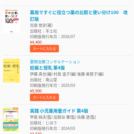
薬局ですぐに役立つ薬の比較と使い分け100 改
訂版
児島 悠史(著)
出版社：羊土社
印刷版発行年月：2026/07
¥4,400
カートに入れる
薬物治療コンサルテーション
妊娠と授乳 第4版
伊藤 真也(編) 村島 温子(編) 後藤 美賀子(編)
出版社：南山堂
印刷版発行年月：2025/03
¥9,900
カートに入れる
実践 小児薬用量ガイド 第4版
甲斐 純夫(監) 加賀谷 肇(監) 佐藤 透(監)
出版社：じほう
印刷版発行年月：2024/03
¥3,630