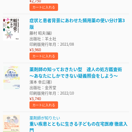
¥2,750
カートに入れる
症状と患者背景にあわせた頻用薬の使い分け第3
版
藤村 昭夫(編)
出版社：羊土社
印刷版発行年月：2021/08
¥3,960
カートに入れる
薬剤師の知っておきたい型 達人の処方鑑査術
～あなたにしかできない疑義照会をしよう～
濱本 幸広(著)
出版社：金芳堂
印刷版発行年月：2022/10
¥3,740
カートに入れる
薬剤師が知りたい
重い疾患とともに生きる子どもの在宅医療 徹底入
門