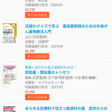
印刷版発行年月：2026/01
¥2,530
カートに入れる
日経DIクイズで学ぶ 薬局薬剤師のための外来が
ん薬物療法入門
山口 正和(監修)
出版社：日経BP
印刷版発行年月：2023/04
¥6,380
カートに入れる
患者に合わせた処方意図がわかる！
同効薬・類似薬のトリセツ
稲森 正彦(監修) 日下部 明彦(監修) 小池 博文(編集)
出版社：メジカルビュー社
印刷版発行年月：2023/03
¥3,960
カートに入れる
あらゆる診療科で役立つ皮膚科の薬 症状からの