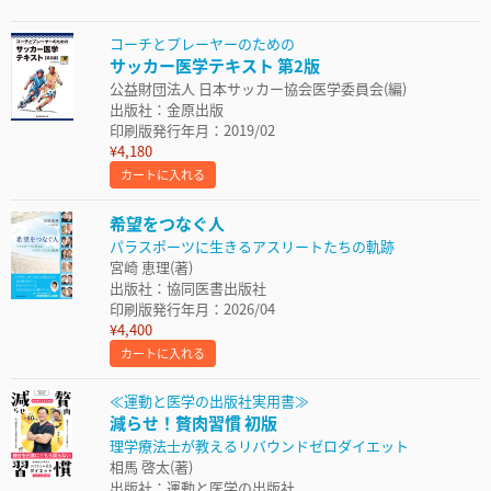
コーチとプレーヤーのための
サッカー医学テキスト 第2版
公益財団法人 日本サッカー協会医学委員会(編)
出版社：金原出版
印刷版発行年月：2019/02
¥4,180
カートに入れる
希望をつなぐ人
パラスポーツに生きるアスリートたちの軌跡
宮崎 恵理(著)
出版社：協同医書出版社
印刷版発行年月：2026/04
¥4,400
カートに入れる
≪運動と医学の出版社実用書≫
減らせ！贅肉習慣 初版
理学療法士が教えるリバウンドゼロダイエット
相馬 啓太(著)
出版社：運動と医学の出版社