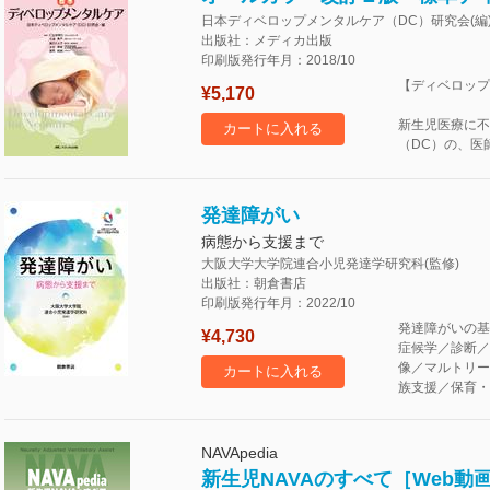
日本ディベロップメンタルケア（DC）研究会(編
出版社：メディカ出版
印刷版発行年月：2018/10
【ディベロップ
¥5,170
新生児医療に不
カートに入れる
（DC）の、医
発達障がい
病態から支援まで
大阪大学大学院連合小児発達学研究科(監修)
出版社：朝倉書店
印刷版発行年月：2022/10
発達障がいの基
¥4,730
症候学／診断／
像／マルトリー
カートに入れる
族支援／保育・
NAVApedia
新生児NAVAのすべて［Web動