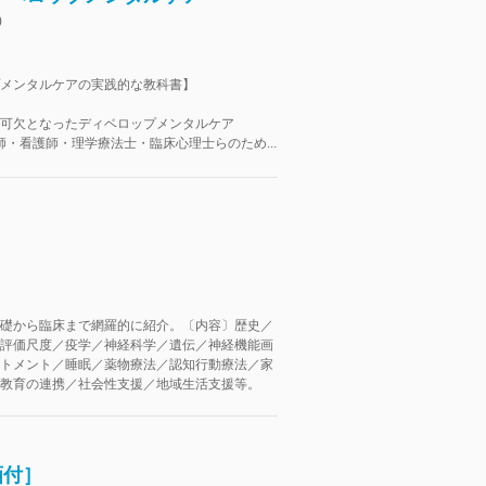
)
メンタルケアの実践的な教科書】
可欠となったディベロップメンタルケア
師・看護師・理学療法士・臨床心理士らのため...
礎から臨床まで網羅的に紹介。〔内容〕歴史／
評価尺度／疫学／神経科学／遺伝／神経機能画
トメント／睡眠／薬物療法／認知行動療法／家
教育の連携／社会性支援／地域生活支援等。
画付］