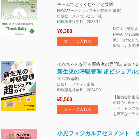
チームでとりくむケアと実践
NAVAワークショップ実行委員会(編集)
出版社：メジカルビュー社
印刷版発行年月：2023/11
NICU で
¥6,380
NAVA（neurall
気）に特化した
カートに入れる
医師による管理
≪赤ちゃんを守る医療者の専門誌 with NE
新生児の呼吸管理 超ビジュアル
長 和俊(編著)
出版社：メディカ出版
印刷版発行年月：2024/09
【複雑な新生児
¥5,500
の適応生理から
ード、トラブル
カートに入れる
を豊富なイラス
小児フィジカルアセスメント ポ