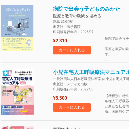
病院で出会う子どものみかた
医療と教育の狭間を埋める
副島 賢和(著)
出版社：医学書院
印刷版発行年月：2026/07
病院で出会う子
¥2,310
医療と教育の狭
カートに入れる
す。
...
小児在宅人工呼吸療法マニュアル
一般社団法人日本呼吸療法医学会 小児在宅人工呼
出版社：メディカ出版
印刷版発行年月：2022/08
【機種別に特性
¥5,500
各種人工呼吸器
ど新たな社会情
カートに入れる
版。医療的ケア