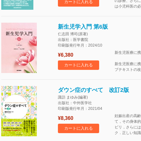
の診療、さらに
カートに入れる
は小児科医の必
新生児学入門 第6版
仁志田 博司(原著)
出版社：医学書院
印刷版発行年月：2024/10
新生児医療に携
¥6,380
新生児医療に携
カートに入れる
ブテキストの改
ダウン症のすべて 改訂2版
諏訪 まゆみ(編著)
出版社：中外医学社
印刷版発行年月：2021/04
妊娠出産の高齢
¥8,360
て，その身体的
ビリ，さらには
カートに入れる
ク．正しい知識