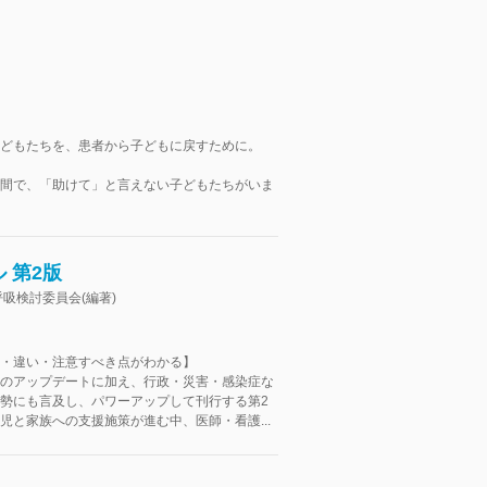
どもたちを、患者から子どもに戻すために。
間で、「助けて」と言えない子どもたちがいま
 第2版
吸検討委員会(編著)
・違い・注意すべき点がわかる】
のアップデートに加え、行政・災害・感染症な
勢にも言及し、パワーアップして刊行する第2
児と家族への支援施策が進む中、医師・看護...