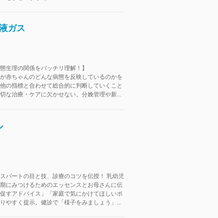
液ガス
態生理の関係をバッチリ理解！】
が赤ちゃんのどんな病態を反映しているのかを
他の指標と合わせて総合的に判断していくこと
切な治療・ケアに欠かせない。分娩管理や新...
ル
スパートの目と技、診療のコツを伝授！ 乳幼児
期にみつけるためのエッセンスとお母さんに伝
促すアドバイス」「家庭で気にかけてほしいポ
りやすく提示。健診で「様子をみましょう」...