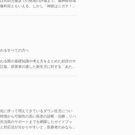
は乳幼児健診での発達の評価まで、脳神経領域
修科目ともいえる。しかし「神経はニガテ！...
わるすべての方へ
わる際の基礎知識や考え方をまとめた好評のサ
訂版。原著者の遺した新生児に対する「あた...
化に伴って増えてきているダウン症児につい
特徴から可能性の高い疾患の診断・治療，リハ
生活面のサポートまでを網羅したガイドブッ
と対応法が分かりやすいと，医療者のみなら...