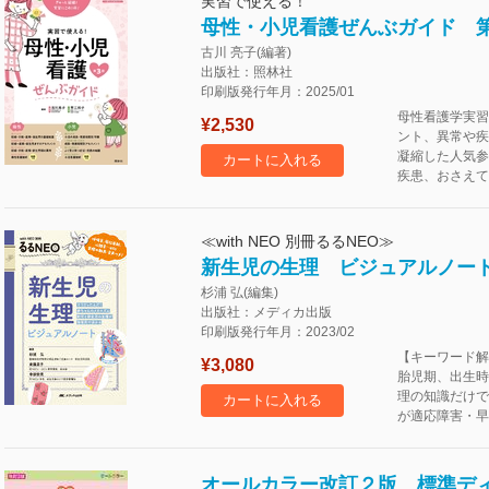
実習で使える！
母性・小児看護ぜんぶガイド 第
古川 亮子(編著)
出版社：照林社
印刷版発行年月：2025/01
母性看護学実習
¥2,530
ント、異常や疾
凝縮した人気参
カートに入れる
疾患、おさえて
≪with NEO 別冊るるNEO≫
新生児の生理 ビジュアルノー
杉浦 弘(編集)
出版社：メディカ出版
印刷版発行年月：2023/02
【キーワード解
¥3,080
胎児期、出生時
理の知識だけで
カートに入れる
が適応障害・早
オールカラー改訂２版 標準デ