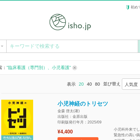
初め
ー
索：
"臨床看護（専門別）、小児看護"
並び替え
表示
20
40
80
人気度
小児神経のトリセツ
金森 啓太(著)
出版社：金原出版
印刷版発行年月：2025/09
小児科外来でし
¥4,400
緊急性の高い病