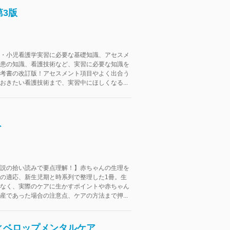
3版
・小児看護学実習に必要な基礎知識、アセスメ
患の知識、看護技術など、実習に必要な知識を
考書の改訂版！アセスメント項目やよく出合う
おきたい看護技術まで、実習中にほしくなる...
ト
説の拾い読みで要点理解！】赤ちゃんの生理を
の適応、新生児期と時系列で整理した1冊。生
なく、実際のケアに生かすポイントや赤ちゃん
産であった場合の注意点、ケアの方法まで押...
ィベロップメンタルケア