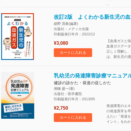
...
改訂2版 よくわかる新生児の血
細野 茂春(編著)
出版社：メディカ出版
印刷版発行年月：2022/12
【血液ガスと病
¥3,080
血液ガスデータ
正しく理解し、
カートに入れる
は、新生児の適
乳幼児の発達障害診療マニュア
健診の診かた・発達の促しかた
洲鎌 盛一(著)
出版社：医学書院
印刷版発行年月：2013/05
発達障害のエキ
¥2,750
の発達異常を早
えたい「発達を
カートに入れる
イント」をわか