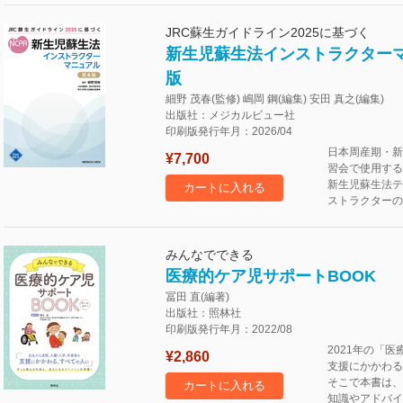
JRC蘇生ガイドライン2025に基づく
新生児蘇生法インストラクターマ
版
細野 茂春(監修) 嶋岡 鋼(編集) 安田 真之(編集)
出版社：メジカルビュー社
印刷版発行年月：2026/04
日本周産期・新
¥7,700
習会で使用する
新生児蘇生法テ
カートに入れる
ストラクターの
みんなでできる
医療的ケア児サポートBOOK
冨田 直(編著)
出版社：照林社
印刷版発行年月：2022/08
2021年の「
¥2,860
支援にかかわる
そこで本書は、
カートに入れる
知識やアドバイ