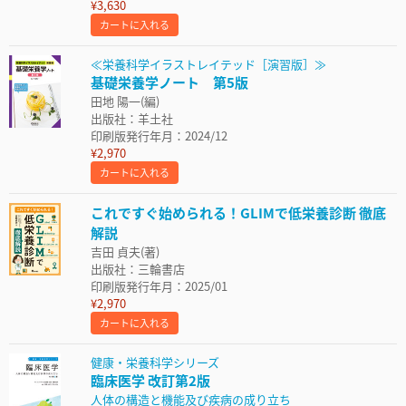
¥3,630
カートに入れる
≪栄養科学イラストレイテッド［演習版］≫
基礎栄養学ノート 第5版
田地 陽一(編)
出版社：羊土社
印刷版発行年月：2024/12
¥2,970
カートに入れる
これですぐ始められる！GLIMで低栄養診断 徹底
解説
吉田 貞夫(著)
出版社：三輪書店
印刷版発行年月：2025/01
¥2,970
カートに入れる
健康・栄養科学シリーズ
臨床医学 改訂第2版
人体の構造と機能及び疾病の成り立ち