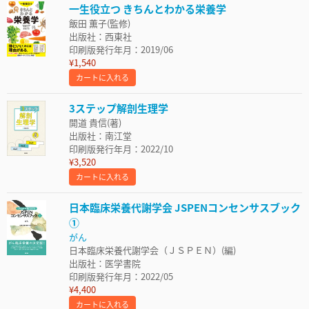
一生役立つ きちんとわかる栄養学
飯田 薫子(監修)
出版社：西東社
印刷版発行年月：2019/06
¥1,540
カートに入れる
3ステップ解剖生理学
開道 貴信(著)
出版社：南江堂
印刷版発行年月：2022/10
¥3,520
カートに入れる
日本臨床栄養代謝学会 JSPENコンセンサスブック
①
がん
日本臨床栄養代謝学会（ＪＳＰＥＮ）(編)
出版社：医学書院
印刷版発行年月：2022/05
¥4,400
カートに入れる