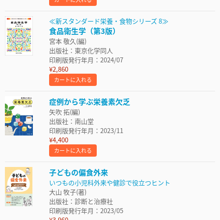
≪新スタンダード栄養・食物シリーズ 8≫
食品衛生学（第3版）
宮本 敬久(編)
出版社：東京化学同人
印刷版発行年月：2024/07
¥2,860
カートに入れる
症例から学ぶ栄養素欠乏
矢吹 拓(編)
出版社：南山堂
印刷版発行年月：2023/11
¥4,400
カートに入れる
子どもの偏食外来
いつもの小児科外来や健診で役立つヒント
大山 牧子(著)
出版社：診断と治療社
印刷版発行年月：2023/05
¥3,960