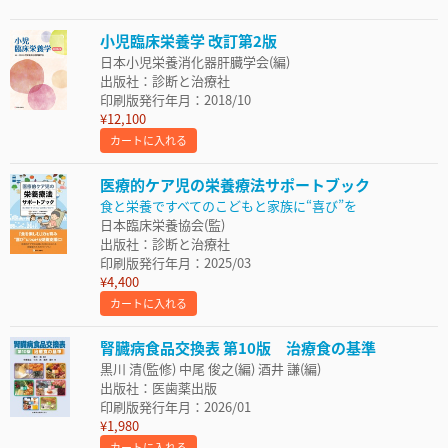
小児臨床栄養学 改訂第2版
日本小児栄養消化器肝臓学会(編)
出版社：診断と治療社
印刷版発行年月：2018/10
¥12,100
カートに入れる
医療的ケア児の栄養療法サポートブック
食と栄養ですべてのこどもと家族に“喜び”を
日本臨床栄養協会(監)
出版社：診断と治療社
印刷版発行年月：2025/03
¥4,400
カートに入れる
腎臓病食品交換表 第10版 治療食の基準
黒川 清(監修) 中尾 俊之(編) 酒井 謙(編)
出版社：医歯薬出版
印刷版発行年月：2026/01
¥1,980
カートに入れる