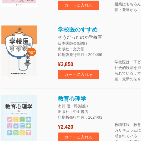
授業はもちろん
カートに入れる
育・発達から，
学校医のすすめ
そうだったのか学校医
日本医師会(編集)
出版社：文光堂
印刷版発行年月：2024/06
学校医は「子ど
¥3,850
社会的役割を担
られている．本
カートに入れる
羅．最新の法令
教育心理学
市川 優一郎(編集)
出版社：中山書店
印刷版発行年月：2024/03
教職課程「教育
¥2,420
カリキュラムに
成されている．
カートに入れる