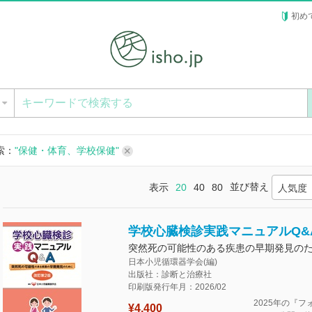
初め
ー
索：
"保健・体育、学校保健"
並び替え
表示
20
40
80
人気度
学校心臓検診実践マニュアルQ&A
突然死の可能性のある疾患の早期発見の
日本小児循環器学会(編)
出版社：診断と治療社
印刷版発行年月：2026/02
2025年の『
¥4,400