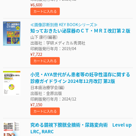
¥6,600
カートに入れる
≪画像診断別冊 KEY BOOKシリーズ≫
知っておきたい泌尿器のＣＴ・ＭＲＩ改訂第２版
山下 康行(編著)
出版社：学研メディカル秀潤社
印刷版発行年月：2019/04
¥7,722
カートに入れる
小児・AYA世代がん患者等の妊孕性温存に関する
診療ガイドライン 2024年12月改訂 第2版
日本癌治療学会(編)
出版社：金原出版
印刷版発行年月：2024/12
¥7,150
カートに入れる
究める鏡視下膀胱全摘術・尿路変向術 Level up
LRC, RARC