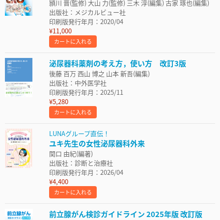
頴川 晋(監修) 大山 力(監修) 三木 淳(編集) 古家 琢也(編集)
出版社：メジカルビュー社
印刷版発行年月：2020/04
¥11,000
カートに入れる
泌尿器科薬剤の考え方，使い方 改訂3版
後藤 百万 西山 博之 山本 新吾(編集)
出版社：中外医学社
印刷版発行年月：2025/11
¥5,280
カートに入れる
LUNAグループ直伝！
ユキ先生の女性泌尿器科外来
関口 由紀(編著)
出版社：診断と治療社
印刷版発行年月：2026/04
¥4,400
カートに入れる
前立腺がん検診ガイドライン 2025年版 改訂版