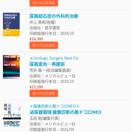
カートに入れる
尿路結石症の外科的治療
井上 貴昭(他著)
出版社：医学書院
印刷版発行年月：2024/10
¥14,300
カートに入れる
≪Urologic Surgery Next 5≫
尿路変向・再建術
荒井 陽一(担当編集委員)
出版社：メジカルビュー社
印刷版発行年月：2019/10
¥13,200
カートに入れる
≪画像診断の勘ドコロNEO≫
泌尿器領域 画像診断の勘ドコロNEO
玉田 勉(編集代表)
出版社：メジカルビュー社
印刷版発行年月：2021/04