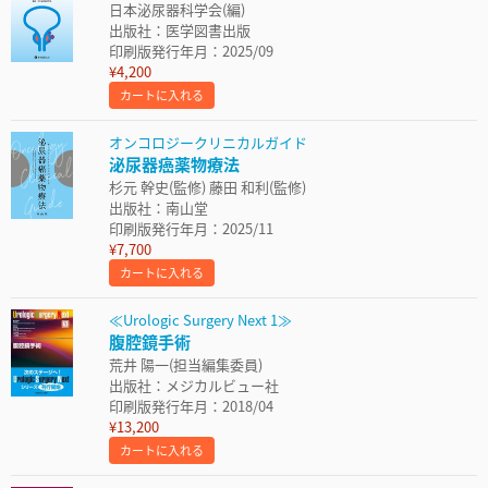
日本泌尿器科学会(編)
出版社：医学図書出版
印刷版発行年月：2025/09
¥4,200
カートに入れる
オンコロジークリニカルガイド
泌尿器癌薬物療法
杉元 幹史(監修) 藤田 和利(監修)
出版社：南山堂
印刷版発行年月：2025/11
¥7,700
カートに入れる
≪Urologic Surgery Next 1≫
腹腔鏡手術
荒井 陽一(担当編集委員)
出版社：メジカルビュー社
印刷版発行年月：2018/04
¥13,200
カートに入れる