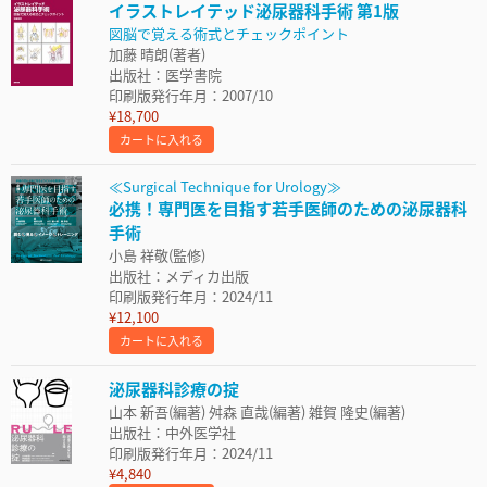
イラストレイテッド泌尿器科手術 第1版
図脳で覚える術式とチェックポイント
加藤 晴朗(著者)
出版社：医学書院
印刷版発行年月：2007/10
¥18,700
カートに入れる
≪Surgical Technique for Urology≫
必携！専門医を目指す若手医師のための泌尿器科
手術
小島 祥敬(監修)
出版社：メディカ出版
印刷版発行年月：2024/11
¥12,100
カートに入れる
泌尿器科診療の掟
山本 新吾(編著) 舛森 直哉(編著) 雑賀 隆史(編著)
出版社：中外医学社
印刷版発行年月：2024/11
¥4,840