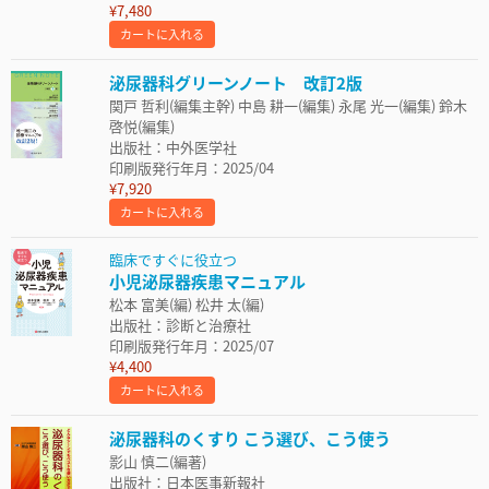
¥7,480
カートに入れる
泌尿器科グリーンノート 改訂2版
関戸 哲利(編集主幹) 中島 耕一(編集) 永尾 光一(編集) 鈴木
啓悦(編集)
出版社：中外医学社
印刷版発行年月：2025/04
¥7,920
カートに入れる
臨床ですぐに役立つ
小児泌尿器疾患マニュアル
松本 富美(編) 松井 太(編)
出版社：診断と治療社
印刷版発行年月：2025/07
¥4,400
カートに入れる
泌尿器科のくすり こう選び、こう使う
影山 慎二(編著)
出版社：日本医事新報社