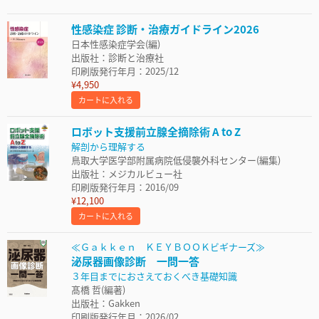
性感染症 診断・治療ガイドライン2026
日本性感染症学会(編)
出版社：診断と治療社
印刷版発行年月：2025/12
¥4,950
カートに入れる
ロボット支援前立腺全摘除術 A to Z
解剖から理解する
鳥取大学医学部附属病院低侵襲外科センター(編集)
出版社：メジカルビュー社
印刷版発行年月：2016/09
¥12,100
カートに入れる
≪Ｇａｋｋｅｎ ＫＥＹＢＯＯＫビギナーズ≫
泌尿器画像診断 一問一答
３年目までにおさえておくべき基礎知識
髙橋 哲(編著)
出版社：Gakken
印刷版発行年月：2026/02