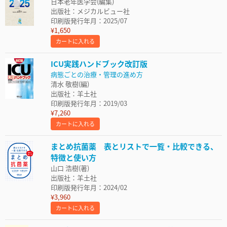
日本老年医学会(編集)
出版社：メジカルビュー社
印刷版発行年月：2025/07
¥1,650
カートに入れる
ICU実践ハンドブック改訂版
病態ごとの治療・管理の進め方
清水 敬樹(編)
出版社：羊土社
印刷版発行年月：2019/03
¥7,260
カートに入れる
まとめ抗菌薬 表とリストで一覧・比較できる、
特徴と使い方
山口 浩樹(著)
出版社：羊土社
印刷版発行年月：2024/02
¥3,960
カートに入れる