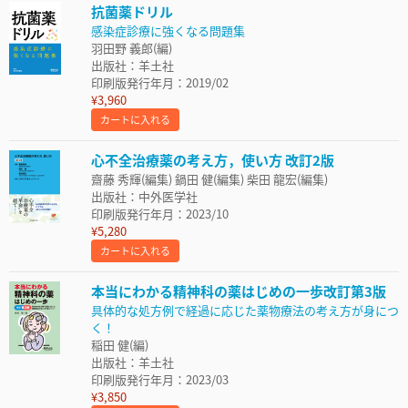
抗菌薬ドリル
感染症診療に強くなる問題集
羽田野 義郎(編)
出版社：羊土社
印刷版発行年月：2019/02
¥3,960
カートに入れる
心不全治療薬の考え方，使い方 改訂2版
齋藤 秀輝(編集) 鍋田 健(編集) 柴田 龍宏(編集)
出版社：中外医学社
印刷版発行年月：2023/10
¥5,280
カートに入れる
本当にわかる精神科の薬はじめの一歩改訂第3版
具体的な処方例で経過に応じた薬物療法の考え方が身につ
く！
稲田 健(編)
出版社：羊土社
印刷版発行年月：2023/03
¥3,850