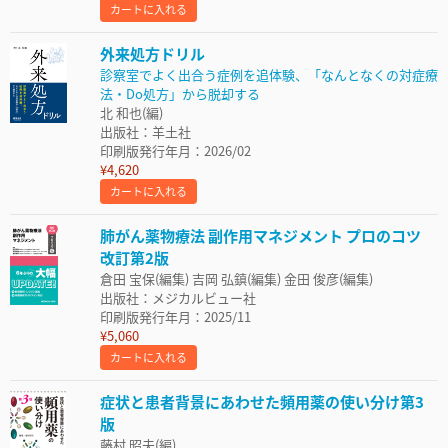
カートに入れる
外来処方ドリル
診察室でよく出合う症例を追体験、「なんとなくの対症療
法・Do処方」から脱却する
北 和也(編)
出版社：羊土社
印刷版発行年月：2026/02
¥4,620
カートに入れる
肺がん薬物療法 副作用マネジメント プロのコツ
改訂第2版
倉田 宝保(編集) 吉岡 弘鎮(編集) 金田 俊彦(編集)
出版社：メジカルビュー社
印刷版発行年月：2025/11
¥5,060
カートに入れる
症状と患者背景にあわせた頻用薬の使い分け第3
版
藤村 昭夫(編)