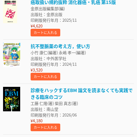
癌取扱い規約抜粋 消化器癌・乳癌 第15版
金原出版編集部(編)
出版社：金原出版
印刷版発行年月：2025/11
¥4,620
カートに入れる
抗不整脈薬の考え方，使い方
小竹 康仁(編著) 永嶋 孝一(編著)
出版社：中外医学社
印刷版発行年月：2024/11
¥3,520
カートに入れる
診療をハックするEBM 論文を読まなくても実践で
きる臨床のコツ
工藤 仁隆(著) 柴田 真志(著)
出版社：南山堂
印刷版発行年月：2026/06
¥4,180
カートに入れる