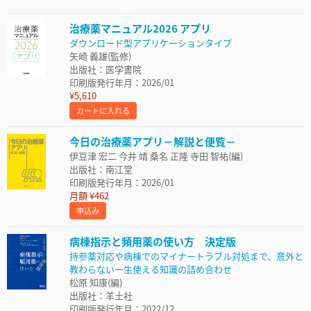
治療薬マニュアル2026 アプリ
ダウンロード型アプリケーションタイプ
矢崎 義雄(監修)
出版社：医学書院
印刷版発行年月：2026/01
¥5,610
カートに入れる
今日の治療薬アプリ－解説と便覧－
伊豆津 宏二 今井 靖 桑名 正隆 寺田 智祐(編)
出版社：南江堂
印刷版発行年月：2026/01
月額 ¥462
申込み
病棟指示と頻用薬の使い方 決定版
持参薬対応や病棟でのマイナートラブル対処まで、意外と
教わらない一生使える知識の詰め合わせ
松原 知康(編)
出版社：羊土社
印刷版発行年月：2022/12