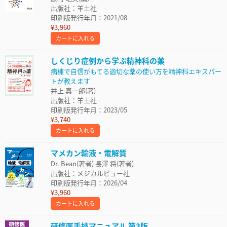
出版社：羊土社
印刷版発行年月：2021/08
¥3,960
カートに入れる
しくじり症例から学ぶ精神科の薬
病棟で自信がもてる適切な薬の使い方を精神科エキスパー
トが教えます
井上 真一郎(著)
出版社：羊土社
印刷版発行年月：2023/05
¥3,740
カートに入れる
マメカン輸液・電解質
Dr. Bean(著者) 長澤 将(著者)
出版社：メジカルビュー社
印刷版発行年月：2026/04
¥3,960
カートに入れる
研修医手技マニュアル 第3版