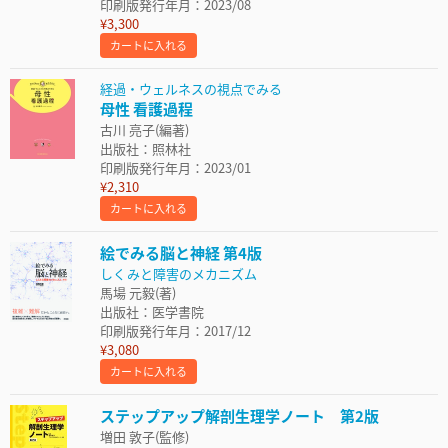
印刷版発行年月：2023/08
¥3,300
カートに入れる
経過・ウェルネスの視点でみる
母性 看護過程
古川 亮子(編著)
出版社：照林社
印刷版発行年月：2023/01
¥2,310
カートに入れる
絵でみる脳と神経 第4版
しくみと障害のメカニズム
馬場 元毅(著)
出版社：医学書院
印刷版発行年月：2017/12
¥3,080
カートに入れる
ステップアップ解剖生理学ノート 第2版
増田 敦子(監修)