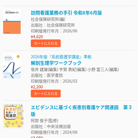
訪問看護業務の手引 令和8年6月版
社会保険研究所(編)
出版社：社会保険研究所
印刷版発行年月：2026/06
¥4,620
カートに入れる
2026年版『系統看護学講座』準拠
解剖生理学ワークブック
坂井 建雄(編集) 宇賀 貴紀(編集) 小野 富三人(編集)
出版社：医学書院
印刷版発行年月：2026/02
¥2,200
カートに入れる
エビデンスに基づく疾患別看護ケア関連図 第３
版
阿部 俊子(監修)
出版社：中央法規出版
印刷版発行年月：2024/08
¥3,080