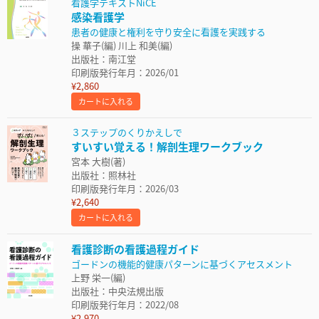
看護学テキストNiCE
感染看護学
患者の健康と権利を守り安全に看護を実践する
操 華子(編) 川上 和美(編)
出版社：南江堂
印刷版発行年月：2026/01
¥2,860
カートに入れる
３ステップのくりかえしで
すいすい覚える！解剖生理ワークブック
宮本 大樹(著)
出版社：照林社
印刷版発行年月：2026/03
¥2,640
カートに入れる
看護診断の看護過程ガイド
ゴードンの機能的健康パターンに基づくアセスメント
上野 栄一(編)
出版社：中央法規出版
印刷版発行年月：2022/08
¥2,970