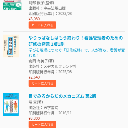
阿部 俊子(監修)
出版社：中央法規出版
印刷版発行年月：2023/08
¥3,080
カートに入れる
やりっぱなしはもう終わり！看護管理者のための
研修の極意 1版1刷
学びを現場につなぐ「研修転移」で、人が育ち、看護が変
わる！
倉岡 有美子(著)
出版社：メヂカルフレンド社
印刷版発行年月：2025/08
¥2,640
カートに入れる
目でみるからだのメカニズム 第2版
堺 章(著)
出版社：医学書院
印刷版発行年月：2016/11
¥3,300
カートに入れる