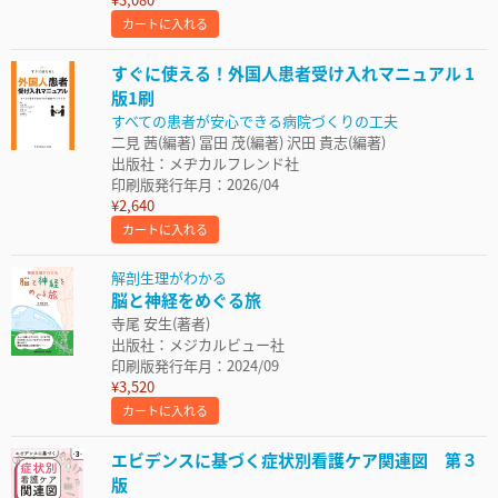
カートに入れる
すぐに使える！外国人患者受け入れマニュアル 1
版1刷
すべての患者が安心できる病院づくりの工夫
二見 茜(編著) 冨田 茂(編著) 沢田 貴志(編著)
出版社：メヂカルフレンド社
印刷版発行年月：2026/04
¥2,640
カートに入れる
解剖生理がわかる
脳と神経をめぐる旅
寺尾 安生(著者)
出版社：メジカルビュー社
印刷版発行年月：2024/09
¥3,520
カートに入れる
エビデンスに基づく症状別看護ケア関連図 第３
版