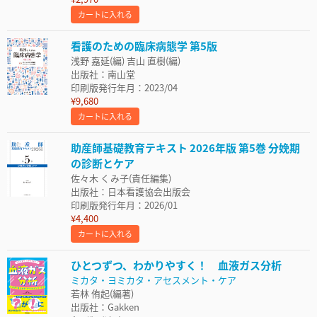
カートに入れる
看護のための臨床病態学 第5版
浅野 嘉延(編) 吉山 直樹(編)
出版社：南山堂
印刷版発行年月：2023/04
¥9,680
カートに入れる
助産師基礎教育テキスト 2026年版 第5巻 分娩期
の診断とケア
佐々木 くみ子(責任編集)
出版社：日本看護協会出版会
印刷版発行年月：2026/01
¥4,400
カートに入れる
ひとつずつ、わかりやすく！ 血液ガス分析
ミカタ・ヨミカタ・アセスメント・ケア
若林 侑起(編著)
出版社：Gakken