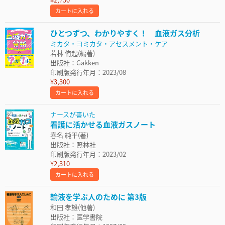
カートに入れる
ひとつずつ、わかりやすく！ 血液ガス分析
ミカタ・ヨミカタ・アセスメント・ケア
若林 侑起(編著)
出版社：Gakken
印刷版発行年月：2023/08
¥3,300
カートに入れる
ナースが書いた
看護に活かせる血液ガスノート
春名 純平(著)
出版社：照林社
印刷版発行年月：2023/02
¥2,310
カートに入れる
輸液を学ぶ人のために 第3版
和田 孝雄(他著)
出版社：医学書院