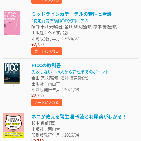
ミッドラインカテーテルの管理と看護
“特定行為看護師”の実践に学ぶ
増野 千江美(編著) 金城 雄太(監修) 塚本 慶(監修)
出版社：へるす出版
印刷版発行年月：2026/07
¥2,750
カートに入れる
PICCの教科書
失敗しない！挿入から管理までのポイント
岩田 充永(監修) 酒井 博崇(編集)
出版社：南山堂
印刷版発行年月：2021/08
¥2,750
カートに入れる
ネコが教える腎生理 輸液と利尿薬がわかる！
杉本 俊郎(著)
出版社：南山堂
印刷版発行年月：2026/04
¥2,750