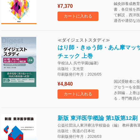
鍼灸師養成教育
¥7,370
書．各症候を西
て解説．西洋医
カートに入れる
適否や適切な治
≪ダイジェストスタディ≫
はり師・きゅう師・あん摩マッサ
チェック 上巻
学校法人 呉竹学園(編著)
出版社：文光堂
印刷版発行年月：2026/05
国試受験者に長
¥4,840
グセラーを全面
き師編．上巻は
カートに入れる
る．専門教員が
新版 東洋医学概論 第1版第12刷
公益社団法人東洋療法学校協会（編） 教科書執筆
出版社：医道の日本社
印刷版発行年月：2026/03