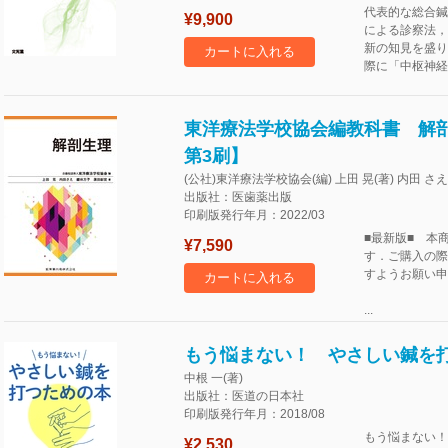
代表的な総合鍼
¥9,900
による診察法，
新の知見を盛り
カートに入れる
際に「中枢神経
東洋療法学校協会編教科書 解剖生
第3刷】
(公社)東洋療法学校協会(編) 上田 晃(著) 内田 さえ(
出版社：医歯薬出版
印刷版発行年月：2022/03
■最新版■ 本商
¥7,590
す．ご購入の際
すようお願い申
カートに入れる
...
もう悩まない！ やさしい鍼を
中根 一(著)
出版社：医道の日本社
印刷版発行年月：2018/08
もう悩まない！
¥2,530