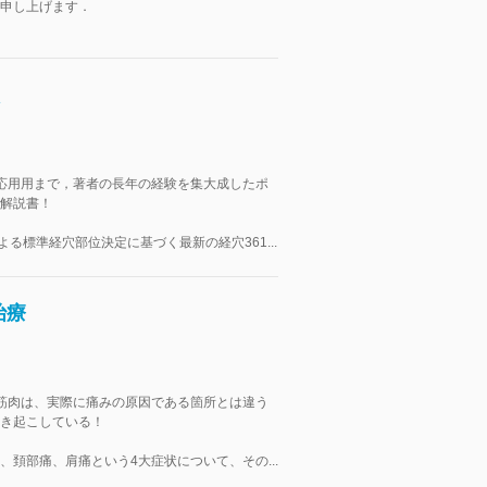
申し上げます．
応用用まで，著者の長年の経験を集大成したポ
解説書！
による標準経穴部位決定に基づく最新の経穴361...
治療
筋肉は、実際に痛みの原因である箇所とは違う
き起こしている！
、頚部痛、肩痛という4大症状について、その...