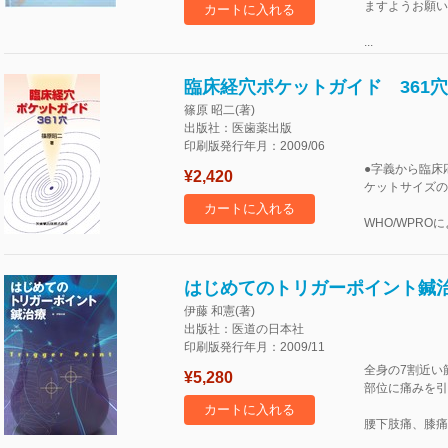
ますようお願い
カートに入れる
...
臨床経穴ポケットガイド 361穴
篠原 昭二(著)
出版社：医歯薬出版
印刷版発行年月：2009/06
●字義から臨床
¥2,420
ケットサイズの
カートに入れる
WHO/WPRO
はじめてのトリガーポイント鍼
伊藤 和憲(著)
出版社：医道の日本社
印刷版発行年月：2009/11
全身の7割近い
¥5,280
部位に痛みを引
カートに入れる
腰下肢痛、膝痛