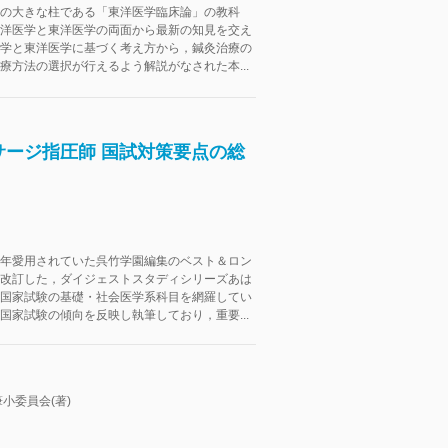
の大きな柱である「東洋医学臨床論」の教科
洋医学と東洋医学の両面から最新の知見を交え
学と東洋医学に基づく考え方から，鍼灸治療の
療方法の選択が行えるよう解説がなされた本...
ージ指圧師 国試対策要点の総
年愛用されていた呉竹学園編集のベスト＆ロン
改訂した，ダイジェストスタディシリーズあは
国家試験の基礎・社会医学系科目を網羅してい
国家試験の傾向を反映し執筆しており，重要...
小委員会(著)