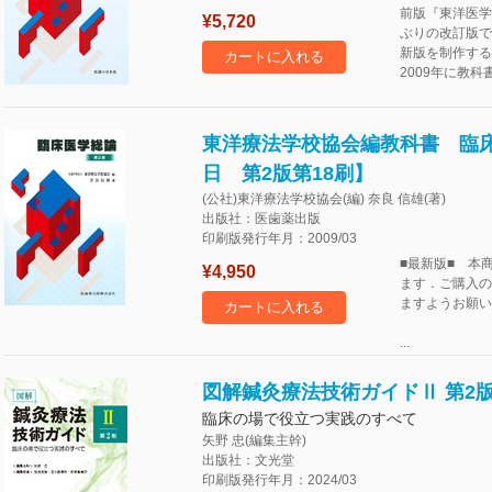
前版『東洋医学
¥5,720
ぶりの改訂版で
新版を制作する
カートに入れる
2009年に教
東洋療法学校協会編教科書 臨床医
日 第2版第18刷】
(公社)東洋療法学校協会(編) 奈良 信雄(著)
出版社：医歯薬出版
印刷版発行年月：2009/03
■最新版■ 本商
¥4,950
ます．ご購入の
ますようお願い
カートに入れる
...
図解鍼灸療法技術ガイドⅡ 第2
臨床の場で役立つ実践のすべて
矢野 忠(編集主幹)
出版社：文光堂
印刷版発行年月：2024/03