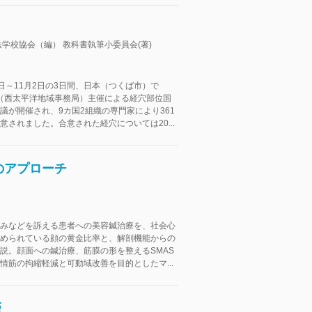
学校協会（編） 教科書執筆小委員会(著)
31日～11月2日の3日間、日本（つくば市）で
O（西太平洋地域事務局）主催による経穴部位国
議が開催され、9カ国2組織の専門家により361
意されました。合意された経穴については20...
のアプローチ
みなどを訴える患者への美容鍼治療を、社会心
められている顔の黄金比率と、解剖機能からの
説。顔面への鍼治療、筋膜の形を整えるSMAS
情筋の拘縮軽減と可動域改善を目的としたマ...
版