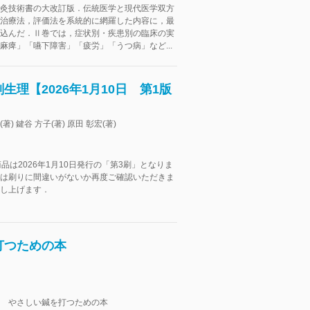
灸技術書の大改訂版．伝統医学と現代医学双方
治療法，評価法を系統的に網羅した内容に，最
込んだ．Ⅱ巻では，症状別・疾患別の臨床の実
麻痺」「嚥下障害」「疲労」「うつ病」など...
理【2026年1月10日 第1版
著) 鍵谷 方子(著) 原田 彰宏(著)
品は2026年1月10日発行の「第3刷」となりま
は刷りに間違いがないか再度ご確認いただきま
し上げます．
打つための本
 やさしい鍼を打つための本