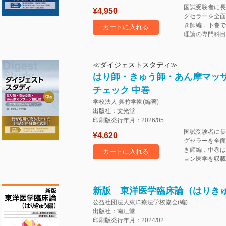
国試受験者に長
¥4,950
グセラーを全面
き師編．下巻で
カートに入れる
理論の専門科目
≪ダイジェストスタディ≫
はり師・きゅう師・あん摩マッサ
チェック 中巻
学校法人 呉竹学園(編著)
出版社：文光堂
印刷版発行年月：2026/05
国試受験者に長
¥4,620
グセラーを全面
き師編．中巻は
カートに入れる
ョン医学を収載
新版 東洋医学臨床論（はりき
公益社団法人東洋療法学校協会(編)
出版社：南江堂
印刷版発行年月：2024/02