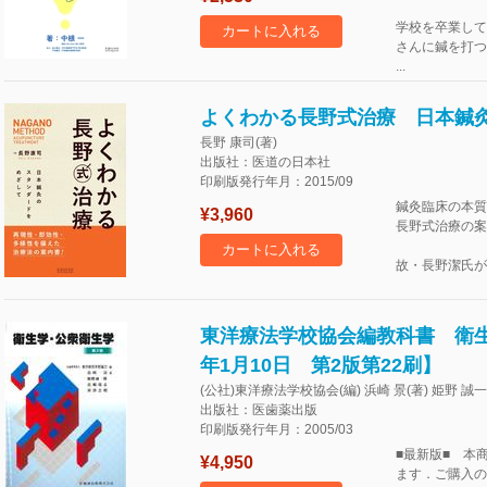
学校を卒業して
カートに入れる
さんに鍼を打つ
...
よくわかる長野式治療 日本鍼
長野 康司(著)
出版社：医道の日本社
印刷版発行年月：2015/09
鍼灸臨床の本質
¥3,960
長野式治療の案
カートに入れる
故・長野潔氏が
東洋療法学校協会編教科書 衛生学
年1月10日 第2版第22刷】
(公社)東洋療法学校協会(編) 浜崎 景(著) 姫野 誠一郎
出版社：医歯薬出版
印刷版発行年月：2005/03
■最新版■ 本商
¥4,950
ます．ご購入の