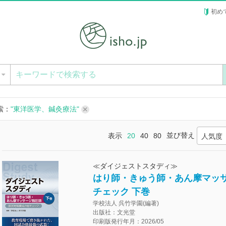
初め
ー
索：
"東洋医学、鍼灸療法"
並び替え
表示
20
40
80
人気度
≪ダイジェストスタディ≫
はり師・きゅう師・あん摩マッサ
チェック 下巻
学校法人 呉竹学園(編著)
出版社：文光堂
印刷版発行年月：2026/05