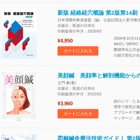
新版 経絡経穴概論 第2版第14刷
日本理療科教員連盟（編） 公益社団法人東洋療法
出版社：医道の日本社
印刷版発行年月：2026/03
2006年10月
¥4,950
WHO／WPR
際標準化公式会
カートに入れる
の経穴部位が合
美顔鍼 美顔率と解剖機能から
土門 奏(著)
出版社：医道の日本社
印刷版発行年月：2015/02
顔のシワ・たる
¥3,960
理学で研究が進
アプローチで解
カートに入れる
マッサージ、表
図解鍼灸療法技術ガイドⅠ 第2