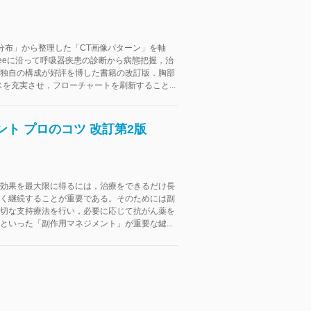
分布」から整理した「CT画像パターン」を軸
on treeに沿って呼吸器疾患の診断から病態把握，治
独自の構成が好評を博した書籍の改訂版．胸部
スを充実させ，フローチャートを刷新すること...
ト プロのコツ 改訂第2版
効果を最大限に得るには，治療をできるだけ長
く継続することが重要である。そのためには副
切な支持療法を行い，必要に応じて抗がん薬を
といった「副作用マネジメント」が重要な鍵...