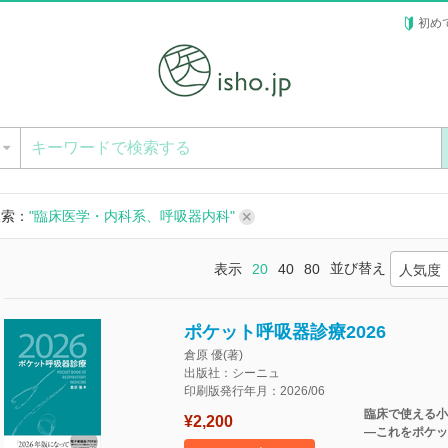
初め
ー
検索：
"臨床医学・内科系、呼吸器内科"
並び替え
表示
20
40
80
人気度
ポケット呼吸器診療2026
倉原 優(著)
出版社：シーニュ
印刷版発行年月：2026/06
臨床で使える小
¥2,200
―これをポケッ