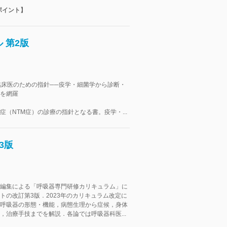
ポイント】
 第2版
臨床医のための指針──疫学・細菌学から診断・
を網羅
症（NTM症）の診療の指針となる書。疫学・...
3版
編集による「呼吸器専門研修カリキュラム」に
トの改訂第3版．2023年のカリキュラム改定に
呼吸器の形態・機能，病態生理から症候，身体
，治療手技までを解説．各論では呼吸器科医...