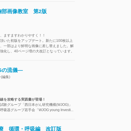
胸部画像教室 第2版
、ますますわかりやすく！！
頂いた初版をアップデート。新たに100枚以上
、一部はより鮮明な画像に差し替えました。解
強化し、40ページ増の大改訂となっています。
Gの流儀―
(編集)
線を攻略する実践書が登場！
試験グループ「西日本がん研究機構(WJOG)」
器グループ若手会「WJOG young Investi...
治療 循環・呼吸編 改訂版