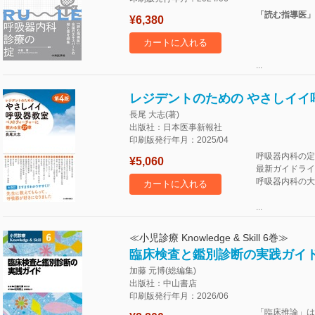
「読む指導医」
¥6,380
カートに入れる
...
レジデントのための やさしイイ
長尾 大志(著)
出版社：日本医事新報社
印刷版発行年月：2025/04
呼吸器内科の定
¥5,060
最新ガイドライ
呼吸器内科の大
カートに入れる
...
≪小児診療 Knowledge & Skill 6巻≫
臨床検査と鑑別診断の実践ガイ
加藤 元博(総編集)
出版社：中山書店
印刷版発行年月：2026/06
「臨床推論」は