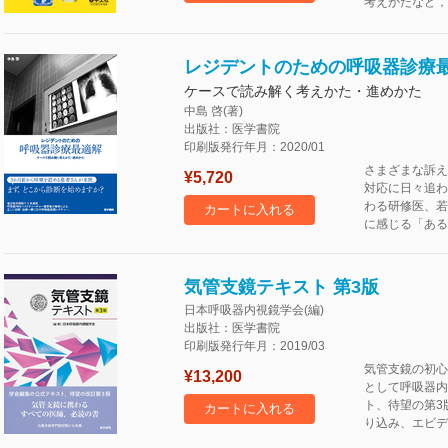
考えかたなど，
レジデントのための呼吸器診療
ケースで読み解く考えかた・進めかた
中島 啓(著)
出版社：医学書院
印刷版発行年月：2020/01
さまざまな訴え
¥5,720
対応に日々追わ
わる研修医、若
カートに入れる
に感じる「ある
気管支鏡テキスト 第3版
日本呼吸器内視鏡学会(編)
出版社：医学書院
印刷版発行年月：2019/03
気管支鏡の初心
¥13,200
として呼吸器内
ト、待望の第3
カートに入れる
り込み、エビデ