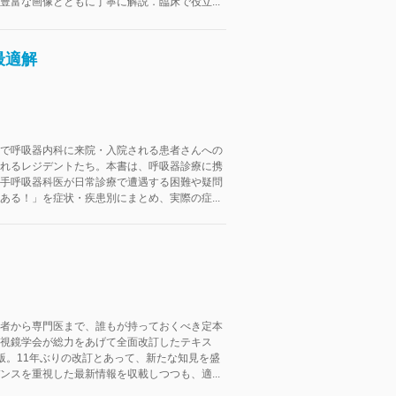
豊富な画像とともに丁寧に解説．臨床で役立...
最適解
で呼吸器内科に来院・入院される患者さんへの
れるレジデントたち。本書は、呼吸器診療に携
手呼吸器科医が日常診療で遭遇する困難や疑問
ある！」を症状・疾患別にまとめ、実際の症...
者から専門医まで、誰もが持っておくべき定本
視鏡学会が総力をあげて全面改訂したテキス
版。11年ぶりの改訂とあって、新たな知見を盛
ンスを重視した最新情報を収載しつつも、適...