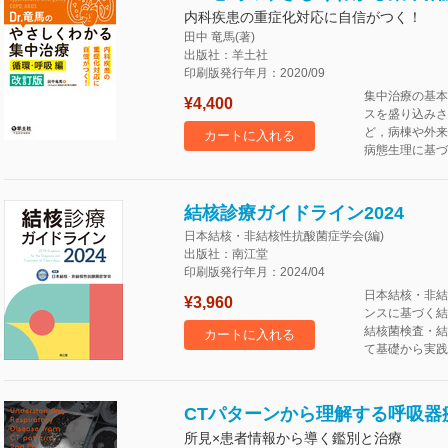
内科疾患の重症化対応に自信がつく！
田中 竜馬(著)
出版社：羊土社
印刷版発行年月：2020/09
集中治療の基本
¥4,400
スを盛り込みさ
ど，病棟や外来
カートに入れる
病態生理に基づ
結核診療ガイドライン2024
日本結核・非結核性抗酸菌症学会(編)
出版社：南江堂
印刷版発行年月：2024/04
日本結核・非結
¥3,960
ンスに基づく結
結核菌検査・結
カートに入れる
て基礎から実践
CTパターンから理解する呼吸器
所見×患者情報から導く鑑別と治療