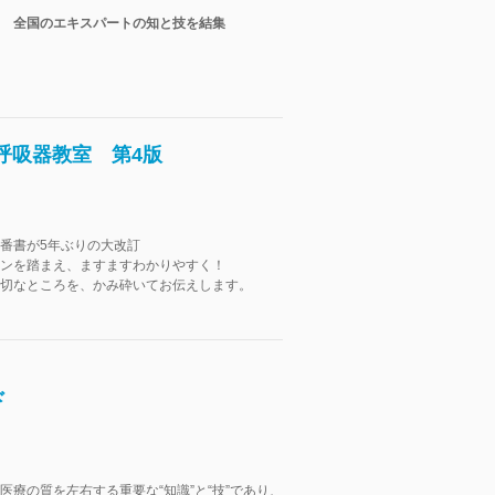
 全国のエキスパートの知と技を結集
呼吸器教室 第4版
番書が5年ぶりの大改訂
ンを踏まえ、ますますわかりやすく！
切なところを、かみ砕いてお伝えします。
ド
医療の質を左右する重要な“知識”と“技”であり、