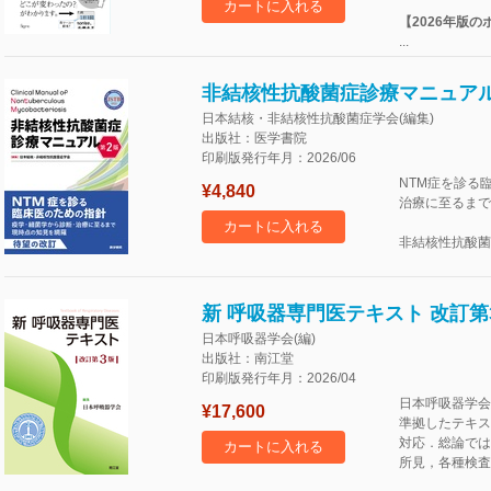
カートに入れる
【2026年版の
...
非結核性抗酸菌症診療マニュアル
日本結核・非結核性抗酸菌症学会(編集)
出版社：医学書院
印刷版発行年月：2026/06
NTM症を診る
¥4,840
治療に至るまで
カートに入れる
非結核性抗酸菌
新 呼吸器専門医テキスト 改訂第
日本呼吸器学会(編)
出版社：南江堂
印刷版発行年月：2026/04
日本呼吸器学会
¥17,600
準拠したテキス
対応．総論では
カートに入れる
所見，各種検査