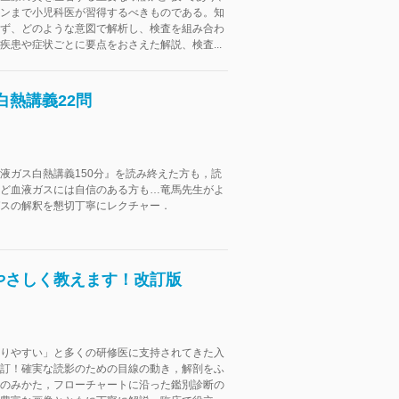
ンまで小児科医が習得するべきものである。知
ず、どのような意図で解析し、検査を組み合わ
疾患や症状ごとに要点をおさえた解説、検査...
白熱講義22問
液ガス白熱講義150分』を読み終えた方も，読
ど血液ガスには自信のある方も…竜馬先生がよ
スの解釈を懇切丁寧にレクチャー．
やさしく教えます！改訂版
りやすい」と多くの研修医に支持されてきた入
訂！確実な読影のための目線の動き，解剖をふ
のみかた，フローチャートに沿った鑑別診断の