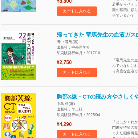
¥8,800
若手からベテラ
識の蓄積に頼ら
カートに入れる
せているか？ 
帰ってきた 竜馬先生の血液ガス
田中 竜馬(著)
出版社：中外医学社
印刷版発行年月：2017/10
『竜馬先生の血
¥2,750
んでいないけれ
り高度な血液ガ
カートに入れる
胸部X線・CTの読み方やさしく
中島 啓(著)
出版社：羊土社
印刷版発行年月：2025/04
「とにかくわか
¥4,290
門書が待望の改
まえた画像所見
カートに入れる