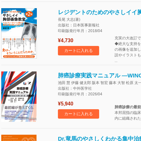
レジデントのためのやさしイイ
長尾 大志(著)
出版社：日本医事新報社
印刷版発行年月：2018/04
充実の大改訂で
¥4,730
◆絶大な支持を
の画像を追加し
カートに入れる
説やイラストも
...
肺癌診療実践マニュアル ―WIN
池田 慧 伊藤 健太郎 阪本 智宏 藤本 大智 松原 太一
出版社：中外医学社
印刷版発行年月：2026/04
¥5,940
肺癌診療の最前
本邦屈指の臨床
カートに入れる
内に組織された呼吸
Dr.竜馬のやさしくわかる集中