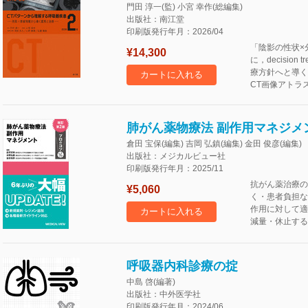
門田 淳一(監) 小宮 幸作(総編集)
出版社：南江堂
印刷版発行年月：2026/04
「陰影の性状×
¥14,300
に，decisi
療方針へと導く
カートに入れる
CT画像アトラ
肺がん薬物療法 副作用マネジメン
倉田 宝保(編集) 吉岡 弘鎮(編集) 金田 俊彦(編集)
出版社：メジカルビュー社
印刷版発行年月：2025/11
抗がん薬治療の
¥5,060
く・患者負担な
作用に対して適
カートに入れる
減量・休止する
呼吸器内科診療の掟
中島 啓(編著)
出版社：中外医学社
印刷版発行年月：2024/06