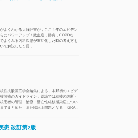
がよくわかる大好評書が，ここ４年のエビデン
らにパワーアップ！敗血症，肺炎，COPDな
でよくみる内科疾患が重症化した時の考え方を
いて解説した１冊．
核性抗酸菌症学会編集による，本邦初のエビデ
核診療のガイドライン．総論では結核の診断・
核患者の管理・治療・潜在性結核感染症につい
までまとめた．また臨床上問題となる「IGRA...
疾患 改訂第2版