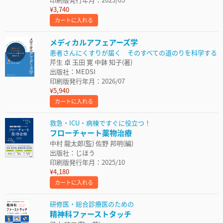
¥3,740
カートに入れる
メディカルアフェアーズ学
患者さんにくすりが届く そのすべての道のりを科学する
芹生 卓 玉田 寛 中鉢 知子(著)
出版社：MEDSI
印刷版発行年月：2026/07
¥5,940
カートに入れる
救急・ICU・病棟ですぐに役立つ！
フローチャート薬物治療
中村 龍太郎(監) 佐野 邦明(編)
出版社：じほう
印刷版発行年月：2025/10
¥4,180
カートに入れる
研修医・総合診療医のための
精神科ファーストタッチ