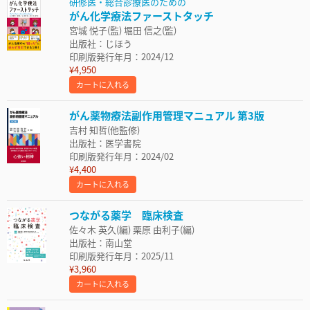
研修医・総合診療医のための
がん化学療法ファーストタッチ
宮城 悦子(監) 堀田 信之(監)
出版社：じほう
印刷版発行年月：2024/12
¥4,950
カートに入れる
がん薬物療法副作用管理マニュアル 第3版
吉村 知哲(他監修)
出版社：医学書院
印刷版発行年月：2024/02
¥4,400
カートに入れる
つながる薬学 臨床検査
佐々木 英久(編) 栗原 由利子(編)
出版社：南山堂
印刷版発行年月：2025/11
¥3,960
カートに入れる