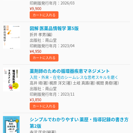
印刷版発行年月：2026/03
¥9,900
カートに入れる
図解 医薬品情報学 第5版
折井 孝男(編)
出版社：南山堂
印刷版発行年月：2023/04
¥4,950
カートに入れる
薬剤師のための循環器疾患マネジメント
入院・外来・在宅のシームレスな思考スキルを磨く
高井 靖(著) 梶原 洋文(著) 土岐 真路(著) 梶間 勇樹(著)
出版社：南山堂
印刷版発行年月：2023/11
¥3,850
カートに入れる
シンプルでわかりやすい 薬歴・指導記録の書き方
第2版
寺沢 匡史(編著)