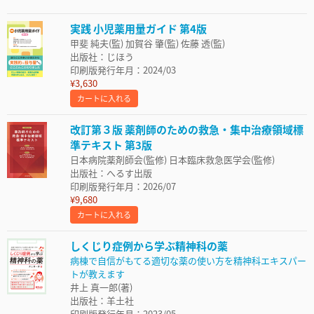
実践 小児薬用量ガイド 第4版
甲斐 純夫(監) 加賀谷 肇(監) 佐藤 透(監)
出版社：じほう
印刷版発行年月：2024/03
¥3,630
カートに入れる
改訂第３版 薬剤師のための救急・集中治療領域標
準テキスト 第3版
日本病院薬剤師会(監修) 日本臨床救急医学会(監修)
出版社：へるす出版
印刷版発行年月：2026/07
¥9,680
カートに入れる
しくじり症例から学ぶ精神科の薬
病棟で自信がもてる適切な薬の使い方を精神科エキスパー
トが教えます
井上 真一郎(著)
出版社：羊土社
印刷版発行年月：2023/05