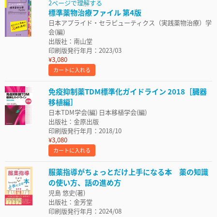
2ページで理解する
標準薬物治療ファイル 第4版
日本アプライド・セラピューティクス（実践薬物治療）学
会(編)
出版社：南山堂
印刷版発行年月：2023/03
¥3,080
カートに入れる
免疫抑制薬TDM標準化ガイドライン 2018［臓器
移植編］
日本TDM学会(編) 日本移植学会(編)
出版社：金原出版
印刷版発行年月：2018/10
¥3,080
カートに入れる
服薬指導がちょっとだけ上手になる本 薬の知識
の使い方、話の進め方
児島 悠史(著)
出版社：金芳堂
印刷版発行年月：2024/08