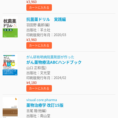
¥3,960
カートに入れる
抗菌薬ドリル 実践編
羽田野 義郎(編)
出版社：羊土社
印刷版発行年月：2020/03
¥3,960
カートに入れる
がん研有明病院薬剤部が作った
がん薬物療法ABCハンドブック
山口 正和(監)
出版社：文光堂
印刷版発行年月：2024/02
¥4,180
カートに入れる
visual core pharma
薬物治療学 改訂15版
吉尾 隆(他編)
出版社：南山堂