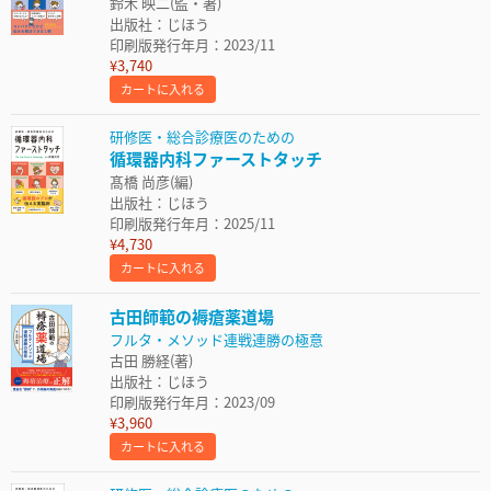
鈴木 映二(監・著)
出版社：じほう
印刷版発行年月：2023/11
¥3,740
カートに入れる
研修医・総合診療医のための
循環器内科ファーストタッチ
髙橋 尚彦(編)
出版社：じほう
印刷版発行年月：2025/11
¥4,730
カートに入れる
古田師範の褥瘡薬道場
フルタ・メソッド連戦連勝の極意
古田 勝経(著)
出版社：じほう
印刷版発行年月：2023/09
¥3,960
カートに入れる