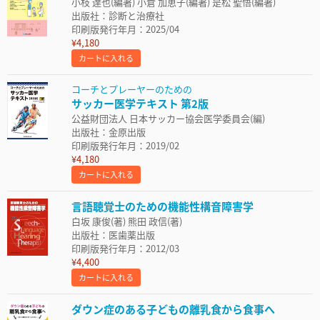
小枝 達也(編著) 小倉 加恵子(編著) 是松 聖悟(編著)
出版社：診断と治療社
印刷版発行年月：2025/04
¥4,180
カートに入れる
コーチとプレーヤーのための
サッカー医学テキスト 第2版
公益財団法人 日本サッカー協会医学委員会(編)
出版社：金原出版
印刷版発行年月：2019/02
¥4,180
カートに入れる
言語聴覚士のための機能性構音障害学
白坂 康俊(著) 熊田 政信(著)
出版社：医歯薬出版
印刷版発行年月：2012/03
¥4,400
カートに入れる
ダウン症のある子どもの離乳食から食事へ