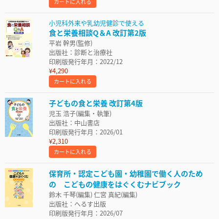
カートに入れる
小児科外来や乳幼児健診で使える
食と栄養相談Q＆A 改訂第2版
平岩 幹男(監修)
出版社：診断と治療社
印刷版発行年月：2022/12
¥4,290
カートに入れる
子どもの食と栄養 改訂第4版
児玉 浩子(編集・執筆)
出版社：中山書店
印刷版発行年月：2026/01
¥2,310
カートに入れる
保育所・認定こども園・幼稚園で働く人のため
の こどもの健康をはぐくむナビブック
鈴木 千琴(編集) 仁宮 真紀(編集)
出版社：へるす出版
印刷版発行年月：2026/07