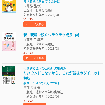
食べる機能を育てるために
玉井 浩(監修)
出版社：診断と治療社
印刷版発行年月：2023/08
¥2,530
カートに入れる
新 現場で役立つラクラク成長曲線
加藤 則子(編著)
出版社：診断と治療社
印刷版発行年月：2023/08
¥3,850
カートに入れる
≪運動と医学の出版社実用書≫
リバウンドしないから、これが最後のダイエット
初版
痩せるのは❝考え方❞が9割
園部 俊晴(著)
出版社：運動と医学の出版社
印刷版発行年月：2026/04
¥1,760