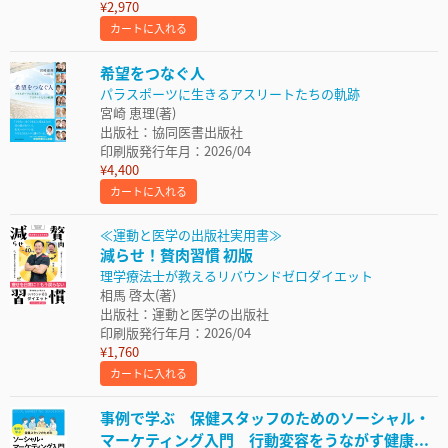
¥2,970
カートに入れる
希望をつなぐ人
パラスポーツに生きるアスリートたちの軌跡
宮崎 恵理(著)
出版社：協同医書出版社
印刷版発行年月：2026/04
¥4,400
カートに入れる
≪運動と医学の出版社実用書≫
減らせ！贅肉習慣 初版
理学療法士が教えるリバウンドゼロダイエット
相馬 啓太(著)
出版社：運動と医学の出版社
印刷版発行年月：2026/04
¥1,760
カートに入れる
事例で学ぶ 保健スタッフのためのソーシャル・
マーケティング入門 行動変容をうながす健康...