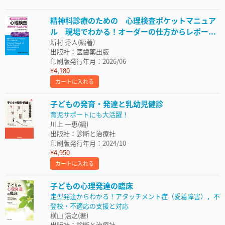
精神科診療のための 心理検査ポケットマニュア
ル 現場でわかる！オーダーの仕方からレポー...
新村 秀人(編著)
出版社：医歯薬出版
印刷版発行年月：2026/06
¥4,180
カートに入れる
子どもの発育・発達と乳幼児健診
育児サポートにも大活躍！
川上 一恵(編)
出版社：診断と治療社
印刷版発行年月：2024/10
¥4,950
カートに入れる
子どもの心理発達の臨床
定型発達からわかる！アタッチメント症（愛着障害），不
登校・不適応の支援と対応
横山 浩之(著)
出版社：診断と治療社