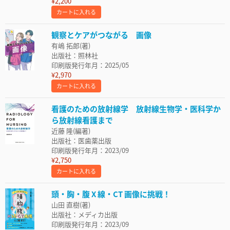
¥2,200
カートに入れる
観察とケアがつながる 画像
有嶋 拓郎(著)
出版社：照林社
印刷版発行年月：2025/05
¥2,970
カートに入れる
看護のための放射線学 放射線生物学・医科学か
ら放射線看護まで
近藤 隆(編著)
出版社：医歯薬出版
印刷版発行年月：2023/09
¥2,750
カートに入れる
頭・胸・腹 X 線・CT 画像に挑戦！
山田 直樹(著)
出版社：メディカ出版
印刷版発行年月：2023/09