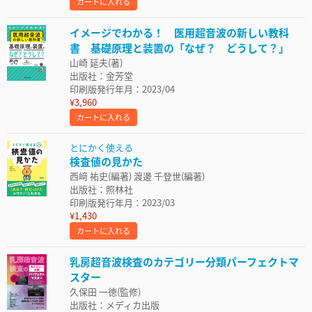
カートに入れる
イメージでわかる！ 医用超音波の新しい教科
書 基礎原理と装置の「なぜ？ どうして？」
山崎 延夫(著)
出版社：金芳堂
印刷版発行年月：2023/04
¥3,960
カートに入れる
とにかく使える
検査値の見かた
西﨑 祐史(編著) 渡邊 千登世(編著)
出版社：照林社
印刷版発行年月：2023/03
¥1,430
カートに入れる
乳房超音波検査のカテゴリー分類パーフェクトマ
スター
久保田 一徳(監修)
出版社：メディカ出版