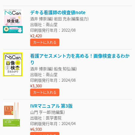
デキる看護師の検査値note
酒井 博崇(編) 岩田 充永(編集協力)
出版社：南山堂
印刷版発行年月：2022/08
¥2,420
カートに入れる
看護アセスメント力を高める！画像検査まるわか
り
酒井 博崇(編) 船曳 知弘(編)
出版社：南山堂
印刷版発行年月：2024/08
¥3,300
カートに入れる
IVRマニュアル 第3版
山門 亨一郎(他編集)
出版社：医学書院
印刷版発行年月：2024/04
¥6,930