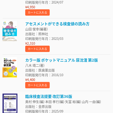
印刷版発行年月：2024/07
¥4,950
カートに入れる
アセスメントができる検査値の読み方
山田 俊幸(編著)
出版社：照林社
印刷版発行年月：2023/03
¥2,310
カートに入れる
カラー版 ポケットマニュアル 尿沈渣 第2版
八木 靖二(著)
出版社：医歯薬出版
印刷版発行年月：2016/10
¥4,400
カートに入れる
臨床検査法提要 改訂第36版
奥村 伸生(編) 本田 孝行(編) 矢冨 裕(編) 山内 一由(編)
出版社：金原出版
印刷版発行年月：2025/09