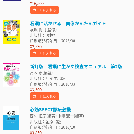
¥16,500
カートに入れる
看護に活かせる 画像かんたんガイド
横堀 將司(監修)
出版社：照林社
印刷版発行年月：2023/08
¥2,530
カートに入れる
新訂版 看護に生かす検査マニュアル 第2版
高木 康(編著)
出版社：サイオ出版
印刷版発行年月：2016/03
¥3,300
カートに入れる
心筋SPECT診療必携
西村 恒彦(編著) 中嶋 憲一(編著)
出版社：金原出版
印刷版発行年月：2018/10
¥3,850