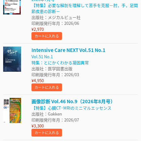
【特集】必要な解剖を理解して苦手を克服－肘，手，足関
節疾患の診断－
出版社：メジカルビュー社
印刷版発行年月：2026/06
¥2,970
カートに入れる
Intensive Care NEXT Vol.51 No.1
Vol.51 No.1
特集：とにかくわかる凝固異常
出版社：医学図書出版
印刷版発行年月：2026/03
¥4,950
カートに入れる
画像診断 Vol.46 No.9（2026年8月号）
【特集】心臓CT･MRIのミニマルエッセンス
出版社：Gakken
印刷版発行年月：2026/07
¥3,300
カートに入れる