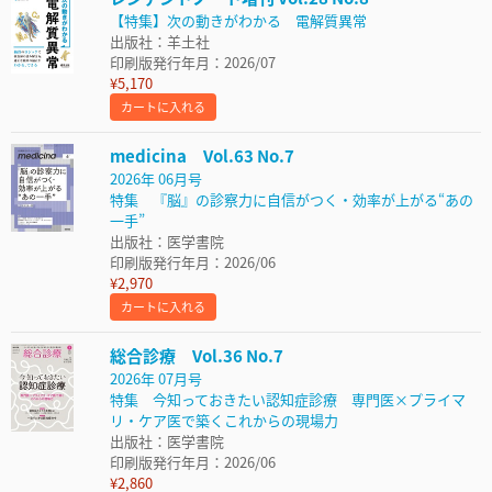
【特集】次の動きがわかる 電解質異常
出版社：羊土社
印刷版発行年月：2026/07
¥5,170
カートに入れる
medicina Vol.63 No.7
2026年 06月号
特集 『脳』の診察力に自信がつく・効率が上がる“あの
一手”
出版社：医学書院
印刷版発行年月：2026/06
¥2,970
カートに入れる
総合診療 Vol.36 No.7
2026年 07月号
特集 今知っておきたい認知症診療 専門医×プライマ
リ・ケア医で築くこれからの現場力
出版社：医学書院
印刷版発行年月：2026/06
¥2,860