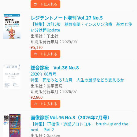
カートに入れる
レジデントノート増刊 Vol.27 No.5
【特集】改訂3版 糖尿病薬・インスリン治療 基本と使
い分け超Update
出版社：羊土社
印刷版発行年月：2025/05
¥5,170
カートに入れる
総合診療 Vol.36 No.8
2026年 08月号
特集 死をみとる1カ月 人生の最期をどう支えるか
出版社：医学書院
印刷版発行年月：2026/07
¥2,860
カートに入れる
画像診断 Vol.46 No.8（2026年7月号）
【特集】CT撮像・造影プロトコル ―brush-up and the
next― Part 2
出版社：Gakken