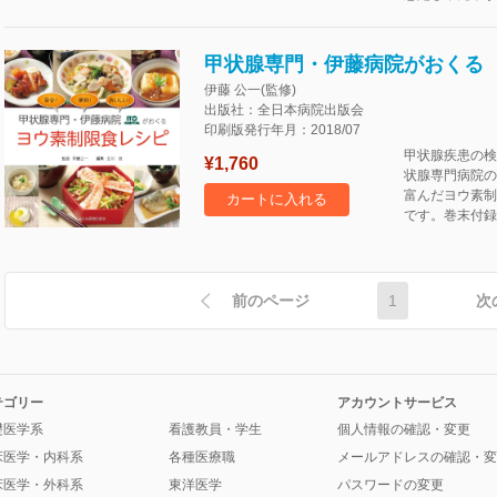
甲状腺専門・伊藤病院がおくる
伊藤 公一(監修)
出版社：全日本病院出版会
印刷版発行年月：2018/07
甲状腺疾患の検
¥1,760
状腺専門病院の
富んだヨウ素制
カートに入れる
です。巻末付録
前のページ
1
次
テゴリー
アカウントサービス
礎医学系
看護教員・学生
個人情報の確認・変更
床医学・内科系
各種医療職
メールアドレスの確認・変
床医学・外科系
東洋医学
パスワードの変更