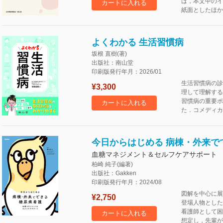
は，本文中のイ
カートに入れる
紙面としたほか
よくわかる 生活習慣病
坂根 直樹(著)
出版社：南山堂
印刷版発行年月：2026/01
生活習慣病の診
¥3,300
理して理解する
習慣病の重要ポ
カートに入れる
た．コメディカ
今日からはじめる 病棟・外来で
血糖マネジメント＆セルフケアサポート
柏崎 純子(編著)
出版社：Gakken
印刷版発行年月：2024/08
図解を中心に展
¥2,750
登場人物とした
看護師として困
カートに入れる
想定し，先輩が