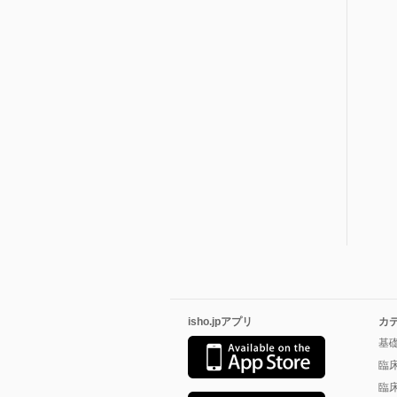
isho.jpアプリ
カ
基
臨
臨