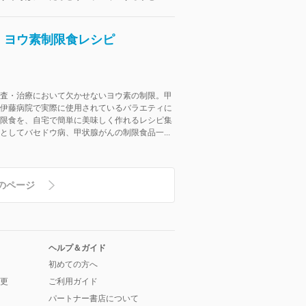
 ヨウ素制限食レシピ
査・治療において欠かせないヨウ素の制限。甲
伊藤病院で実際に使用されているバラエティに
限食を、自宅で簡単に美味しく作れるレシピ集
としてバセドウ病、甲状腺がんの制限食品一...
のページ
ヘルプ＆ガイド
初めての方へ
更
ご利用ガイド
パートナー書店について