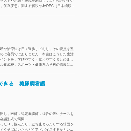
ラストや用語・表現を刷新し，より読みやすい
，併存疾患に関する解説やJADEC（日本糖尿...
断や治療法は日々進歩しており，その要点を整
のは容易ではありません．本書はこうした生活
イントを，学びやすく・覚えやすくまとめまし
ル養成校，スポーツ・健康系の学科の講義に...
できる 糖尿病看護
開し，医師，認定看護師，経験の浅いナースを
会話形式で展開．
ったり，悩んだり，立ち止まったりする場面を
すぐそばにいたらどうアドバイスするかとい...