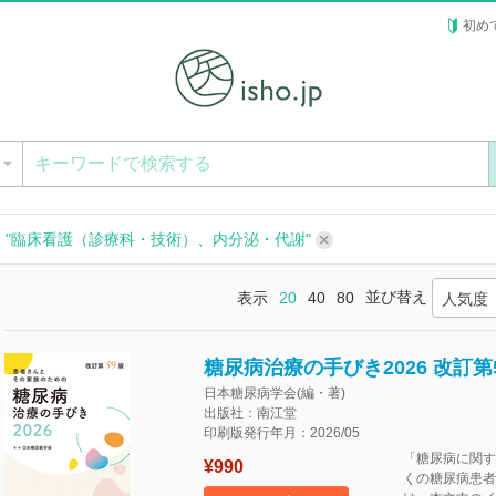
初め
ー
：
"臨床看護（診療科・技術）、内分泌・代謝"
並び替え
表示
20
40
80
人気度
糖尿病治療の手びき2026 改訂第
日本糖尿病学会(編・著)
出版社：南江堂
印刷版発行年月：2026/05
「糖尿病に関す
¥990
くの糖尿病患者