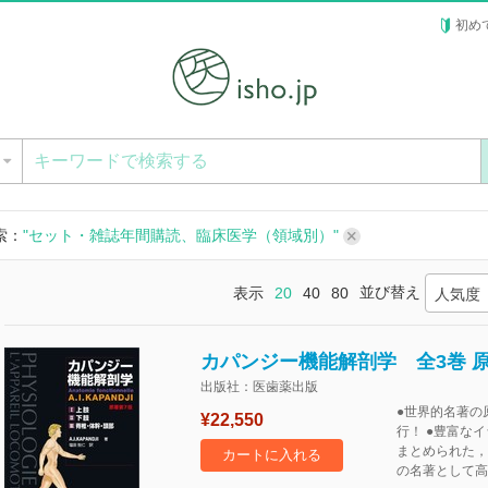
初め
ー
索：
"セット・雑誌年間購読、臨床医学（領域別）"
並び替え
表示
20
40
80
人気度
カパンジー機能解剖学 全3巻 
出版社：医歯薬出版
●世界的名著の
¥22,550
行！ ●豊富な
まとめられた，
カートに入れる
の名著として高