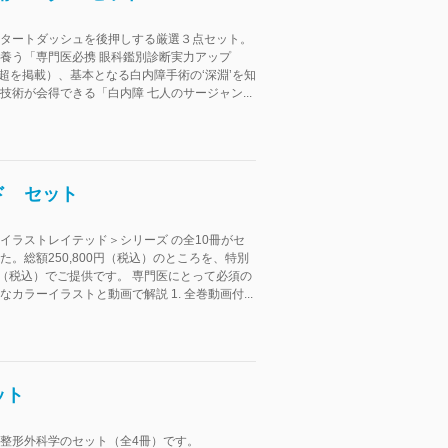
タートダッシュを後押しする厳選３点セット。
養う「専門医必携 眼科鑑別診断実力アップ
0例超を掲載）、基本となる白内障手術の‘深淵’を知
技術が会得できる「白内障 七人のサージャン...
ド セット
イラストレイテッド＞シリーズ の全10冊がセ
た。総額250,800円（税込）のところを、特別
5円（税込）でご提供です。 専門医にとって必須の
カラーイラストと動画で解説 1. 全巻動画付...
ット
整形外科学のセット（全4冊）です。