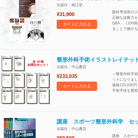
出版社：南江堂
眼科専攻医のス
¥31,900
正確な診断力を
Q&A」（10
カートに入れる
ることで確かな
整形外科手術イラストレイテッ
出版社：中山書店
＜整形外科手術
¥233,035
ットになりまし
価格233,03
カートに入れる
手術手技を豊富な
講座 スポーツ整形外科学 セ
出版社：中山書店
講座 スポーツ