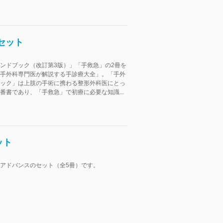
セット
ンドブック（改訂第3版）」「手救急」の2冊を
手外科専門医が解説する手診療大全」。「手外
ック」は上肢の手術に携わる整形外科医にとっ
番書であり、「手救急」で初療に必要な知識...
ット
アドバンスのセット（全5冊）です。