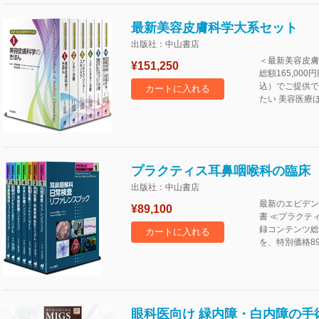
最新美容皮膚科学大系セット
出版社：中山書店
＜最新美容皮膚
¥151,250
総額165,00
込）でご提供で
カートに入れる
たい 美容医療
プラクティス耳鼻咽喉科の臨床
出版社：中山書店
最新のエビデン
¥89,100
書 ≪プラクテ
録コンテンツ総額
カートに入れる
を、特別価格89,
眼科医向け 緑内障・白内障の手