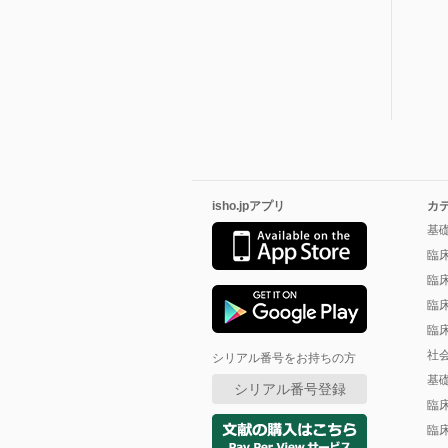
isho.jpアプリ
カ
基
臨
臨
臨
臨
社
シリアル番号をお持ちの方
基
シリアル番号登録
臨
臨