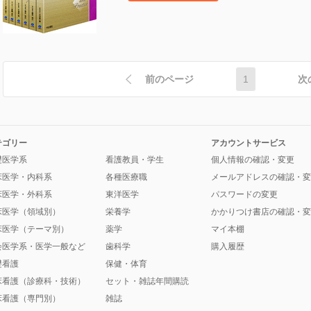
前のページ
1
次
テゴリー
アカウントサービス
礎医学系
看護教員・学生
個人情報の確認・変更
床医学・内科系
各種医療職
メールアドレスの確認・変
床医学・外科系
東洋医学
パスワードの変更
床医学（領域別）
栄養学
かかりつけ書店の確認・変
床医学（テーマ別）
薬学
マイ本棚
会医学系・医学一般など
歯科学
購入履歴
礎看護
保健・体育
床看護（診療科・技術）
セット・雑誌年間購読
床看護（専門別）
雑誌