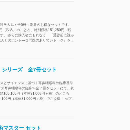
科学大系＞全5冊＋別巻のお得なセットです。
0円円（税込）のことろ、特別価格151,250円（税
す。 さらに購入者にもれなく 『受診前に読み
ほんとのホント―専門医のありていトーク』を...
 シリーズ 全7冊セット
スとサイエンスに基づく耳鼻咽喉科の臨床基準
ィス耳鼻咽喉科の臨床≫全７冊をセットにて、収
100,100円（本体91,000円＋税）のところ
100円（本体81,000円＋税）でご提供！ ≪プ...
術マスター セット