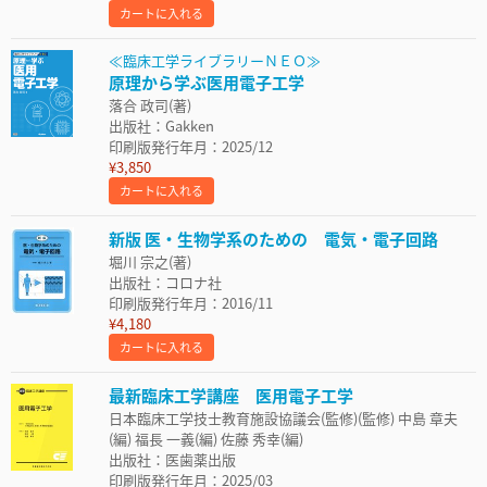
カートに入れる
≪臨床工学ライブラリーＮＥＯ≫
原理から学ぶ医用電子工学
落合 政司(著)
出版社：Gakken
印刷版発行年月：2025/12
¥3,850
カートに入れる
新版 医・生物学系のための 電気・電子回路
堀川 宗之(著)
出版社：コロナ社
印刷版発行年月：2016/11
¥4,180
カートに入れる
最新臨床工学講座 医用電子工学
日本臨床工学技士教育施設協議会(監修)(監修) 中島 章夫
(編) 福長 一義(編) 佐藤 秀幸(編)
出版社：医歯薬出版
印刷版発行年月：2025/03