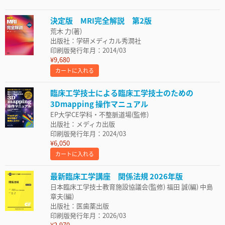
決定版 MRI完全解説 第2版
荒木 力(著)
出版社：学研メディカル秀潤社
印刷版発行年月：2014/03
¥9,680
カートに入れる
臨床工学技士による臨床工学技士のための
3Dmapping 操作マニュアル
EP大学CE学科・不整脈道場(監修)
出版社：メディカ出版
印刷版発行年月：2024/03
¥6,050
カートに入れる
最新臨床工学講座 関係法規 2026年版
日本臨床工学技士教育施設協議会(監修) 福田 誠(編) 中島
章夫(編)
出版社：医歯薬出版
印刷版発行年月：2026/03
¥2,970