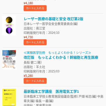
¥4,180
カートに入れる
レーザー医療の基礎と安全 改訂第2版
日本レーザー医学会安全教育委員会(編)
出版社：南江堂
印刷版発行年月：2024/10
¥4,730
カートに入れる
≪実験医学別冊 もっとよくわかる！シリーズ≫
改訂版 もっとよくわかる！幹細胞と再生医療
長船 健二(著)
出版社：羊土社
印刷版発行年月：2025/03
¥5,280
カートに入れる
最新臨床工学講座 医用電気工学1
日本臨床工学技士教育施設協議会(監修) 戸畑 裕志(編) 中島
章夫(編) 福長 一義(編)
出版社：医歯薬出版