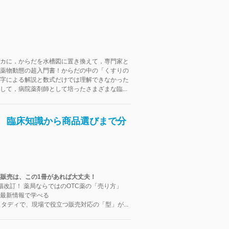
カに，からだを水槽図に置き換えて，専門家と
薬物動態の超入門書！からだの中の「くすりの
字による解説と数式だけでは理解できなかった
して，病院薬剤師として培ったさまざまな臨...
版 臨床知識から商品選びまで分
薬販売は、この1冊があれば大丈夫！
幅改訂！ 薬局ならではのOTC薬の「売り方」
最新情報で学べる
スタディで、現場で役立つ販売対応の「型」が...