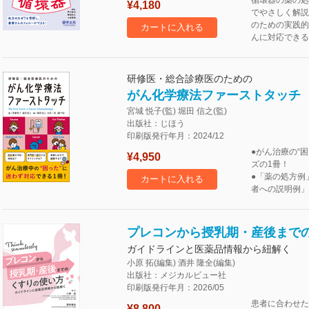
循環器の薬の処
¥4,180
でやさしく解説
のための実践的
カートに入れる
んに対応できる
研修医・総合診療医のための
がん化学療法ファーストタッチ
宮城 悦子(監) 堀田 信之(監)
出版社：じほう
印刷版発行年月：2024/12
●がん治療の“
¥4,950
ズの1冊！
●「薬の処方例
カートに入れる
者への説明例」
プレコンから授乳期・産後まで
ガイドラインと医薬品情報から紐解く
小原 拓(編集) 酒井 隆全(編集)
出版社：メジカルビュー社
印刷版発行年月：2026/05
患者に合わせた
¥8,800