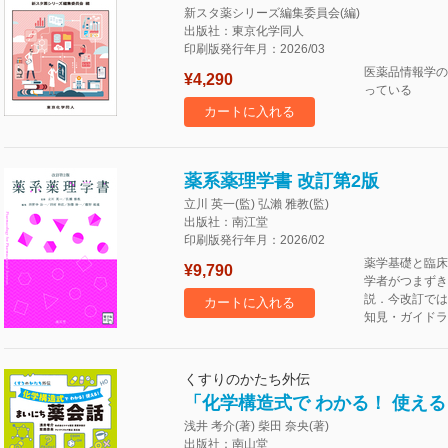
新スタ薬シリーズ編集委員会(編)
出版社：東京化学同人
印刷版発行年月：2026/03
医薬品情報学の
¥4,290
っている
カートに入れる
薬系薬理学書 改訂第2版
立川 英一(監) 弘瀨 雅教(監)
出版社：南江堂
印刷版発行年月：2026/02
薬学基礎と臨床
¥9,790
学者がつまずき
説．今改訂では
カートに入れる
知見・ガイドラ
くすりのかたち外伝
「化学構造式で わかる！ 使え
浅井 考介(著) 柴田 奈央(著)
出版社：南山堂