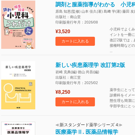
調剤と服薬指導がわかる 小児科
原島 知恵(監修) 山本 佳久(著) 島﨑 学(著) 藤田 友
出版社：南山堂
印刷版発行年月：2026/08
小児科でよくみ
¥3,520
イントを一冊に
改訂2版では，
カートに入れる
接種時期などの
...
新しい疾患薬理学 改訂第2版
岩崎 克典(編) 徳山 尚吾(編)
出版社：南江堂
印刷版発行年月：2025/02
薬学生にとって
¥8,250
診療科をイメー
態生理も簡潔に
カートに入れる
学部学生にとっ
≪新スタンダード薬学シリーズ 4≫
医療薬学Ⅱ. 医薬品情報学