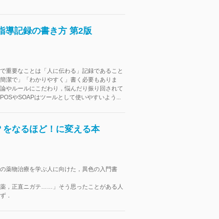
指導記録の書き方 第2版
で重要なことは「人に伝わる」記録であること
簡潔で」「わかりやすく」書く必要もありま
論やルールにこだわり，悩んだり振り回されて
OSやSOAPはツールとして使いやすいよう...
？をなるほど！に変える本
の薬物治療を学ぶ人に向けた，異色の入門書
薬，正直ニガテ……」そう思ったことがある人
ず．