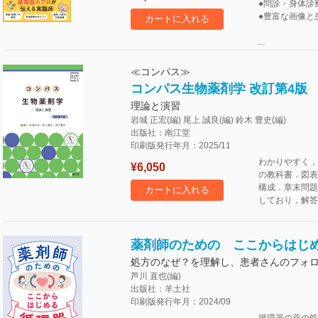
●問診・身体診
●豊富な画像と
カートに入れる
...
≪コンパス≫
コンパス生物薬剤学 改訂第4版
理論と演習
岩城 正宏(編) 尾上 誠良(編) 鈴木 豊史(編)
出版社：南江堂
印刷版発行年月：2025/11
わかりやすく，
¥6,050
の教科書．図表
構成．章末問題（
カートに入れる
しており，解答
薬剤師のための ここからはじ
処方のなぜ？を理解し、患者さんのフォ
芦川 直也(編)
出版社：羊土社
印刷版発行年月：2024/09