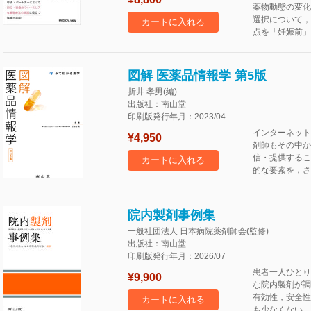
薬物動態の変化
選択について，
カートに入れる
点を「妊娠前」
図解 医薬品情報学 第5版
折井 孝男(編)
出版社：南山堂
印刷版発行年月：2023/04
インターネット
¥4,950
剤師もその中か
信・提供するこ
カートに入れる
的な要素を，さ
院内製剤事例集
一般社団法人 日本病院薬剤師会(監修)
出版社：南山堂
印刷版発行年月：2026/07
患者一人ひとり
¥9,900
な院内製剤が調
有効性，安全性
カートに入れる
も少なくない．