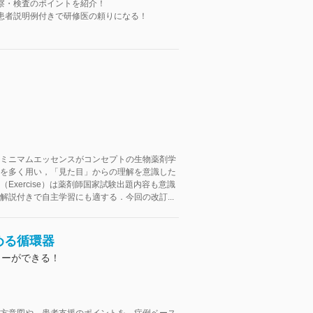
察・検査のポイントを紹介！
患者説明例付きで研修医の頼りになる！
ミニマムエッセンスがコンセプトの生物薬剤学
を多く用い，「見た目」からの理解を意識した
Exercise）は薬剤師国家試験出題内容も意識
解説付きで自主学習にも適する．今回の改訂...
める循環器
ローができる！