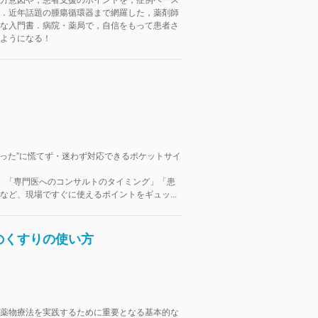
方意図や，患者支援のポイントを，症例ベース
．近年話題の腫瘍循環器まで網羅した，薬剤師
な入門書．病院・薬局で，自信をもって患者さ
ようになる！
困った”に慌てず・迷わず対応できるポケットサイ
」「専門医へのコンサルトのタイミング」「患
など、現場ですぐに使えるポイントをギュッ...
のくすりの使い方
薬物療法を実践するために重要となる基本的な