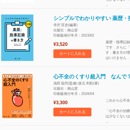
...
シンプルでわかりやすい 薬歴・
寺沢 匡史(編著)
出版社：南山堂
印刷版発行年月：2023/02
薬歴・指導記録
¥3,520
です．さらに「
す．書き方の理
カートに入れる
はいけません．P
心不全のくすり超入門 なんで
池田 聡司(監修) 坂元 利彰(著)
出版社：南山堂
印刷版発行年月：2026/04
これから心不全
¥3,300
「心不全の治療
カートに入れる
は少なくないは
...