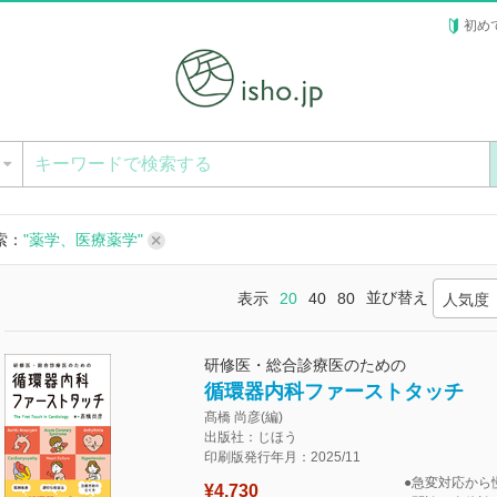
初め
ー
索：
"薬学、医療薬学"
並び替え
表示
20
40
80
人気度
研修医・総合診療医のための
循環器内科ファーストタッチ
髙橋 尚彦(編)
出版社：じほう
印刷版発行年月：2025/11
●急変対応から
¥4,730