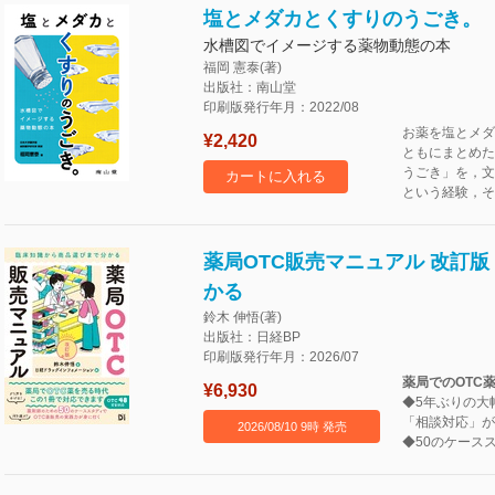
塩とメダカとくすりのうごき。
水槽図でイメージする薬物動態の本
福岡 憲泰(著)
出版社：南山堂
印刷版発行年月：2022/08
お薬を塩とメダ
¥2,420
ともにまとめた
うごき」を，文
カートに入れる
という経験，そ
薬局OTC販売マニュアル 改訂
かる
鈴木 伸悟(著)
出版社：日経BP
印刷版発行年月：2026/07
薬局でのOTC
¥6,930
◆5年ぶりの大
「相談対応」が
2026/08/10 9時 発売
◆50のケース