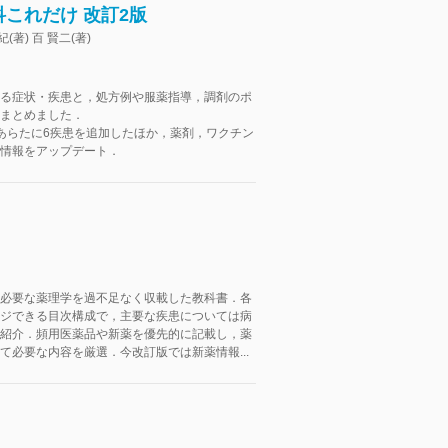
これだけ 改訂2版
紀(著) 百 賢二(著)
る症状・疾患と，処方例や服薬指導，調剤のポ
まとめました．
あらたに6疾患を追加したほか，薬剤，ワクチン
情報をアップデート．
必要な薬理学を過不足なく収載した教科書．各
ジできる目次構成で，主要な疾患については病
紹介．頻用医薬品や新薬を優先的に記載し，薬
て必要な内容を厳選．今改訂版では新薬情報...