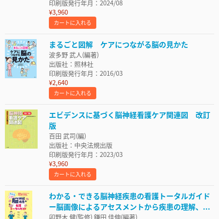
印刷版発行年月：2024/08
¥3,960
カートに入れる
まるごと図解 ケアにつながる脳の見かた
波多野 武人(編著)
出版社：照林社
印刷版発行年月：2016/03
¥2,640
カートに入れる
エビデンスに基づく脳神経看護ケア関連図 改訂
版
百田 武司(編)
出版社：中央法規出版
印刷版発行年月：2023/03
¥3,960
カートに入れる
わかる・できる脳神経疾患の看護トータルガイド
ー脳画像によるアセスメントから疾患の理解、...
卯野木 健(監修) 鎌田 佳伸(編著)