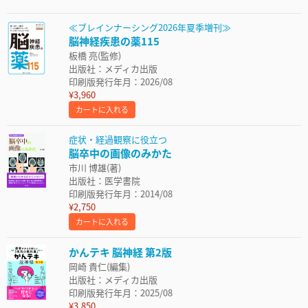
≪ブレインナーシング2026年夏季増刊≫
脳神経疾患の薬115
板橋 亮(監修)
出版社：メディカ出版
印刷版発行年月：2026/08
¥3,960
カートに入れる
症状・経過観察に役立つ
脳卒中の画像のみかた
市川 博雄(著)
出版社：医学書院
印刷版発行年月：2014/08
¥2,750
カートに入れる
かんテキ 脳神経 第2版
岡崎 貴仁(編集)
出版社：メディカ出版
印刷版発行年月：2025/08
¥3,850