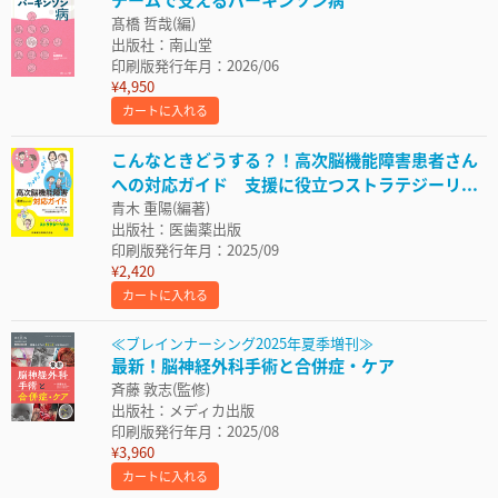
髙橋 哲哉(編)
出版社：南山堂
印刷版発行年月：2026/06
¥4,950
カートに入れる
こんなときどうする？！高次脳機能障害患者さん
への対応ガイド 支援に役立つストラテジーリ...
青木 重陽(編著)
出版社：医歯薬出版
印刷版発行年月：2025/09
¥2,420
カートに入れる
≪ブレインナーシング2025年夏季増刊≫
最新！脳神経外科手術と合併症・ケア
斉藤 敦志(監修)
出版社：メディカ出版
印刷版発行年月：2025/08
¥3,960
カートに入れる