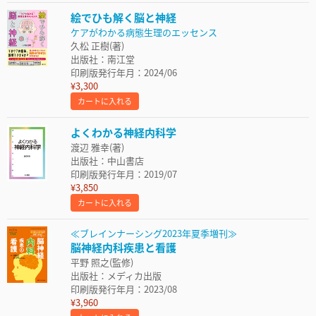
絵でひも解く脳と神経
ケアがわかる病態生理のエッセンス
久松 正樹(著)
出版社：南江堂
印刷版発行年月：2024/06
¥3,300
カートに入れる
よくわかる神経内科学
渡辺 雅幸(著)
出版社：中山書店
印刷版発行年月：2019/07
¥3,850
カートに入れる
≪ブレインナーシング2023年夏季増刊≫
脳神経内科疾患と看護
平野 照之(監修)
出版社：メディカ出版
印刷版発行年月：2023/08
¥3,960