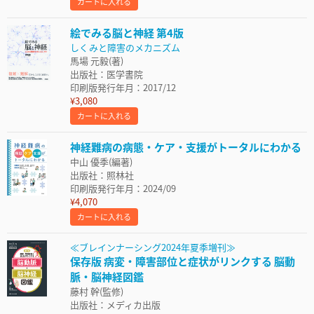
カートに入れる
絵でみる脳と神経 第4版
しくみと障害のメカニズム
馬場 元毅(著)
出版社：医学書院
印刷版発行年月：2017/12
¥3,080
カートに入れる
神経難病の病態・ケア・支援がトータルにわかる
中山 優季(編著)
出版社：照林社
印刷版発行年月：2024/09
¥4,070
カートに入れる
≪ブレインナーシング2024年夏季増刊≫
保存版 病変・障害部位と症状がリンクする 脳動
脈・脳神経図鑑
藤村 幹(監修)
出版社：メディカ出版