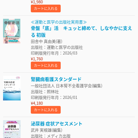
¥1,980
カートに入れる
≪運動と医学の出版社実用書≫
骨盤「底」活 キュッと締めて、しなやかに支え
る 初版
田舎中 真由美(著)
出版社：運動と医学の出版社
印刷版発行年月：2026/03
¥1,760
カートに入れる
腎臓病看護スタンダード
一般社団法人 日本腎不全看護学会(編集)
出版社：照林社
印刷版発行年月：2026/01
¥4,180
カートに入れる
泌尿器 症状アセスメント
武井 実根雄(編集)
出版社：メディカ出版