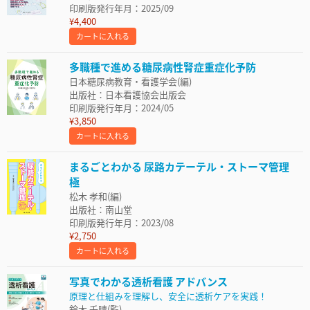
印刷版発行年月：2025/09
¥4,400
カートに入れる
多職種で進める糖尿病性腎症重症化予防
日本糖尿病教育・看護学会(編)
出版社：日本看護協会出版会
印刷版発行年月：2024/05
¥3,850
カートに入れる
まるごとわかる 尿路カテーテル・ストーマ管理
極
松木 孝和(編)
出版社：南山堂
印刷版発行年月：2023/08
¥2,750
カートに入れる
写真でわかる透析看護 アドバンス
原理と仕組みを理解し、安全に透析ケアを実践！
鈴木 千晴(監)