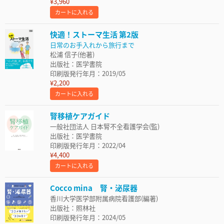
¥3,960
カートに入れる
快適！ストーマ生活 第2版
日常のお手入れから旅行まで
松浦 信子(他著)
出版社：医学書院
印刷版発行年月：2019/05
¥2,200
カートに入れる
腎移植ケアガイド
一般社団法人 日本腎不全看護学会(監)
出版社：医学書院
印刷版発行年月：2022/04
¥4,400
カートに入れる
Cocco mina 腎・泌尿器
香川大学医学部附属病院看護部(編著)
出版社：照林社
印刷版発行年月：2024/05