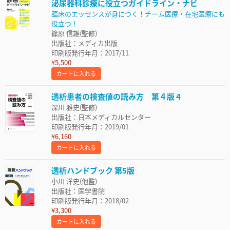
泌尿器科診療に役立つガイドライン・ナビ
臨床のエッセンスが身につく！チーム医療・在宅医療にも
役立つ！
篠原 信雄(監修)
出版社：メディカ出版
印刷版発行年月：2017/11
¥5,500
カートに入れる
透析患者の検査値の読み方 第４版 4
深川 雅史(監修)
出版社：日本メディカルセンター
印刷版発行年月：2019/01
¥6,160
カートに入れる
透析ハンドブック 第5版
小川 洋史(他監)
出版社：医学書院
印刷版発行年月：2018/02
¥3,300
カートに入れる