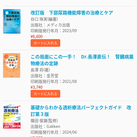
改訂版 下部尿路機能障害の治療とケア
谷口 珠実(編著)
出版社：メディカ出版
印刷版発行年月：2023/09
¥6,600
カートに入れる
この局面にこの一手！ Dr.長澤直伝！ 腎臓病薬
物療法の定跡
長澤 将(著)
出版社：金芳堂
印刷版発行年月：2021/08
¥3,740
カートに入れる
基礎からわかる透析療法パーフェクトガイド 改
訂第３版
篠田 俊雄(監修)
出版社：Gakken
印刷版発行年月：2024/06