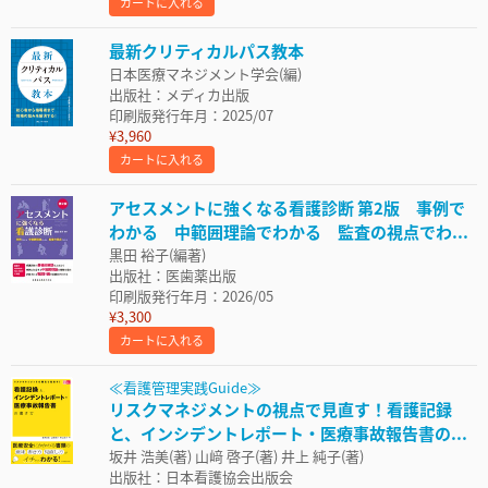
カートに入れる
最新クリティカルパス教本
日本医療マネジメント学会(編)
出版社：メディカ出版
印刷版発行年月：2025/07
¥3,960
カートに入れる
アセスメントに強くなる看護診断 第2版 事例で
わかる 中範囲理論でわかる 監査の視点でわ...
黒田 裕子(編著)
出版社：医歯薬出版
印刷版発行年月：2026/05
¥3,300
カートに入れる
≪看護管理実践Guide≫
リスクマネジメントの視点で見直す！看護記録
と、インシデントレポート・医療事故報告書の...
坂井 浩美(著) 山﨑 啓子(著) 井上 純子(著)
出版社：日本看護協会出版会