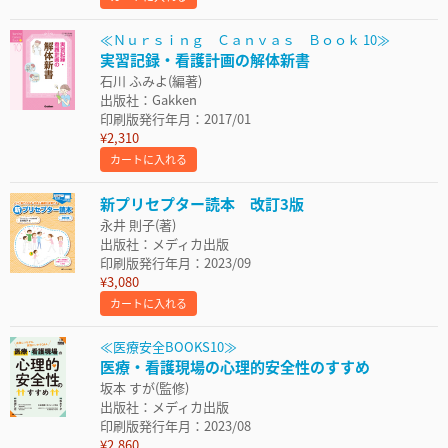
≪Ｎｕｒｓｉｎｇ Ｃａｎｖａｓ Ｂｏｏｋ 10≫
実習記録・看護計画の解体新書
石川 ふみよ(編著)
出版社：Gakken
印刷版発行年月：2017/01
¥2,310
カートに入れる
新プリセプター読本 改訂3版
永井 則子(著)
出版社：メディカ出版
印刷版発行年月：2023/09
¥3,080
カートに入れる
≪医療安全BOOKS10≫
医療・看護現場の心理的安全性のすすめ
坂本 すが(監修)
出版社：メディカ出版
印刷版発行年月：2023/08
¥2,860