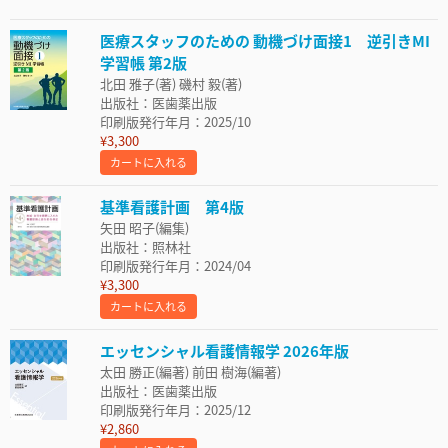
医療スタッフのための 動機づけ面接1 逆引きMI
学習帳 第2版
北田 雅子(著) 磯村 毅(著)
出版社：医歯薬出版
印刷版発行年月：2025/10
¥3,300
カートに入れる
基準看護計画 第4版
矢田 昭子(編集)
出版社：照林社
印刷版発行年月：2024/04
¥3,300
カートに入れる
エッセンシャル看護情報学 2026年版
太田 勝正(編著) 前田 樹海(編著)
出版社：医歯薬出版
印刷版発行年月：2025/12
¥2,860