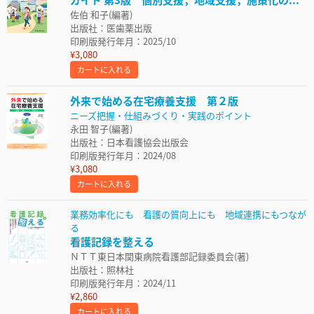
佐伯 和子(編著)
出版社：医歯薬出版
印刷版発行年月：2025/10
¥3,080
カートに入れる
外来で始める在宅療養支援 第２版
ニーズ把握・仕組みづくり・実践のポイント
永田 智子(編著)
出版社：日本看護協会出版会
印刷版発行年月：2024/08
¥3,080
カートに入れる
業務効率化にも 看護の質向上にも 地域連携にもつなが
る
看護記録を整える
ＮＴＴ東日本関東病院看護部記録委員会(著)
出版社：照林社
印刷版発行年月：2024/11
¥2,860
カートに入れる