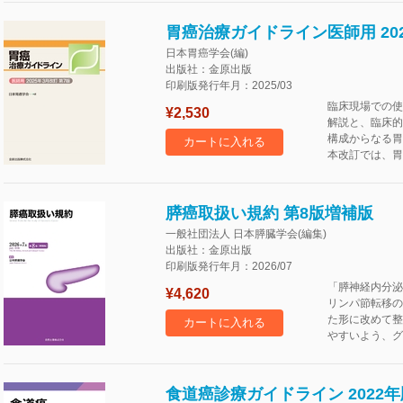
胃癌治療ガイドライン医師用 202
日本胃癌学会(編)
出版社：金原出版
印刷版発行年月：2025/03
臨床現場での使
¥2,530
解説と、臨床的
構成からなる胃
カートに入れる
本改訂では、胃
膵癌取扱い規約 第8版増補版
一般社団法人 日本膵臓学会(編集)
出版社：金原出版
印刷版発行年月：2026/07
「膵神経内分泌
¥4,620
リンパ節転移の
た形に改めて整
カートに入れる
やすいよう、グ
食道癌診療ガイドライン 2022年