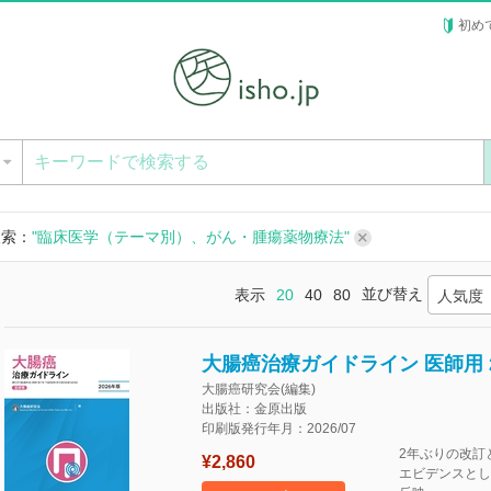
初め
ー
検索：
"臨床医学（テーマ別）、がん・腫瘍薬物療法"
並び替え
表示
20
40
80
人気度
大腸癌治療ガイドライン 医師用 2
大腸癌研究会(編集)
出版社：金原出版
印刷版発行年月：2026/07
2年ぶりの改訂
¥2,860
エビデンスとし