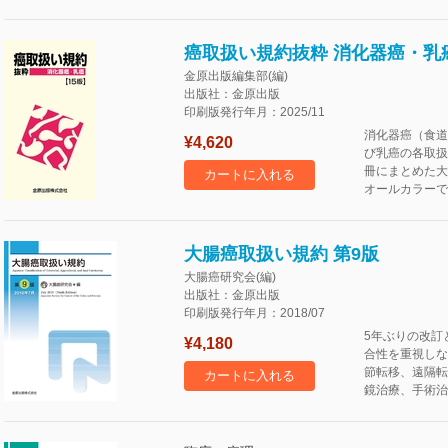
癌取扱い規約抜粋 消化器癌・乳癌
金原出版編集部(編)
出版社：金原出版
印刷版発行年月：2025/11
消化器癌（食道
¥4,620
び乳癌の各取扱
冊にまとめた大
カートに入れる
オールカラーで
大腸癌取扱い規約 第9版
大腸癌研究会(編)
出版社：金原出版
印刷版発行年月：2018/07
5年ぶりの改訂
¥4,180
合性を重視しな
節転移、遠隔転
カートに入れる
鏡治療、手術治