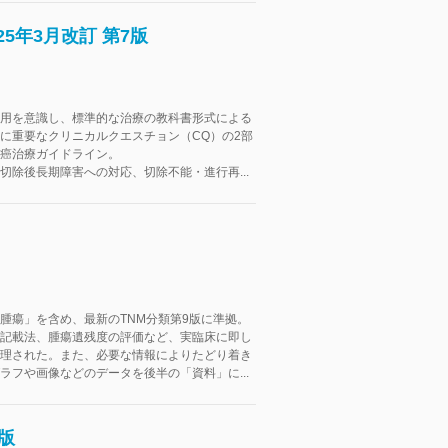
5年3月改訂 第7版
用を意識し、標準的な治療の教科書形式による
に重要なクリニカルクエスチョン（CQ）の2部
癌治療ガイドライン。
切除後長期障害への対応、切除不能・進行再...
腫瘍」を含め、最新のTNM分類第9版に準拠。
記載法、腫瘍遺残度の評価など、実臨床に即し
理された。また、必要な情報によりたどり着き
ラフや画像などのデータを後半の「資料」に...
版