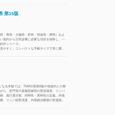
 第15版
癌・胃癌・大腸癌・肝癌・胆道癌・膵癌）およ
い規約から日常診療に必要な項目を抜粋し、一
好評シリーズ。
見やすく、コンパクトな手帳サイズで常に携...
となる本版では、TNM分類第8版や他規約との整
がら、肛門管の直腸型腺癌の壁深達度、リンパ
移、進行度分類、同時性・異時性の定義、内視
療、リンパ節郭清度、内視鏡治療後の癌遺残...