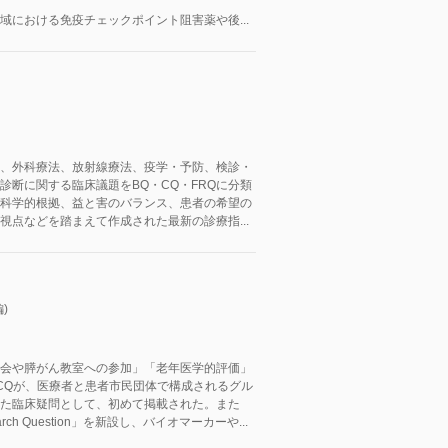
域における免疫チェックポイント阻害薬や後...
、外科療法、放射線療法、疫学・予防、検診・
診断に関する臨床議題をBQ・CQ・FRQに分類
科学的根拠、益と害のバランス、患者の希望の
視点などを踏まえて作成された最新の診療指...
)
会や膵がん教室への参加」「老年医学的評価」
CQが、医療者と患者市民団体で構成されるグル
た臨床疑問として、初めて掲載された。また
search Question」を新設し、バイオマーカーや...