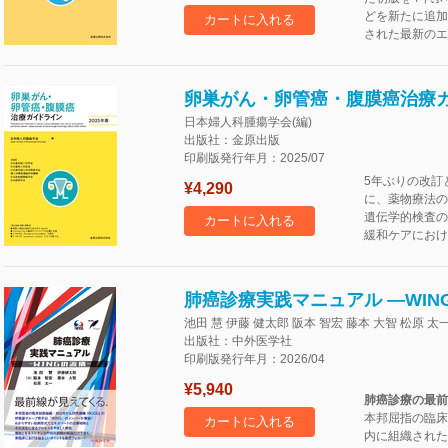
どを新たに追加
カートに入れる
された最新のエ
卵巣がん・卵管癌・腹膜癌治療ガイ
日本婦人科腫瘍学会(編)
出版社：金原出版
印刷版発行年月：2025/07
5年ぶりの改訂
¥4,290
に、薬物療法の
遺伝学的検査の
カートに入れる
緩和ケアにおけ
肺癌診療実践マニュアル ―WIN
池田 慧 伊藤 健太郎 阪本 智宏 藤本 大智 松原 太一
出版社：中外医学社
印刷版発行年月：2026/04
¥5,940
肺癌診療の最前
本邦屈指の臨床
カートに入れる
内に組織された呼吸