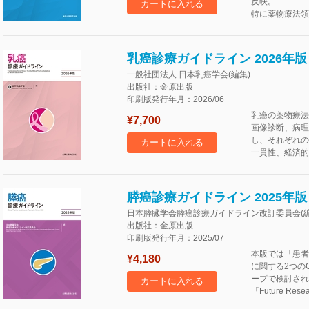
反映。
カートに入れる
特に薬物療法領
乳癌診療ガイドライン 2026年版
一般社団法人 日本乳癌学会(編集)
出版社：金原出版
印刷版発行年月：2026/06
乳癌の薬物療法
¥7,700
画像診断、病理
し、それぞれの
カートに入れる
一貫性、経済的
膵癌診療ガイドライン 2025年版
日本膵臓学会膵癌診療ガイドライン改訂委員会(編
出版社：金原出版
印刷版発行年月：2025/07
本版では「患者
¥4,180
に関する2つの
ープで検討され
カートに入れる
「Future Re