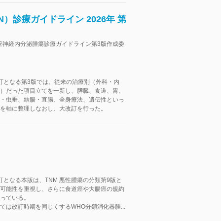
）診療ガイドライン 2026年 第
化管神経内分泌腫瘍診療ガイドライン第3版作成委
訂となる第3版では、従来の治療別（外科・内
）だった項目立てを一新し、膵臓、食道、胃、
・虫垂、結腸・直腸、全身療法、遺伝性といっ
を軸に整理しなおし、大改訂を行った。
訂となる本版は、TNM 悪性腫瘍の分類第9版と
可能性を重視し、さらに食道癌や大腸癌の規約
っている。
ては改訂時期を同じくするWHO分類消化器腫...