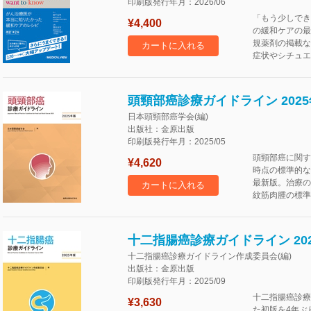
印刷版発行年月：2026/06
「もう少しでき
¥4,400
の緩和ケアの最
規薬剤の掲載な
カートに入れる
症状やシチュエ
頭頸部癌診療ガイドライン 202
日本頭頸部癌学会(編)
出版社：金原出版
印刷版発行年月：2025/05
頭頸部癌に関す
¥4,620
時点の標準的な
最新版。治療の
カートに入れる
紋筋肉腫の標準
十二指腸癌診療ガイドライン 20
十二指腸癌診療ガイドライン作成委員会(編)
出版社：金原出版
印刷版発行年月：2025/09
十二指腸癌診療
¥3,630
た初版を4年ぶ