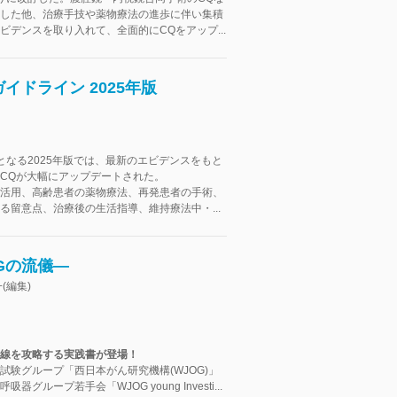
した他、治療手技や薬物療法の進歩に伴い集積
ビデンスを取り入れて、全面的にCQをアップ...
ドライン 2025年版
となる2025年版では、最新のエビデンスをもと
CQが大幅にアップデートされた。
活用、高齢患者の薬物療法、再発患者の手術、
る留意点、治療後の生活指導、維持療法中・...
Gの流儀―
(編集)
線を攻略する実践書が登場！
試験グループ「西日本がん研究機構(WJOG)」
器グループ若手会「WJOG young Investi...