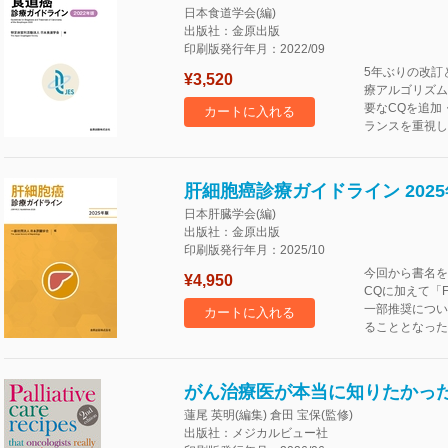
日本食道学会(編)
出版社：金原出版
印刷版発行年月：2022/09
5年ぶりの改訂
¥3,520
療アルゴリズム
要なCQを追加
カートに入れる
ランスを重視し
肝細胞癌診療ガイドライン 202
日本肝臓学会(編)
出版社：金原出版
印刷版発行年月：2025/10
今回から書名を
¥4,950
CQに加えて「Fut
一部推奨については
カートに入れる
ることとなった
がん治療医が本当に知りたかった
蓮尾 英明(編集) 倉田 宝保(監修)
出版社：メジカルビュー社