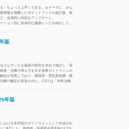
る・ちょっと上手くできる」をテーマに，がん
新情報を掲載したポケットブックの改訂版。新
ど，全面的に内容をアップデート。
ーション別に具体的な服薬レシピを紹介して...
5年版
るエビデンスを最新の研究を含めて検討し、現
検査・治療の考え方を示す診療ガイドラインの
解説が充実しており、聴器癌・悪性黒色腫・横
治療の解説が追加された。CQでは「外科治療...
25年版
における本邦初のガイドラインとして作成され
りに改訂した。腹腔鏡・内視鏡合同手術のCQな