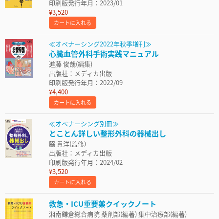
印刷版発行年月：2023/01
¥3,520
カートに入れる
≪オペナーシング2022年秋季増刊≫
心臓血管外科手術実践マニュアル
進藤 俊哉(編集)
出版社：メディカ出版
印刷版発行年月：2022/09
¥4,400
カートに入れる
≪オペナーシング別冊≫
とことん詳しい整形外科の器械出し
脇 貴洋(監修)
出版社：メディカ出版
印刷版発行年月：2024/02
¥3,520
カートに入れる
救急・ICU重要薬クイックノート
湘南鎌倉総合病院 薬剤部(編著) 集中治療部(編著)