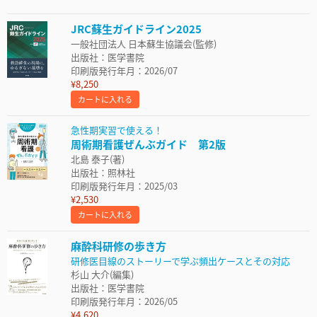
JRC蘇生ガイドライン2025
一般社団法人 日本蘇生協議会(監修)
出版社：医学書院
印刷版発行年月：2026/07
¥8,250
カートに入れる
急性期実習で使える！
周術期看護ぜんぶガイド 第2版
北島 泰子(著)
出版社：照林社
印刷版発行年月：2025/03
¥2,530
カートに入れる
麻酔科研修の歩き方
研修医目線のストーリーで学ぶ頻出ケースとその対応
杉山 大介(編集)
出版社：医学書院
印刷版発行年月：2026/05
¥4,620