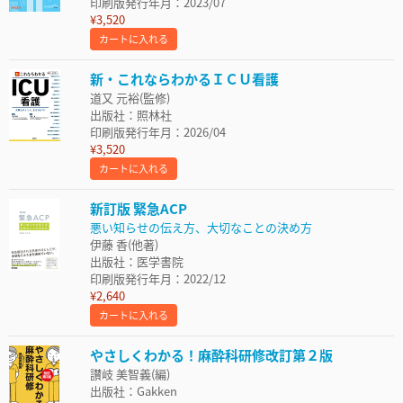
印刷版発行年月：2023/07
¥3,520
カートに入れる
新・これならわかるＩＣＵ看護
道又 元裕(監修)
出版社：照林社
印刷版発行年月：2026/04
¥3,520
カートに入れる
新訂版 緊急ACP
悪い知らせの伝え方、大切なことの決め方
伊藤 香(他著)
出版社：医学書院
印刷版発行年月：2022/12
¥2,640
カートに入れる
やさしくわかる！麻酔科研修改訂第２版
讃岐 美智義(編)
出版社：Gakken