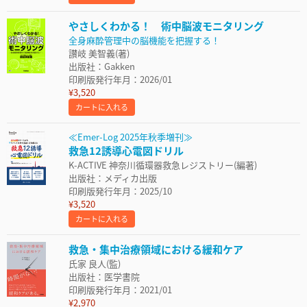
やさしくわかる！ 術中脳波モニタリング
全身麻酔管理中の脳機能を把握する！
讃岐 美智義(著)
出版社：Gakken
印刷版発行年月：2026/01
¥3,520
カートに入れる
≪Emer-Log 2025年秋季増刊≫
救急12誘導心電図ドリル
K-ACTIVE 神奈川循環器救急レジストリー(編著)
出版社：メディカ出版
印刷版発行年月：2025/10
¥3,520
カートに入れる
救急・集中治療領域における緩和ケア
氏家 良人(監)
出版社：医学書院
印刷版発行年月：2021/01
¥2,970