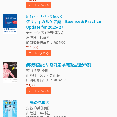
カートに入れる
病棟・ICU・ERで使える
クリティカルケア薬 Essence & Practice
Update for 2025-27
安宅 一晃(監) 牧野 淳(監)
出版社：じほう
印刷版発行年月：2025/02
¥11,000
カートに入れる
病状経過と早期対応は病態生理が9割
横山 俊樹(監修)
出版社：メディカ出版
印刷版発行年月：2024/12
¥3,300
カートに入れる
手術の見取図
齋藤 直美(編著)
出版社：照林社