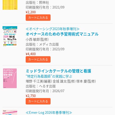
出版社：照林社
印刷版発行年月：2021/09
¥2,200
カートに入れる
≪オペナーシング2023年秋季増刊≫
オペナースのための予習用術式マニュアル
小西 敏郎(監修)
出版社：メディカ出版
印刷版発行年月：2023/09
¥4,400
カートに入れる
ミッドラインカテーテルの管理と看護
“特定行為看護師”の実践に学ぶ
増野 千江美(編著) 金城 雄太(監修) 塚本 慶(監修)
出版社：へるす出版
印刷版発行年月：2026/07
¥2,750
カートに入れる
≪Emer-Log 2026年春季増刊≫