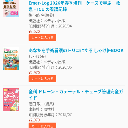
Emer-Log 2026年春季増刊 ケースで学ぶ 救
急・ICU の看護記録
後小路 隆(編著)
出版社：メディカ出版
印刷版発行年月：2026/04
¥3,520
カートに入れる
あなたを手術看護のトリコにする しゃけ缶BOOK
しゃけ(著)
出版社：メディカ出版
印刷版発行年月：2026/06
¥2,970
カートに入れる
全科 ドレーン・カテーテル・チューブ管理完全ガ
イド
窪田 敬一(編集)
出版社：照林社
印刷版発行年月：2015/07
¥2,970
カートに入れる