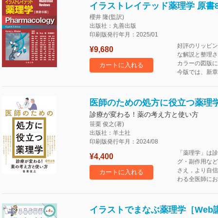
イラストレイテッド薬理学 原書
櫻井 隆(監訳)
出版社：丸善出版
印刷版発行年月：2025/01
好評のリッピン
¥9,680
な解説と整理さ
カラーの図版に
カートに入れる
今版では、新章
医師のための処方に役立つ薬理
診療が変わる！薬の考え方と使い方
笹栗 俊之(著)
出版社：羊土社
印刷版発行年月：2024/08
「薬理学」は診
¥4,400
グ・副作用など
さえ，より自信
カートに入れる
わる全医師にお
イラストでまなぶ薬理学［Web