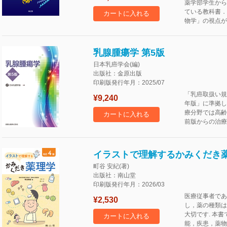
薬学部学生から
ている教科書．
カートに入れる
物学」の視点が
乳腺腫瘍学 第5版
日本乳癌学会(編)
出版社：金原出版
印刷版発行年月：2025/07
「乳癌取扱い規
¥9,240
年版」に準拠し
療分野では高齢
カートに入れる
前版からの治療
イラストで理解するかみくだき薬
町谷 安紀(著)
出版社：南山堂
印刷版発行年月：2026/03
医療従事者であ
¥2,530
し，薬の種類は
大切です. 本
カートに入れる
能，疾患，薬物