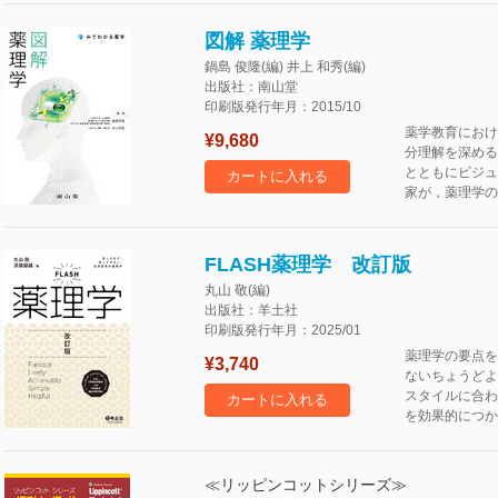
図解 薬理学
鍋島 俊隆(編) 井上 和秀(編)
出版社：南山堂
印刷版発行年月：2015/10
薬学教育におけ
¥9,680
分理解を深める
とともにビジュ
カートに入れる
家が，薬理学の
FLASH薬理学 改訂版
丸山 敬(編)
出版社：羊土社
印刷版発行年月：2025/01
薬理学の要点を
¥3,740
ないちょうどよ
スタイルに合わ
カートに入れる
を効果的につか
≪リッピンコットシリーズ≫