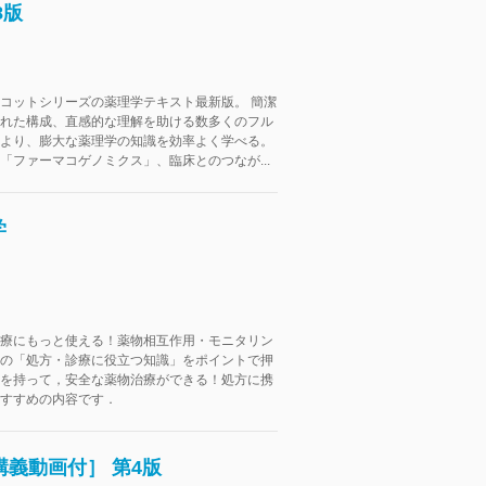
8版
コットシリーズの薬理学テキスト最新版。 簡潔
れた構成、直感的な理解を助ける数多くのフル
より、膨大な薬理学の知識を効率よく学べる。
「ファーマコゲノミクス」、臨床とのつなが...
学
療にもっと使える！薬物相互作用・モニタリン
の「処方・診療に役立つ知識」をポイントで押
を持って，安全な薬物治療ができる！処方に携
すすめの内容です．
講義動画付］ 第4版