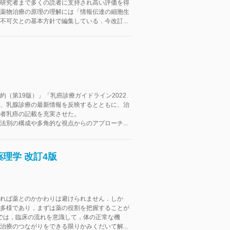
研究者まで多くの読者に支持され高い評価を得
薬物治療の原理の理解には「情報伝達の細胞生
不可欠との基本方針で編集している．今改訂...
約（第19版）」「乳癌診療ガイドライン2022
、乳腺診療の最新情報を反映するとともに、治
者乳癌の記載を充実させた。
法別の構成や多角的な視点からのアプローチ...
理学 改訂4版
れば薬とのかかわりは避けられません．しか
多様であり，まずは薬の役割を把握することが
書では，臨床の流れを意識して，体の正常な機
治療のつながりをできる限りかみくだいて解...