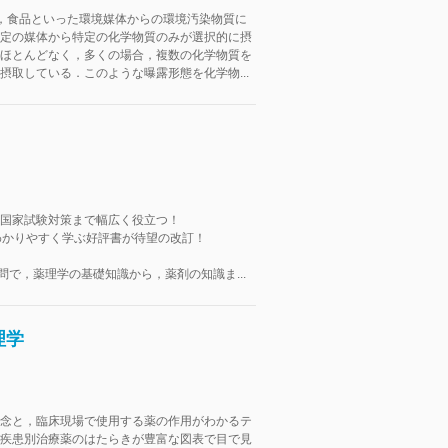
，食品といった環境媒体からの環境汚染物質に
定の媒体から特定の化学物質のみが選択的に摂
ほとんどなく，多くの場合，複数の化学物質を
摂取している．このような曝露形態を化学物...
国家試験対策まで幅広く役立つ！
わかりやすく学ぶ好評書が待望の改訂！
設問で，薬理学の基礎知識から，薬剤の知識ま...
理学
念と，臨床現場で使用する薬の作用がわかるテ
疾患別治療薬のはたらきが豊富な図表で目で見