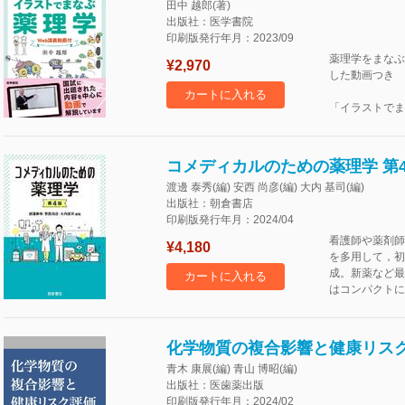
田中 越郎(著)
出版社：医学書院
印刷版発行年月：2023/09
薬理学をまなぶ
¥2,970
した動画つき
カートに入れる
「イラストでま
コメディカルのための薬理学 第
渡邊 泰秀(編) 安西 尚彦(編) 大内 基司(編)
出版社：朝倉書店
印刷版発行年月：2024/04
看護師や薬剤師
¥4,180
を多用して，初
成。新薬など最
カートに入れる
はコンパクトに
化学物質の複合影響と健康リス
青木 康展(編) 青山 博昭(編)
出版社：医歯薬出版
印刷版発行年月：2024/02