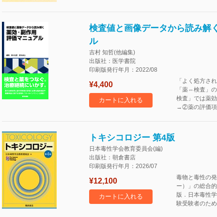
検査値と画像データから読み解
ル
吉村 知哲(他編集)
出版社：医学書院
印刷版発行年月：2022/08
「よく処方され
¥4,400
「薬⇔検査」の
検査」では薬効
カートに入れる
→②薬の評価項
トキシコロジー 第4版
日本毒性学会教育委員会(編)
出版社：朝倉書店
印刷版発行年月：2026/07
毒物と毒性の発
¥12,100
ー）」の総合的
版．日本毒性学
カートに入れる
験受験者のため