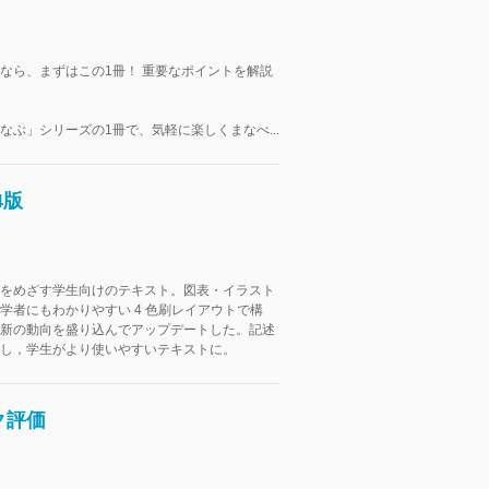
なら、まずはこの1冊！ 重要なポイントを解説
なぶ」シリーズの1冊で、気軽に楽しくまなべ...
4版
をめざす学生向けのテキスト。図表・イラスト
学者にもわかりやすい 4 色刷レイアウトで構
新の動向を盛り込んでアップデートした。記述
し，学生がより使いやすいテキストに。
ク評価