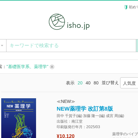
初め
ー
索：
"基礎医学系、薬理学"
並び替え
表示
20
40
80
人気度
≪NEW≫
NEW薬理学 改訂第8版
田中 千賀子(編) 加藤 隆一(編) 成宮 周(編)
出版社：南江堂
印刷版発行年月：2025/03
薬理学のバイブ
¥10,120