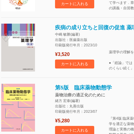
て学べます．章
カートに入れる
の講義・自習教
疾病の成り立ちと回復の促進 薬理
中嶋 敏勝(編著)
出版社：医歯薬出版
印刷版発行年月：2023/10
薬理学の理解を
¥3,520
●「総論」では
カートに入れる
のくらい続く」
第5版 臨床薬物動態学
薬物治療の適正化のために
緒方 宏泰(編著)
出版社：丸善出版
印刷版発行年月：2023/07
『第4版 臨床
¥5,280
学を適正な薬物
理論と実務の橋
カートに入れる