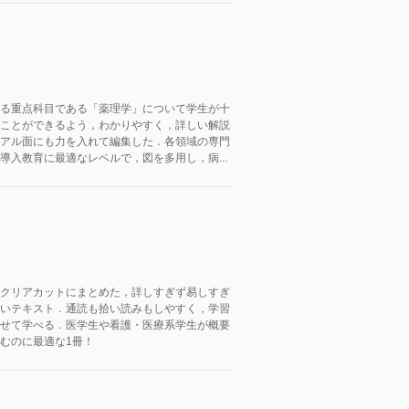
る重点科目である「薬理学」について学生が十
ことができるよう，わかりやすく，詳しい解説
アル面にも力を入れて編集した．各領域の専門
導入教育に最適なレベルで，図を多用し，病...
クリアカットにまとめた，詳しすぎず易しすぎ
いテキスト．通読も拾い読みもしやすく，学習
せて学べる．医学生や看護・医療系学生が概要
むのに最適な1冊！