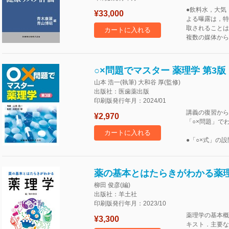
●飲料水，大気
¥33,000
よる曝露は，特
取されることは
カートに入れる
複数の媒体から
○×問題でマスター 薬理学 第3版
山本 浩一(執筆) 大和谷 厚(監修)
出版社：医歯薬出版
印刷版発行年月：2024/01
講義の復習から
¥2,970
「○×問題」で
カートに入れる
●「○×式」の
薬の基本とはたらきがわかる薬
柳田 俊彦(編)
出版社：羊土社
印刷版発行年月：2023/10
薬理学の基本概
¥3,300
キスト．主要な