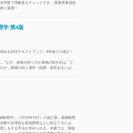
末問題で理解度もチェックでき， 医療系養成校
材に最適！
学 第4版
深める好評テキストブック，9年振りの改訂！
，「なぜ」薬物が効くのか薬物の効きめは「ど
のか，薬物の効く場所（組織・器官あるいは...
薬物動態学』（2019年刊行）の改訂版。薬物動態
治療や合理的な新薬開発などに役立てるには、
渡しをする手法が求められる。本書では、薬物