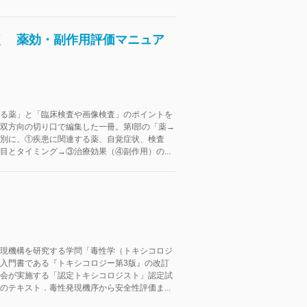
く 薬効・副作用評価マニュア
る薬」と「臨床検査や画像検査」のポイントを
双方向の切り口で編集した一冊。第I部の「薬→
別に、①疾患に関連する薬、自覚症状、検査
目とタイミング→③治療効果（④副作用）の...
現機構を研究する学問「毒性学（トキシコロジ
入門書である『トキシコロジー第3版』の改訂
会が実施する「認定トキシコロジスト」認定試
のテキスト．毒性発現機序から安全性評価ま...