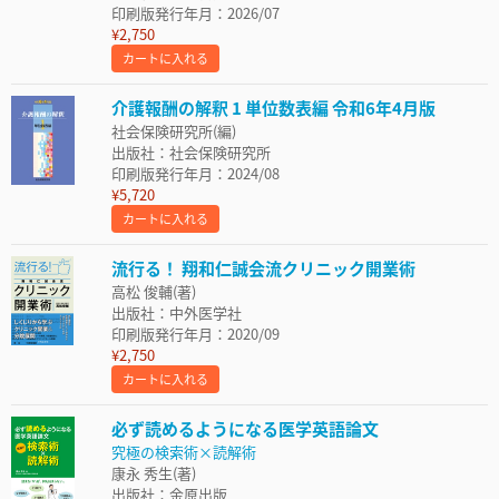
印刷版発行年月：2026/07
¥2,750
カートに入れる
介護報酬の解釈 1 単位数表編 令和6年4月版
社会保険研究所(編)
出版社：社会保険研究所
印刷版発行年月：2024/08
¥5,720
カートに入れる
流行る！ 翔和仁誠会流クリニック開業術
高松 俊輔(著)
出版社：中外医学社
印刷版発行年月：2020/09
¥2,750
カートに入れる
必ず読めるようになる医学英語論文
究極の検索術×読解術
康永 秀生(著)
出版社：金原出版