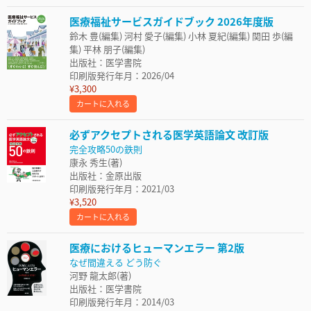
医療福祉サービスガイドブック 2026年度版
鈴木 豊(編集) 河村 愛子(編集) 小林 夏紀(編集) 関田 歩(編
集) 平林 朋子(編集)
出版社：医学書院
印刷版発行年月：2026/04
¥3,300
カートに入れる
必ずアクセプトされる医学英語論文 改訂版
完全攻略50の鉄則
康永 秀生(著)
出版社：金原出版
印刷版発行年月：2021/03
¥3,520
カートに入れる
医療におけるヒューマンエラー 第2版
なぜ間違える どう防ぐ
河野 龍太郎(著)
出版社：医学書院
印刷版発行年月：2014/03