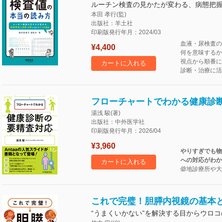
ルーチン検査の見かたが変わる、病態把
本田 孝行(監)
出版社：羊土社
印刷版発行年月：2024/03
血液・尿検査の
¥4,400
何を意味するか
視点から順番に
カートに入れる
診断・治療に活
フローチャートでわかる健康診
湯浅 駿(著)
出版社：中外医学社
印刷版発行年月：2026/04
¥3,960
やりすぎでも物
への対応がわか
カートに入れる
僻地診療所や大
これで完璧！胆膵内視鏡の基本
“うまくいかない”を解決する目からウロ