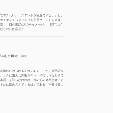
管できない」「ステントを留置できない」とい
ヤモヤをすっきりさせる完璧ポイントを画像・
説．「口側隆起にCDをイメージ」「ESTはグ
などの技は必見！
柄
和(著) 佐田 竜一(著)
普遍的にみられる症状である。しかし発熱診療
、ときに重大な判断を伴う。そのようなときで
本質」を誤らなければ、目の前の発熱患者にす
すかにほの見えてくるはずである。本書は各...