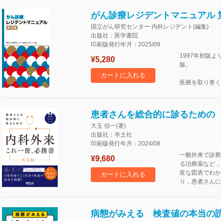
がん診療レジデントマニュアル 第
国立がん研究センター 内科レジデント(編集)
出版社：医学書院
印刷版発行年月：2025/09
1997年初版
¥5,280
版。
カートに入れる
医療を取り巻く
患者さんを総合的に診るための
大玉 信一(著)
出版社：羊土社
印刷版発行年月：2024/08
一般外来で診察
¥9,680
る治療薬など，
富な図表でわか
カートに入れる
り，患者さんに
病態がみえる 検査値の本当の