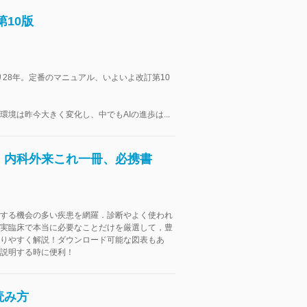
10版
より28年。定番のマニュアル、いよいよ改訂第10
環境は昨今大きく変化し、中でもAIの進歩は...
 内科外来これ一冊、必携書
する機会の多い疾患を網羅．診断やよく使われ
実臨床で本当に必要なことだけを厳選して，豊
りやすく解説！ダウンロード可能な図表もあ
説明する時に便利！
読み方