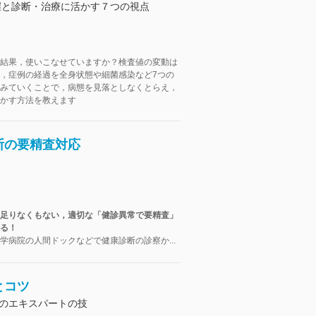
握と診断・治療に活かす７つの視点
結果，使いこなせていますか？検査値の変動は
，症例の経過を全身状態や細菌感染など7つの
みていくことで，病態を見落としなくとらえ，
かす方法を教えます
断の要精査対応
足りなくもない，適切な「健診異常で要精査」
る！
学病院の人間ドックなどで健康診断の診察か...
とコツ
コのエキスパートの技