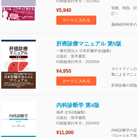
印刷版発行年月：2023/03
気概、情熱、好奇心
¥5,940
訂！
カートに入れる
脳神経内科学の
肝癌診療マニュアル 第5版
一般社団法人 日本肝臓学会(編集)
出版社：医学書院
印刷版発行年月：2025/04
ガイドラインの
¥4,950
集によるマニュ
カートに入れる
肝癌診療の実臨
内科診断学 第4版
福井 次矢(他編集)
出版社：医学書院
印刷版発行年月：2024/03
内科診断学の定
¥11,000
プロセスを丁寧