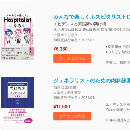
...
みんなで楽しくホスピタリスト
エビデンスと実臨床の架け橋
永井 友基(編) 松坂 俊(編) 橋本 知直(編) 阿河 昌治
出版社：じほう
印刷版発行年月：2025/02
●初期研修で必
¥6,380
●みんほす勉強
カートに入れる
本書は、初期研
ジェネラリストのための内科診断
酒見 英太(監修)
出版社：医学書院
印刷版発行年月：2024/04
エビデンスを根
¥11,000
流れを網羅した
カートに入れる
10年の歳月を