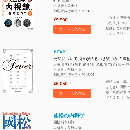
竹中 完(編)
出版社：羊土社
印刷版発行年月：2021/11
「うまく胆管挿
¥9,900
った手技中のモ
動画とともに解
カートに入れる
ーチョキパー」
Fever
発熱について我々が語るべき幾つかの事
大曲 貴夫(著) 狩野 俊和(著) 忽那 賢志(著) 國松 淳
出版社：金原出版
印刷版発行年月：2015/05
発熱は日々最も
¥6,050
はときに困難で
も「発熱診療の
カートに入れる
べきことは、か
國松の内科学
國松 淳和(著)
出版社：金原出版