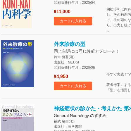
印刷版発行年月：2025/04
國松淳和は内科
¥11,000
し、その独創的
て、彼の頭のな
カートに入れる
り、出力し続け
...
外来診療の型
同じ主訴には同じ診断アプローチ！
鈴木 慎吾(著)
出版社：MEDSI
印刷版発行年月：2020/06
今すぐ実践！“Wh
¥4,950
著者考案による
カートに入れる
「型」を活用した
神経症状の診かた・考えかた 第
General Neurology のすすめ
福武 敏夫(著)
出版社：医学書院