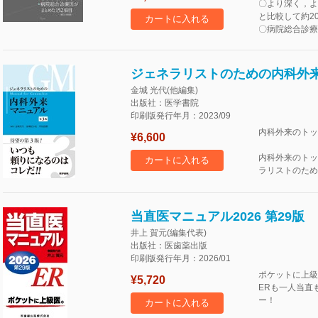
〇より深く，よ
と比較して約20
カートに入れる
〇病院総合診療医
ジェネラリストのための内科外来
金城 光代(他編集)
出版社：医学書院
印刷版発行年月：2023/09
内科外来のトッ
¥6,600
内科外来のトッ
カートに入れる
ラリストのため
当直医マニュアル2026 第29版
井上 賀元(編集代表)
出版社：医歯薬出版
印刷版発行年月：2026/01
ポケットに上級
¥5,720
ERも一人当直
ー！
カートに入れる