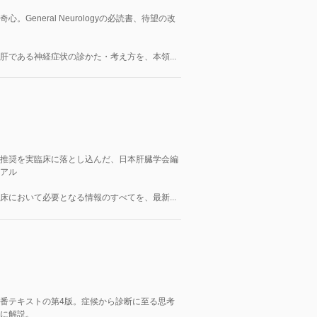
。General Neurologyの必読書、待望の改
肝である神経症状の診かた・考え方を、本領...
推奨を実臨床に落とし込んだ、日本肝臓学会編
アル
床において必要となる情報のすべてを、最新...
番テキストの第4版。症候から診断に至る思考
に解説。