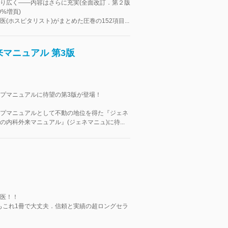
り広く――内容はさらに充実(全面改訂．第２版
%増頁)
(ホスピタリスト)がまとめた圧巻の152項目...
マニュアル 第3版
プマニュアルに待望の第3版が登場！
プマニュアルとして不動の地位を得た『ジェネ
の内科外来マニュアル』(ジェネマニュ)に待...
医！！
もこれ1冊で大丈夫．信頼と実績の超ロングセラ