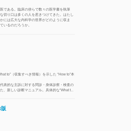
医である。臨床の傍らで数々の医学書を執筆
な切り口は多くの人を惹きつけてきた。はたし
かには広大な内科学の世界がどのように収ま
ているのだろうか。
at to”（収集すべき情報）を示した “How to”本
代表的な主訴に対する問診・身体診察・検査の
、新しい診断マニュアル。具体的な“What t...
3版