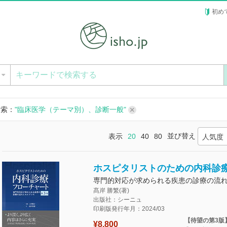
初め
ー
検索：
"臨床医学（テーマ別）、診断一般"
並び替え
表示
20
40
80
人気度
ホスピタリストのための内科診療
専門的対応が求められる疾患の診療の流
髙岸 勝繁(著)
出版社：シーニュ
印刷版発行年月：2024/03
【待望の第3版
¥8,800