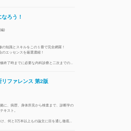
になろう！
(編)
修の知識とスキルをこの１冊で完全網羅！
会のエッセンスを厳選濃縮！
修終了時までに必要な内科診療と二次までの...
リファレンス 第2版
拠に、病歴、身体所見から検査まで、診断学の
テキスト。
かけ、何と3万本以上もの論文に目を通し徹底...