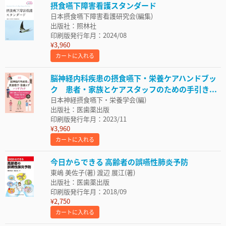
摂食嚥下障害看護スタンダード
日本摂食嚥下障害看護研究会(編集)
出版社：照林社
印刷版発行年月：2024/08
¥3,960
カートに入れる
脳神経内科疾患の摂食嚥下・栄養ケアハンドブッ
ク 患者・家族とケアスタッフのための手引き...
日本神経摂食嚥下・栄養学会(編)
出版社：医歯薬出版
印刷版発行年月：2023/11
¥3,960
カートに入れる
今日からできる 高齢者の誤嚥性肺炎予防
東嶋 美佐子(著) 渡辺 展江(著)
出版社：医歯薬出版
印刷版発行年月：2018/09
¥2,750
カートに入れる