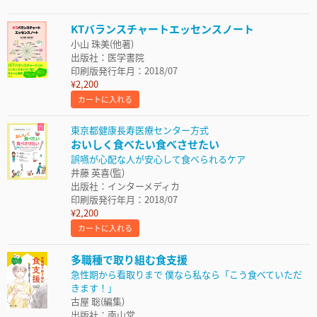
KTバランスチャートエッセンスノート
小山 珠美(他著)
出版社：医学書院
印刷版発行年月：2018/07
¥2,200
カートに入れる
東京都健康長寿医療センター方式
おいしく食べたい食べさせたい
誤嚥が心配な人が安心して食べられるケア
井藤 英喜(監)
出版社：インターメディカ
印刷版発行年月：2018/07
¥2,200
カートに入れる
多職種で取り組む食支援
急性期から看取りまで 僕なら私なら「こう食べていただ
きます！」
古屋 聡(編集)
出版社：南山堂