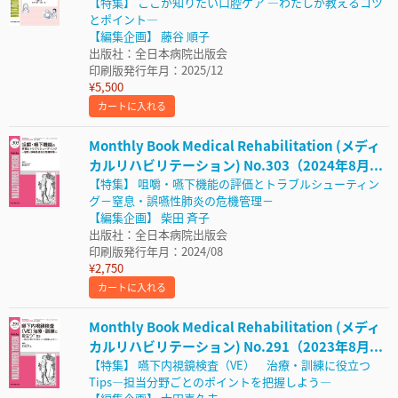
【特集】 ここが知りたい口腔ケア ―わたしが教えるコツ
とポイント―
【編集企画】 藤谷 順子
出版社：全日本病院出版会
印刷版発行年月：2025/12
¥5,500
カートに入れる
Monthly Book Medical Rehabilitation (メディ
カルリハビリテーション) No.303（2024年8月...
【特集】 咀嚼・嚥下機能の評価とトラブルシューティン
グ－窒息・誤嚥性肺炎の危機管理－
【編集企画】 柴田 斉子
出版社：全日本病院出版会
印刷版発行年月：2024/08
¥2,750
カートに入れる
Monthly Book Medical Rehabilitation (メディ
カルリハビリテーション) No.291（2023年8月...
【特集】 嚥下内視鏡検査（VE） 治療・訓練に役立つ
Tips―担当分野ごとのポイントを把握しよう―