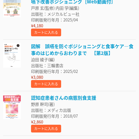
嚥下改善ポジショニング［Web動画付］
戸原 玄(監修) 内田 学(編集)
出版社：メジカルビュー社
印刷版発行年月：2025/04
¥4,180
カートに入れる
図解 誤嚥を防ぐポジショニングと食事ケア―食
事のはじめからおわりまで 【第2版】
迫田 綾子(編)
出版社：三輪書店
印刷版発行年月：2025/02
¥3,080
カートに入れる
認知症患者さんの病態別食支援
野原 幹司(著)
出版社：メディカ出版
印刷版発行年月：2018/07
¥2,860
カートに入れる