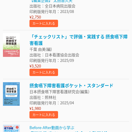
【編集企画】 太田喜久夫
出版社：全日本病院出版会
印刷版発行年月：2023/08
¥2,750
カートに入れる
「チェックリスト」で評価・実践する 摂食嚥下障
害看護
千葉 由美(編)
出版社：日本看護協会出版会
印刷版発行年月：2025/09
¥3,520
カートに入れる
摂食嚥下障害看護ポケット・スタンダード
日本摂食嚥下障害看護研究会(編集)
出版社：照林社
印刷版発行年月：2025/04
¥1,980
カートに入れる
Before-After動画から学ぶ