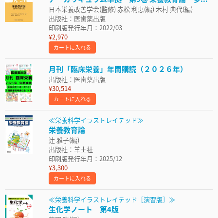
日本栄養改善学会(監修) 赤松 利恵(編) 木村 典代(編)
出版社：医歯薬出版
印刷版発行年月：2022/03
¥2,970
カートに入れる
月刊「臨床栄養」年間購読（２０２６年）
出版社：医歯薬出版
¥30,514
カートに入れる
≪栄養科学イラストレイテッド≫
栄養教育論
辻 雅子(編)
出版社：羊土社
印刷版発行年月：2025/12
¥3,300
カートに入れる
≪栄養科学イラストレイテッド［演習版］≫
生化学ノート 第4版