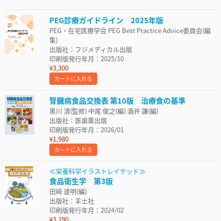
PEG診療ガイドライン 2025年版
PEG・在宅医療学会 PEG Best Practice Advice委員会(編
集)
出版社：フジメディカル出版
印刷版発行年月：2025/10
¥3,300
カートに入れる
腎臓病食品交換表 第10版 治療食の基準
黒川 清(監修) 中尾 俊之(編) 酒井 謙(編)
出版社：医歯薬出版
印刷版発行年月：2026/01
¥1,980
カートに入れる
≪栄養科学イラストレイテッド≫
食品衛生学 第3版
田﨑 達明(編)
出版社：羊土社
印刷版発行年月：2024/02
¥3,190