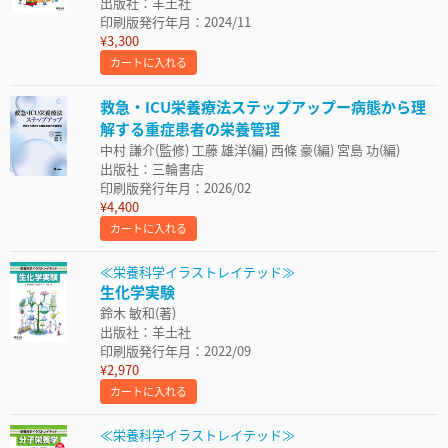
出版社：羊土社
印刷版発行年月：2024/11
¥3,300
カートに入れる
救急・ICU栄養療法ステップアップー病態から理
解する重症患者の栄養管理
中村 謙介(監修) 工藤 雄洋(編) 西條 豪(編) 宮島 功(編)
出版社：三輪書店
印刷版発行年月：2026/02
¥4,400
カートに入れる
≪栄養科学イラストレイテッド≫
生化学実験
鈴木 敏和(著)
出版社：羊土社
印刷版発行年月：2022/09
¥2,970
カートに入れる
≪栄養科学イラストレイテッド≫