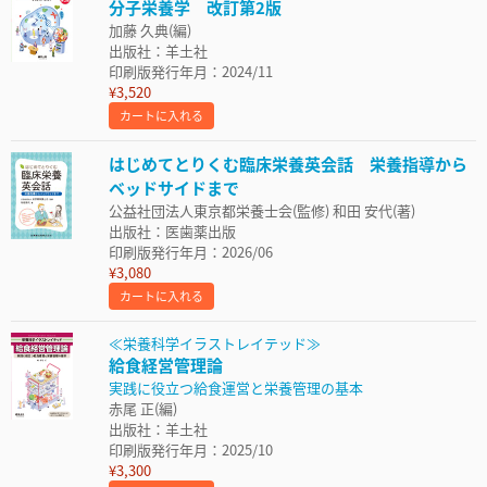
分子栄養学 改訂第2版
加藤 久典(編)
出版社：羊土社
印刷版発行年月：2024/11
¥3,520
カートに入れる
はじめてとりくむ臨床栄養英会話 栄養指導から
ベッドサイドまで
公益社団法人東京都栄養士会(監修) 和田 安代(著)
出版社：医歯薬出版
印刷版発行年月：2026/06
¥3,080
カートに入れる
≪栄養科学イラストレイテッド≫
給食経営管理論
実践に役立つ給食運営と栄養管理の基本
赤尾 正(編)
出版社：羊土社
印刷版発行年月：2025/10
¥3,300