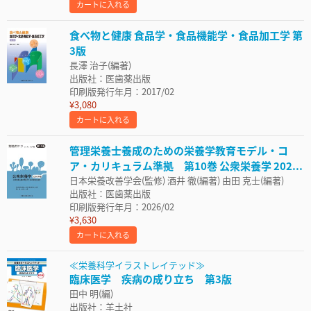
カートに入れる
食べ物と健康 食品学・食品機能学・食品加工学 第
3版
長澤 治子(編著)
出版社：医歯薬出版
印刷版発行年月：2017/02
¥3,080
カートに入れる
管理栄養士養成のための栄養学教育モデル・コ
ア・カリキュラム準拠 第10巻 公衆栄養学 202...
日本栄養改善学会(監修) 酒井 徹(編著) 由田 克士(編著)
出版社：医歯薬出版
印刷版発行年月：2026/02
¥3,630
カートに入れる
≪栄養科学イラストレイテッド≫
臨床医学 疾病の成り立ち 第3版
田中 明(編)
出版社：羊土社