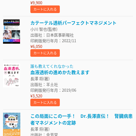
¥9,900
カートに入れる
カテーテル透析パーフェクトマネジメント
小川 智也(監修)
出版社：日本医事新報社
印刷版発行年月：2022/11
¥6,050
カートに入れる
誰も教えてくれなかった
血液透析の進めかた教えます
長澤 将(著)
出版社：羊土社
印刷版発行年月：2019/06
¥3,520
カートに入れる
この局面にこの一手！ Dr.長澤直伝！ 腎臓病患
者マネジメントの定跡
長澤 将(著)
出版社：金芳堂