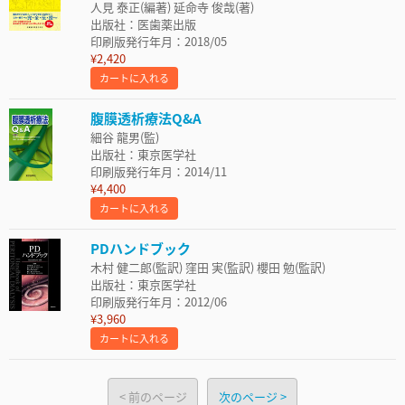
人見 泰正(編著) 延命寺 俊哉(著)
出版社：医歯薬出版
印刷版発行年月：2018/05
¥2,420
カートに入れる
腹膜透析療法Q&A
細谷 龍男(監)
出版社：東京医学社
印刷版発行年月：2014/11
¥4,400
カートに入れる
PDハンドブック
木村 健二郎(監訳) 窪田 実(監訳) 櫻田 勉(監訳)
出版社：東京医学社
印刷版発行年月：2012/06
¥3,960
カートに入れる
前のページ
次のページ