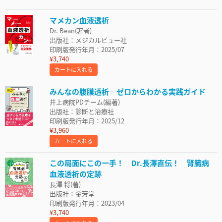
マメカン血液透析
Dr. Bean(著者)
出版社：メジカルビュー社
印刷版発行年月：2025/07
¥3,740
カートに入れる
みんなの腹膜透析―ゼロからわかる実践ガイド
井上病院PDチーム(編著)
出版社：診断と治療社
印刷版発行年月：2025/12
¥3,960
カートに入れる
この局面にこの一手！ Dr.長澤直伝！ 腎臓病
血液透析の定跡
長澤 将(著)
出版社：金芳堂
印刷版発行年月：2023/04
¥3,740