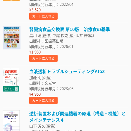
印刷版発行年月：2022/04
¥3,520
カートに入れる
腎臓病食品交換表 第10版 治療食の基準
黒川 清(監修) 中尾 俊之(編) 酒井 謙(編)
出版社：医歯薬出版
印刷版発行年月：2026/01
¥1,980
カートに入れる
血液透析トラブルシューティングAtoZ
加藤 明彦(編)
出版社：文光堂
印刷版発行年月：2023/06
¥4,950
カートに入れる
透析装置および関連機器の原理（構造・機能）と
メインテナンス 4
山下 芳久(編集)