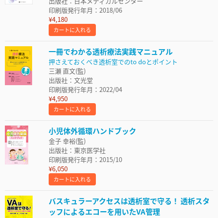
出版社：日本メディカルセンター
印刷版発行年月：2018/06
¥4,180
カートに入れる
一冊でわかる透析療法実践マニュアル
押さえておくべき透析室でのto doとポイント
三瀬 直文(監)
出版社：文光堂
印刷版発行年月：2022/04
¥4,950
カートに入れる
小児体外循環ハンドブック
金子 幸裕(監)
出版社：東京医学社
印刷版発行年月：2015/10
¥6,050
カートに入れる
バスキュラーアクセスは透析室で守る！ 透析スタ
ッフによるエコーを用いたVA管理