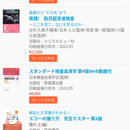
基礎から“その先”まで
実践! 胎児超音波検査
ーどこを見て，なにを診るのか—
辻村 久美子(著者) 石本 人士(監修) 和泉 俊一郎(監修) 川瀧
元良(監修)
出版社：メジカルビュー社
印刷版発行年月：2022/03
¥11,000
カートに入れる
スタンダード検査血液学 第4版Web動画付
日本検査血液学会(監修)
出版社：医歯薬出版
印刷版発行年月：2021/05
¥8,800
カートに入れる
解剖と正常像がわかる！
エコーの撮り方 完全マスター 第2版
種村 正(編)
出版社：医学書院