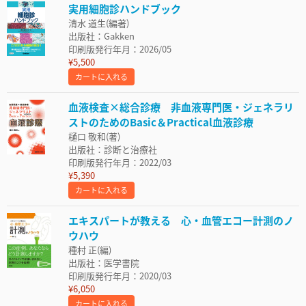
実用細胞診ハンドブック
清水 道生(編著)
出版社：Gakken
印刷版発行年月：2026/05
¥5,500
カートに入れる
血液検査×総合診療 非血液専門医・ジェネラリ
ストのためのBasic＆Practical血液診療
樋口 敬和(著)
出版社：診断と治療社
印刷版発行年月：2022/03
¥5,390
カートに入れる
エキスパートが教える 心・血管エコー計測のノ
ウハウ
種村 正(編)
出版社：医学書院
印刷版発行年月：2020/03
¥6,050
カートに入れる