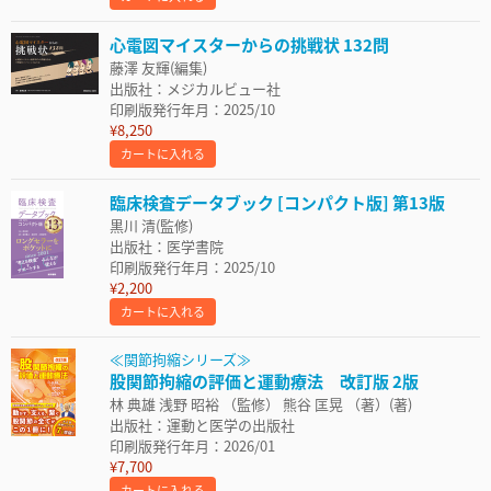
心電図マイスターからの挑戦状 132問
藤澤 友輝(編集)
出版社：メジカルビュー社
印刷版発行年月：2025/10
¥8,250
カートに入れる
臨床検査データブック [コンパクト版] 第13版
黒川 清(監修)
出版社：医学書院
印刷版発行年月：2025/10
¥2,200
カートに入れる
≪関節拘縮シリーズ≫
股関節拘縮の評価と運動療法 改訂版 2版
林 典雄 浅野 昭裕 （監修） 熊谷 匡晃 （著）(著)
出版社：運動と医学の出版社
印刷版発行年月：2026/01
¥7,700
カートに入れる