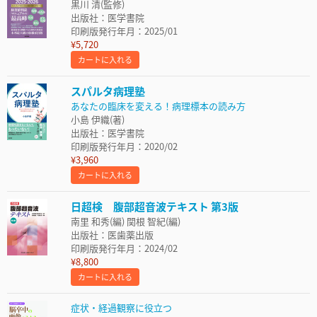
黒川 清(監修)
出版社：医学書院
印刷版発行年月：2025/01
¥5,720
カートに入れる
スパルタ病理塾
あなたの臨床を変える！病理標本の読み方
小島 伊織(著)
出版社：医学書院
印刷版発行年月：2020/02
¥3,960
カートに入れる
日超検 腹部超音波テキスト 第3版
南里 和秀(編) 関根 智紀(編)
出版社：医歯薬出版
印刷版発行年月：2024/02
¥8,800
カートに入れる
症状・経過観察に役立つ