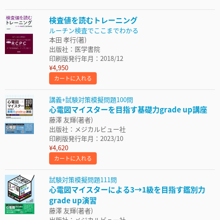
検査値を読むトレーニング
ルーチン検査でここまでわかる
本田 孝行(著)
出版社：医学書院
印刷版発行年月：2018/12
¥4,950
カートに入れる
講義+試験対策模擬問題100問
心電図マイスターを目指す基礎力grade up講座
藤澤 友輝(著者)
出版社：メジカルビュー社
印刷版発行年月：2023/10
¥4,620
カートに入れる
試験対策模擬問題111問
心電図マイスターによる3→1級を目指す鑑別力
grade up演習
藤澤 友輝(著者)
出版社：メジカルビュー社