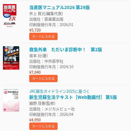
当直医マニュアル2026 第29版
井上 賀元(編集代表)
出版社：医歯薬出版
印刷版発行年月：2026/01
¥5,720
カートに入れる
救急外来 ただいま診断中！ 第2版
坂本 壮(著)
出版社：中外医学社
印刷版発行年月：2024/10
¥7,040
カートに入れる
JRC蘇生ガイドライン2025に基づく
新生児蘇生法テキスト［Web動画付］ 第5版
細野 茂春(監修)
出版社：メジカルビュー社
印刷版発行年月：2026/04
¥4,950
カートに入れる