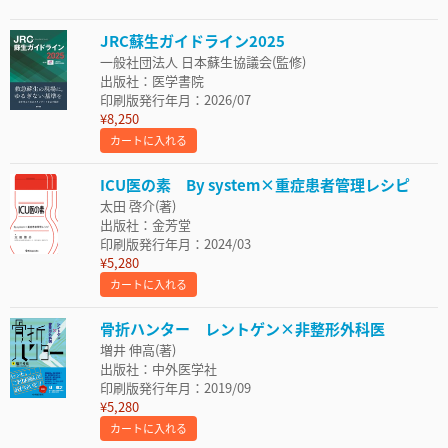
JRC蘇生ガイドライン2025
一般社団法人 日本蘇生協議会(監修)
出版社：医学書院
印刷版発行年月：2026/07
¥8,250
カートに入れる
ICU医の素 By system×重症患者管理レシピ
太田 啓介(著)
出版社：金芳堂
印刷版発行年月：2024/03
¥5,280
カートに入れる
骨折ハンター レントゲン×非整形外科医
増井 伸高(著)
出版社：中外医学社
印刷版発行年月：2019/09
¥5,280
カートに入れる