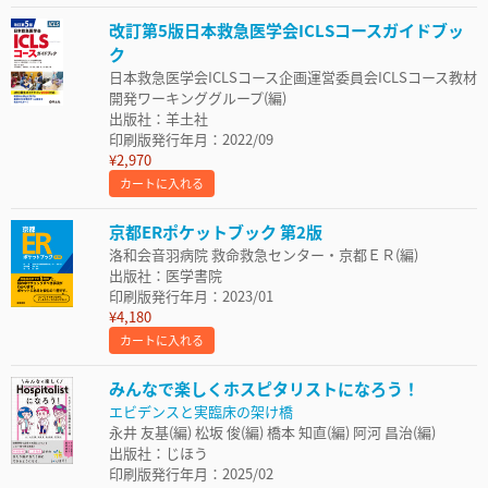
改訂第5版日本救急医学会ICLSコースガイドブッ
ク
日本救急医学会ICLSコース企画運営委員会ICLSコース教材
開発ワーキンググループ(編)
出版社：羊土社
印刷版発行年月：2022/09
¥2,970
カートに入れる
京都ERポケットブック 第2版
洛和会音羽病院 救命救急センター・京都ＥＲ(編)
出版社：医学書院
印刷版発行年月：2023/01
¥4,180
カートに入れる
みんなで楽しくホスピタリストになろう！
エビデンスと実臨床の架け橋
永井 友基(編) 松坂 俊(編) 橋本 知直(編) 阿河 昌治(編)
出版社：じほう
印刷版発行年月：2025/02