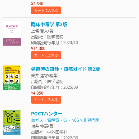
¥2,640
カートに入れる
臨床中毒学 第2版
上條 吉人(著)
出版社：医学書院
印刷版発行年月：2023/10
¥14,300
カートに入れる
処置時の鎮静・鎮痛ガイド 第2版
乗井 達守(編集)
出版社：医学書院
印刷版発行年月：2025/09
¥4,950
カートに入れる
POCTハンター
血ガス・電解質・Cr・hCG×非専門医
増井 伸高(著)
出版社：中外医学社
印刷版発行年月：2022/06