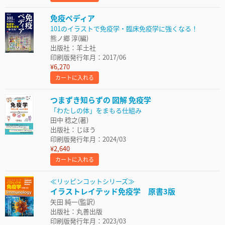
免疫ペディア
101のイラストで免疫学・臨床免疫学に強くなる！
熊ノ郷 淳(編)
出版社：羊土社
印刷版発行年月：2017/06
¥6,270
カートに入れる
つまずき知らずの 図解 免疫学
「わたしの体」をまもる仕組み
田中 稔之(著)
出版社：じほう
印刷版発行年月：2024/03
¥2,640
カートに入れる
≪リッピンコットシリーズ≫
イラストレイテッド免疫学 原書3版
矢田 純一(監訳)
出版社：丸善出版
印刷版発行年月：2023/03