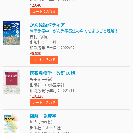
¥2,640
カートに入れる
がん免疫ペディア
腫瘍免疫学・がん免疫療法の全てをまるごと理解！
吉村 清(編)
出版社：羊土社
印刷版発行年月：2022/02
¥6,930
カートに入れる
医系免疫学 改訂16版
矢田 純一(著)
出版社：中外医学社
印刷版発行年月：2021/11
¥10,120
カートに入れる
図解 免疫学
垣内 史堂(著)
出版社：オーム社