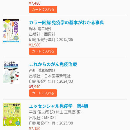
¥7,480
カートに入れる
カラー図解 免疫学の基本がわかる事典
鈴木 隆二(著)
出版社：西東社
印刷版発行年月：2015/06
¥1,980
カートに入れる
これからのがん免疫治療
西川 博嘉(編集)
出版社：日本医事新報社
印刷版発行年月：2024/03
¥5,940
カートに入れる
エッセンシャル免疫学 第4版
平野 俊夫(監訳) 村上 正晃(監訳)
出版社：MEDSI
印刷版発行年月：2023/08
¥7,150