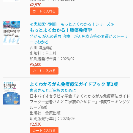
¥2,970
カートに入れる
≪実験医学別冊 もっとよくわかる！シリーズ≫
もっとよくわかる！腫瘍免疫学
発がん がんの進展 治療 がん免疫応答の変遷がストーリ
ーでわかる
西川 博嘉(編)
出版社：羊土社
印刷版発行年月：2023/02
¥5,500
カートに入れる
よくわかるがん免疫療法ガイドブック 第2版
患者さんとご家族のために
日本バイオセラピィ学会「よくわかるがん免疫療法ガイド
ブック—患者さんとご家族のために—」作成ワーキンググ
ループ(編)
出版社：金原出版
印刷版発行年月：2023/09
¥2,530
カートに入れる