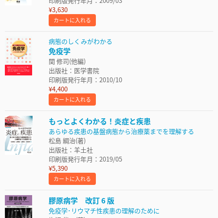
印刷版発行年月：2009/03
¥3,630
カートに入れる
病態のしくみがわかる
免疫学
関 修司(他編)
出版社：医学書院
印刷版発行年月：2010/10
¥4,400
カートに入れる
もっとよくわかる！炎症と疾患
あらゆる疾患の基盤病態から治療薬までを理解する
松島 綱治(著)
出版社：羊土社
印刷版発行年月：2019/05
¥5,390
カートに入れる
膠原病学 改訂 6 版
免疫学･リウマチ性疾患の理解のために