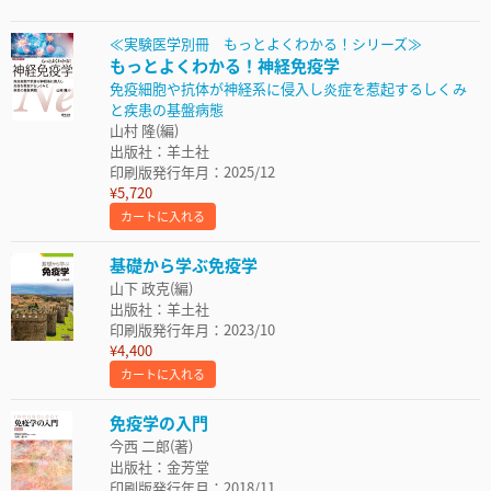
≪実験医学別冊 もっとよくわかる！シリーズ≫
もっとよくわかる！神経免疫学
免疫細胞や抗体が神経系に侵入し炎症を惹起するしくみ
と疾患の基盤病態
山村 隆(編)
出版社：羊土社
印刷版発行年月：2025/12
¥5,720
カートに入れる
基礎から学ぶ免疫学
山下 政克(編)
出版社：羊土社
印刷版発行年月：2023/10
¥4,400
カートに入れる
免疫学の入門
今西 二郎(著)
出版社：金芳堂
印刷版発行年月：2018/11