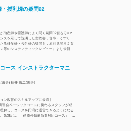
・授乳婦の疑問92
が助産師や看護師によく聞く疑問92個をQ＆A
ンスを示して説明した実際書．食事・くすり・
たる妊産婦・授乳婦の疑問を，原則見開き２頁
ン等のシステマティックレビューにより最新...
ックコース インストラクターマニ
編著) 橋井 康二(編著)
ョン教育のスキルアップに最適】
S公認講習会ベーシックコースに携わるスタッフが成
理解し、コースを円滑に運営できるようになる
。第3版は、「硬膜外鎮痛急変対応コース」「...