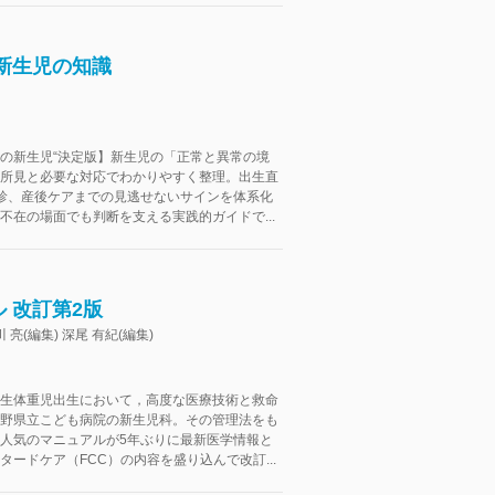
新生児の知識
の新生児“決定版】新生児の「正常と異常の境
所見と必要な対応でわかりやすく整理。出生直
診、産後ケアまでの見逃せないサインを体系化
不在の場面でも判断を支える実践的ガイドで...
 改訂第2版
川 亮(編集) 深尾 有紀(編集)
生体重児出生において，高度な医療技術と救命
野県立こども病院の新生児科。その管理法をも
人気のマニュアルが5年ぶりに最新医学情報と
タードケア（FCC）の内容を盛り込んで改訂...