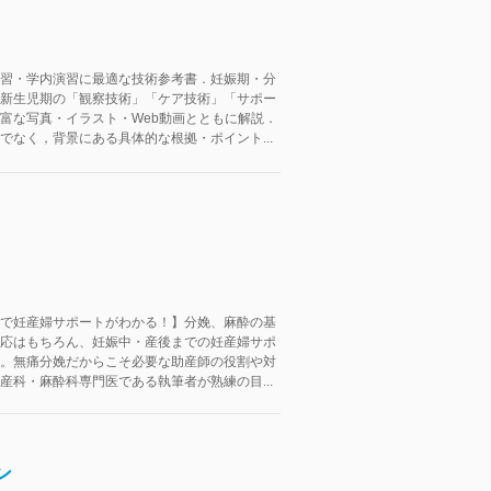
習・学内演習に最適な技術参考書．妊娠期・分
新生児期の「観察技術」「ケア技術」「サポー
富な写真・イラスト・Web動画とともに解説．
でなく，背景にある具体的な根拠・ポイント...
で妊産婦サポートがわかる！】分娩、麻酔の基
応はもちろん、妊娠中・産後までの妊産婦サポ
。無痛分娩だからこそ必要な助産師の役割や対
産科・麻酔科専門医である執筆者が熟練の目...
ン