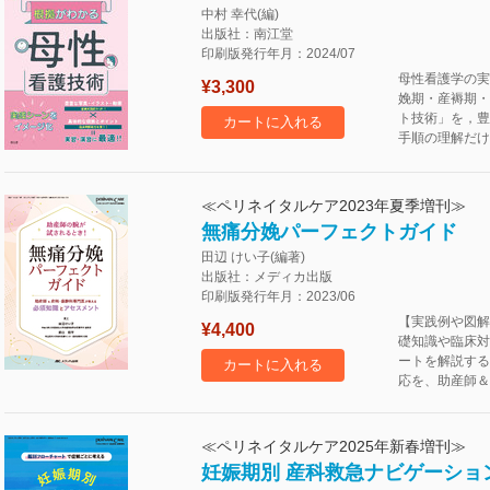
中村 幸代(編)
出版社：南江堂
印刷版発行年月：2024/07
母性看護学の実
¥3,300
娩期・産褥期・
ト技術」を，豊
カートに入れる
手順の理解だけ
≪ペリネイタルケア2023年夏季増刊≫
無痛分娩パーフェクトガイド
田辺 けい子(編著)
出版社：メディカ出版
印刷版発行年月：2023/06
【実践例や図解
¥4,400
礎知識や臨床対
ートを解説する
カートに入れる
応を、助産師＆
≪ペリネイタルケア2025年新春増刊≫
妊娠期別 産科救急ナビゲーショ