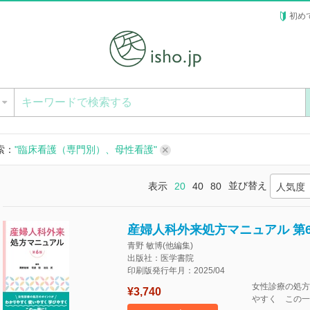
初め
ー
索：
"臨床看護（専門別）、母性看護"
並び替え
表示
20
40
80
人気度
産婦人科外来処方マニュアル 第
青野 敏博(他編集)
出版社：医学書院
印刷版発行年月：2025/04
女性診療の処方
¥3,740
やすく この一