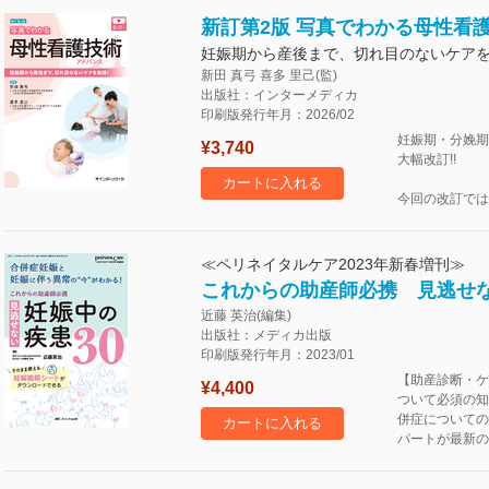
新訂第2版 写真でわかる母性看
妊娠期から産後まで、切れ目のないケア
新田 真弓 喜多 里己(監)
出版社：インターメディカ
印刷版発行年月：2026/02
妊娠期・分娩期
¥3,740
大幅改訂!!
カートに入れる
今回の改訂では
≪ペリネイタルケア2023年新春増刊≫
これからの助産師必携 見逃せな
近藤 英治(編集)
出版社：メディカ出版
印刷版発行年月：2023/01
【助産診断・ケ
¥4,400
ついて必須の知
併症についての
カートに入れる
パートが最新の