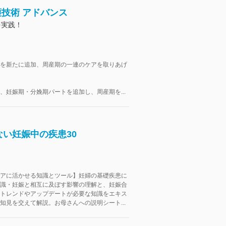
護技術 アドバンス
を実践！
を新たに追加、周産期の一連のケアを取りあげ
、妊娠期・分娩期パートを追加し、周産期を...
い妊娠中の疾患30
アに活かせる知識とツール】妊婦の基礎疾患に
識・妊娠と相互に及ぼす影響の理解と、妊娠合
トレンドやアップデートが必要な知識をエキス
知見を交えて解説。お母さんへの説明シート...