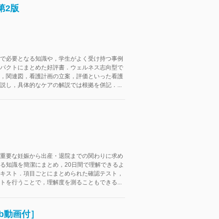
第2版
で必要となる知識や，学生がよく受け持つ事例
パクトにまとめた好評書．ウェルネス志向型で
，関連図，看護計画の立案，評価といった看護
説し，具体的なケアの解説では根拠を併記．...
重要な妊娠から出産・退院までの関わりに求め
る知識を簡潔にまとめ，20日間で理解できるよ
キスト．項目ごとにまとめられた確認テスト，
トを行うことで，理解度を測ることもできる...
b動画付］