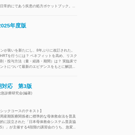
日常的にであう疾患の処方ポケットブック。...
025年度版
インが装いを新たにし、8年ぶりに改訂された。
HRTを行うには？ ベネフィットを高め、リスク
剤・投与方法（量・経路・期間）は？ 実臨床で
ントについて最新のエビデンスをもとに解説...
期対応 第3版
急診療研究会(編著)
シックコースのテキスト】
周産期医療関係者に標準的な母体救命法を普及
的に設立された「日本母体救命システム普及協
ELS）」が主催する4段階の講習会のうち、急変...