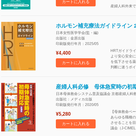
カートに入れる
産婦人科外来で
ホルモン補充療法ガイドライン 2
日本女性医学学会(監・編)
出版社：金原出版
印刷版発行年月：2025/05
HRTガイドラ
¥4,400
より安心安全に
を低下させる薬
カートに入れる
判断に迷うポイ
産婦人科必修 母体急変時の初
日本母体救命システム普及協議会 京都産婦人科救
出版社：メディカ出版
印刷版発行年月：2020/05
【母体救命ベー
¥5,280
あらゆる職種の
させることを目
カートに入れる
議会（J-CIM