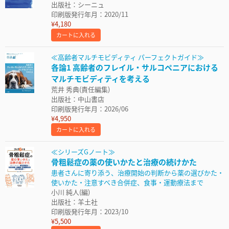
出版社：シーニュ
印刷版発行年月：2020/11
¥4,180
カートに入れる
≪高齢者マルチモビディティ パーフェクトガイド≫
各論1 高齢者のフレイル・サルコペニアにおける
マルチモビディティを考える
荒井 秀典(責任編集)
出版社：中山書店
印刷版発行年月：2026/06
¥4,950
カートに入れる
≪シリーズGノート≫
骨粗鬆症の薬の使いかたと治療の続けかた
患者さんに寄り添う、治療開始の判断から薬の選びかた・
使いかた・注意すべき合併症、食事・運動療法まで
小川 純人(編)
出版社：羊土社
印刷版発行年月：2023/10
¥5,500