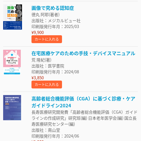
画像で究める認知症
德丸 阿耶(著者)
出版社：メジカルビュー社
印刷版発行年月：2025/03
¥9,900
カートに入れる
在宅医療ケアのための手技・デバイスマニュアル
荒 隆紀(著)
出版社：医学書院
印刷版発行年月：2024/08
¥3,850
カートに入れる
高齢者総合機能評価（CGA）に基づく診療・ケア
ガイドライン2024
長寿医療研究開発費「高齢者総合機能評価（CGA）ガイド
ラインの作成研究」研究班(編) 日本老年医学会(編) 国立長
寿医療研究センター(編)
出版社：南山堂
印刷版発行年月：2024/06