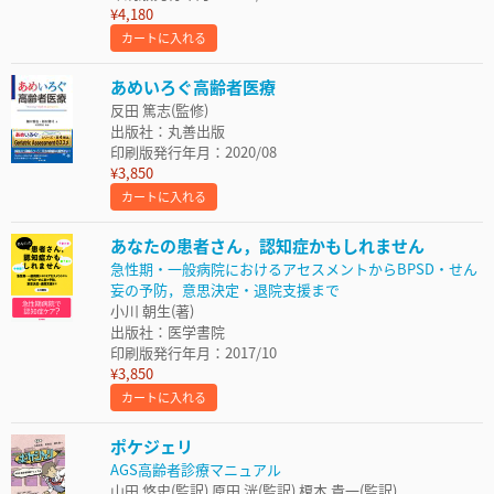
¥4,180
カートに入れる
あめいろぐ高齢者医療
反田 篤志(監修)
出版社：丸善出版
印刷版発行年月：2020/08
¥3,850
カートに入れる
あなたの患者さん，認知症かもしれません
急性期・一般病院におけるアセスメントからBPSD・せん
妄の予防，意思決定・退院支援まで
小川 朝生(著)
出版社：医学書院
印刷版発行年月：2017/10
¥3,850
カートに入れる
ポケジェリ
AGS高齢者診療マニュアル
山田 悠史(監訳) 原田 洸(監訳) 榎本 貴一(監訳)