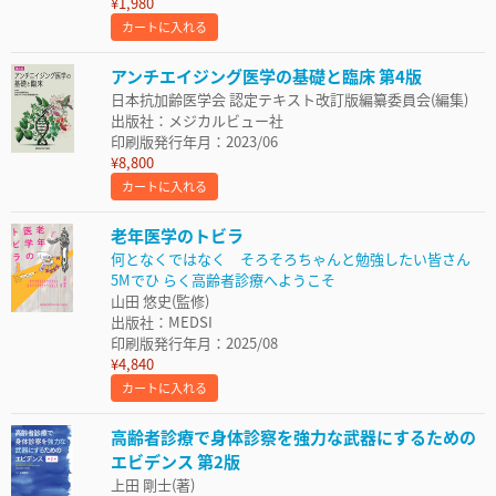
¥1,980
カートに入れる
アンチエイジング医学の基礎と臨床 第4版
日本抗加齢医学会 認定テキスト改訂版編纂委員会(編集)
出版社：メジカルビュー社
印刷版発行年月：2023/06
¥8,800
カートに入れる
老年医学のトビラ
何となくではなく そろそろちゃんと勉強したい皆さん
5Mでひ らく高齢者診療へようこそ
山田 悠史(監修)
出版社：MEDSI
印刷版発行年月：2025/08
¥4,840
カートに入れる
高齢者診療で身体診察を強力な武器にするための
エビデンス 第2版
上田 剛士(著)