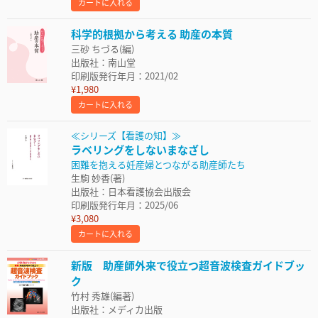
カートに入れる
科学的根拠から考える 助産の本質
三砂 ちづる(編)
出版社：南山堂
印刷版発行年月：2021/02
¥1,980
カートに入れる
≪シリーズ【看護の知】≫
ラベリングをしないまなざし
困難を抱える妊産婦とつながる助産師たち
生駒 妙香(著)
出版社：日本看護協会出版会
印刷版発行年月：2025/06
¥3,080
カートに入れる
新版 助産師外来で役立つ超音波検査ガイドブッ
ク
竹村 秀雄(編著)
出版社：メディカ出版