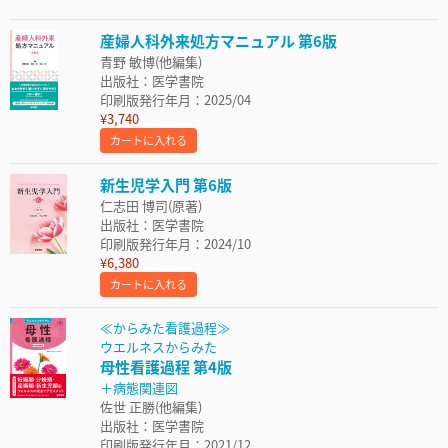
産婦人科外来処方マニュアル 第6版
青野 敏博(他編集)
出版社：医学書院
印刷版発行年月：2025/04
¥3,740
カートに入れる
新生児学入門 第6版
仁志田 博司(原著)
出版社：医学書院
印刷版発行年月：2024/10
¥6,380
カートに入れる
≪からみた看護過程≫
ウエルネスからみた
母性看護過程 第4版
＋病態関連図
佐世 正勝(他編集)
出版社：医学書院
印刷版発行年月：2021/12