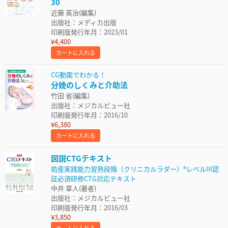
30
近藤 英治(編集)
出版社：メディカ出版
印刷版発行年月：2023/01
¥4,400
カートに入れる
CG動画でわかる！
分娩のしくみと介助法
竹田 省(編集)
出版社：メジカルビュー社
印刷版発行年月：2016/10
¥6,380
カートに入れる
図説CTGテキスト
助産実践能力習熟段階（クリニカルラダー）®レベルIII認
証必須研修CTG対応テキスト
中井 章人(著者)
出版社：メジカルビュー社
印刷版発行年月：2016/03
¥3,850