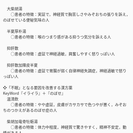
大柴胡湯
○患者の特徴：実証で，神経質で胸苦しさやみぞおちの張りを訴え，
のぼせている便秘気味の人
半夏厚朴湯
○患者の特徴：喉のつまり感がある抑うつ気分を訴える人
抑肝散
○患者の特徴：虚証で神経過敏，興奮しやすく怒りっぽい人
抑肝散加陳皮半夏
○患者の特徴：虚証で胃腸が弱く自律神経失調症，神経過敏で怒り
っぽい人
❖「不眠」となる要因を改善する漢方薬
KeyWord『イライラ』＋『のぼせ』
温清飲
○患者の特徴：やや虚証，皮膚がカサカサで色つやが悪く，みぞお
ちのつかえがあるのぼせ症の人
柴胡加竜骨牡蛎湯
○患者の特徴：体力中程度，神経質で驚きやすく，精神不安定，動
悸がある人