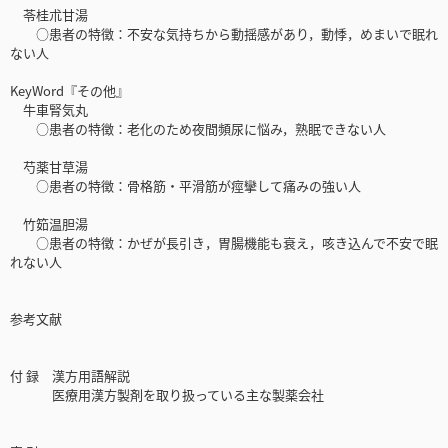
苓桂朮甘湯
○患者の特徴：不安な気持ちから動揺感があり，動悸，めまいで眠れ
ない人
KeyWord『その他』
牛車腎気丸
○患者の特徴：老化のため夜間頻尿に悩み，熟眠できない人
芍薬甘草湯
○患者の特徴：骨格筋・平滑筋が痙攣して痛みの強い人
竹筎温胆湯
○患者の特徴：かぜが長引き，胃腸機能も衰え，咳き込んで不安で眠
れない人
参考文献
付 録 漢方用語解説
医療用漢方製剤を取り扱っている主な製薬会社