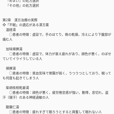
『めまい』の処方選択
『その他』の処方選択
第2章 漢方治療の実際
❖「不眠」の適応がある漢方薬
温経湯
○患者の特徴：虚証で，手のほてり，唇の乾燥，冷えにより下腹部が
痛む人
加味帰脾湯
○患者の特徴：虚証で，体力が衰え疲れがあり，顔色が悪く，のぼせ
ていてイライラしている人
帰脾湯
○患者の特徴：貧血気味で胃腸が弱く，うつうつとしており，眠って
も何度も起きてしまう人
柴胡桂枝乾姜湯
○患者の特徴：顔色が悪く，疲労倦怠感が強い，動悸，息切れ，盗
汗（寝汗）のある神経過敏の人
酸棗仁湯
○患者の特徴：疲れすぎて眠ろうとすると興奮して眠れない人