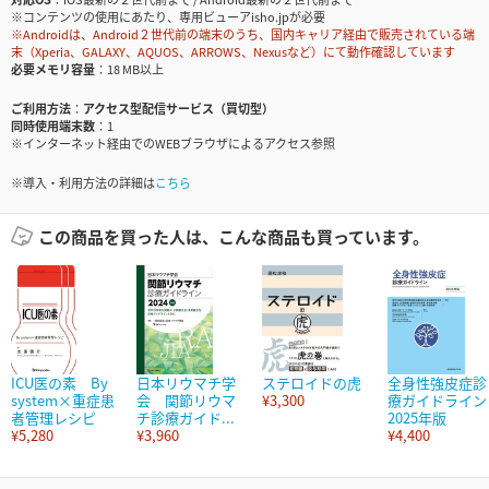
※コンテンツの使用にあたり、専用ビューアisho.jpが必要
※Androidは、Android２世代前の端末のうち、国内キャリア経由で販売されている端
末（Xperia、GALAXY、AQUOS、ARROWS、Nexusなど）にて動作確認しています
必要メモリ容量
18 MB以上
ご利用方法
アクセス型配信サービス（買切型）
同時使用端末数
1
※インターネット経由でのWEBブラウザによるアクセス参照
※導入・利用方法の詳細は
こちら
この商品を買った人は、こんな商品も買っています。
ICU医の素 By
日本リウマチ学
ステロイドの虎
全身性強皮症診
system×重症患
会 関節リウマ
¥3,300
療ガイドライン
者管理レシピ
チ診療ガイド...
2025年版
¥5,280
¥3,960
¥4,400