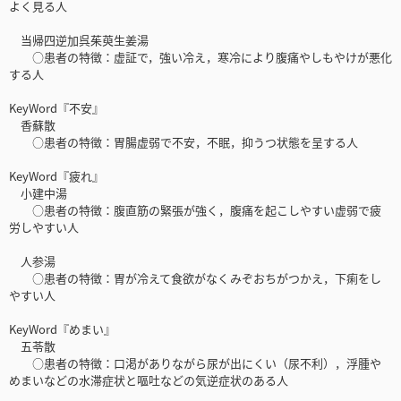
よく見る人
当帰四逆加呉茱萸生姜湯
○患者の特徴：虚証で，強い冷え，寒冷により腹痛やしもやけが悪化
する人
KeyWord『不安』
香蘇散
○患者の特徴：胃腸虚弱で不安，不眠，抑うつ状態を呈する人
KeyWord『疲れ』
小建中湯
○患者の特徴：腹直筋の緊張が強く，腹痛を起こしやすい虚弱で疲
労しやすい人
人参湯
○患者の特徴：胃が冷えて食欲がなくみぞおちがつかえ，下痢をし
やすい人
KeyWord『めまい』
五苓散
○患者の特徴：口渇がありながら尿が出にくい（尿不利），浮腫や
めまいなどの水滞症状と嘔吐などの気逆症状のある人