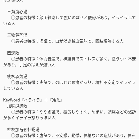
三黄瀉心湯
○患者の特徴：顔面紅潮して強いのぼせと便秘があり，イライラして
いる人
三物黄芩湯
○患者の特徴：虚証で，口が渇き貧血気味で，四肢煩熱する人
四逆散
○患者の特徴：体力普通で，神経質でストレスが多く，憂うつ・不安
があり，手足の冷えが強い人
桃核承気湯
○患者の特徴：実証で，のぼせと頭痛があり，精神不安定でイライラ
している人
KeyWord『イライラ』＋『冷え』
加味逍遙散
○患者の特徴：やや虚証で，疲労しやすく，めまい，頭痛などの愁訴
が多くイライラ怒りっぽい人
桂枝加竜骨牡蛎湯
○患者の特徴：虚証で，不安感，動悸，夢精などの症状があり，夢を