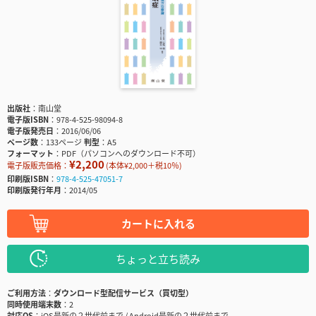
出版社
南山堂
電子版ISBN
978-4-525-98094-8
電子版発売日
2016/06/06
ページ数
133ページ
判型
A5
フォーマット
PDF（パソコンへのダウンロード不可）
¥2,200
電子版販売価格：
(本体¥2,000＋税10％)
印刷版ISBN
978-4-525-47051-7
印刷版発行年月
2014/05
カートに入れる
ちょっと立ち読み
ご利用方法
ダウンロード型配信サービス（買切型）
同時使用端末数
2
対応OS
iOS最新の２世代前まで / Android最新の２世代前まで