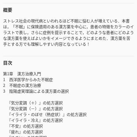
概要
ストレス社会の現代病といわれるほど不眠に悩む人が増えている．本書
は，「不眠」に保険適用のある漢方薬を中心に，患者の特徴をカラーのイ
ラストで表し，さらに症例を提示することで，どのような患者にどのよう
な漢方薬を使えばよいかをイメージできるようにまとめた．漢方薬を苦
手とする方でも理解しやすい内容となっている！
目次
第1章 漢方治療入門
1 西洋医学からみた不眠症
2 不眠症の漢方治療
3 陰陽虚実理論による漢方薬の選択
『気分変調（＋）』の処方選択
『気分変調（－）』の処方選択
『イライラ・のぼせ（熱症状）』の処方選択
『イライラ・冷え』の処方選択
『不安』の処方選択
『疲れ』の処方選択