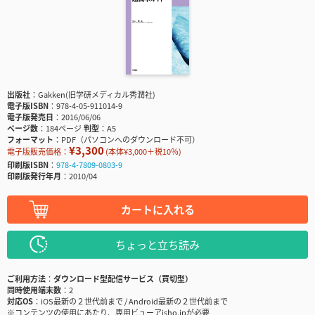
出版社
Gakken(旧学研メディカル秀潤社)
電子版ISBN
978-4-05-911014-9
電子版発売日
2016/06/06
ページ数
184ページ
判型
A5
フォーマット
PDF（パソコンへのダウンロード不可）
¥3,300
電子版販売価格：
(本体¥3,000＋税10％)
印刷版ISBN
978-4-7809-0803-9
印刷版発行年月
2010/04
カートに入れる
ちょっと立ち読み
ご利用方法
ダウンロード型配信サービス（買切型）
同時使用端末数
2
対応OS
iOS最新の２世代前まで / Android最新の２世代前まで
※コンテンツの使用にあたり、専用ビューアisho.jpが必要