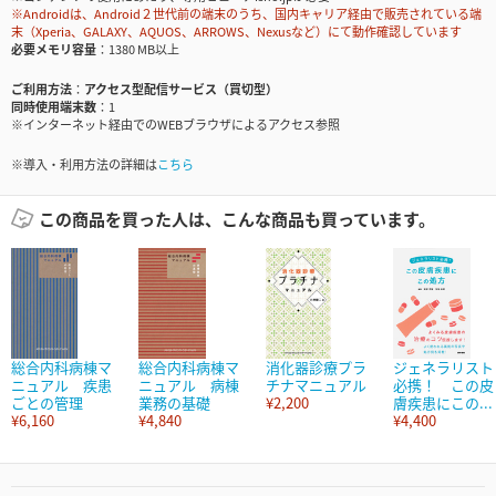
※Androidは、Android２世代前の端末のうち、国内キャリア経由で販売されている端
末（Xperia、GALAXY、AQUOS、ARROWS、Nexusなど）にて動作確認しています
必要メモリ容量
1380 MB以上
ご利用方法
アクセス型配信サービス（買切型）
同時使用端末数
1
※インターネット経由でのWEBブラウザによるアクセス参照
※導入・利用方法の詳細は
こちら
この商品を買った人は、こんな商品も買っています。
総合内科病棟マ
総合内科病棟マ
消化器診療プラ
ジェネラリスト
ニュアル 疾患
ニュアル 病棟
チナマニュアル
必携！ この皮
ごとの管理
業務の基礎
¥2,200
膚疾患にこの...
¥6,160
¥4,840
¥4,400