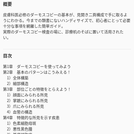
概要
皮膚科医必修のダーモスコピーの基本が、見開き二頁構成で手に取るよ
うにわかる。今までの類書にないハンディサイズで、初心者にとって必要
十分な事項を網羅した簡単ガイド。
実際のダーモスコピー検査の場に、診療机のそばに置いて活用された
い。
目次
第1章 ダーモスコピーを使ってみよう
第2章 基本のパターンはこうみえる！
1）全体構築
2）細部構造
第3章 部位ごとの特徴をとらえよう！
1）顔面にみられる所見
2）掌蹠にみられる所見
3）爪にみられる所見
4）血管の構造
第4章 特徴的な所見を示す疾患
1）色素細胞母斑
2）悪性黒色腫