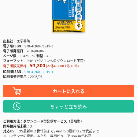
出版社
医学書院
電子版ISBN
978-4-260-71919-3
電子版発売日
2016/06/06
ページ数
184ページ
判型
A5
フォーマット
PDF（パソコンへのダウンロード不可）
¥3,300
電子版販売価格：
(本体¥3,000＋税10％)
印刷版ISBN
978-4-260-11919-1
印刷版発行年月
2003/06
カートに入れる
ちょっと立ち読み
ご利用方法
ダウンロード型配信サービス（買切型）
同時使用端末数
3
対応OS
iOS最新の２世代前まで / Android最新の２世代前まで
※コンテンツの使用にあたり、専用ビューアisho.jpが必要