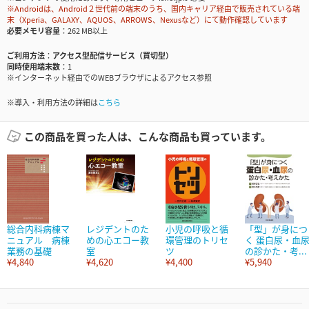
※Androidは、Android２世代前の端末のうち、国内キャリア経由で販売されている端
末（Xperia、GALAXY、AQUOS、ARROWS、Nexusなど）にて動作確認しています
必要メモリ容量
262 MB以上
ご利用方法
アクセス型配信サービス（買切型）
同時使用端末数
1
※インターネット経由でのWEBブラウザによるアクセス参照
※導入・利用方法の詳細は
こちら
この商品を買った人は、こんな商品も買っています。
総合内科病棟マ
レジデントのた
小児の呼吸と循
「型」が身につ
ニュアル 病棟
めの心エコー教
環管理のトリセ
く 蛋白尿・血
業務の基礎
室
ツ
の診かた・考...
¥4,840
¥4,620
¥4,400
¥5,940