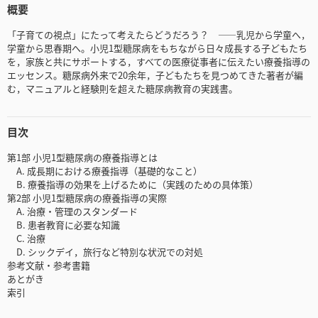
概要
「子育ての視点」にたって考えたらどうだろう？ ――乳児から学童へ，
学童から思春期へ。小児1型糖尿病をもちながら日々成長する子どもたち
を，家族と共にサポートする，すべての医療従事者に伝えたい療養指導の
エッセンス。糖尿病外来で20余年，子どもたちを見つめてきた著者が編
む，マニュアルと経験則を超えた糖尿病教育の実践書。
目次
第1部 小児1型糖尿病の療養指導とは
A. 成長期における療養指導（基礎的なこと）
B. 療養指導の効果を上げるために（実践のための具体策）
第2部 小児1型糖尿病の療養指導の実際
A. 治療・管理のスタンダード
B. 患者教育に必要な知識
C. 治療
D. シックデイ，旅行など特別な状況での対処
参考文献・参考書籍
あとがき
索引