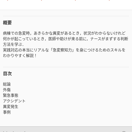
概要
病棟での急変時，あきらかな異変があるとき，状況がわからないけれど
何かが起こっているとき，医師や助けが来る前に，ナースがまずする判断
方法を学ぶ．
実践対応の本当にリアルな「急変察知力」を身につけるためのスキルを
わかりやすく解説！
目次
総論
外傷
緊急事態
アクシデント
異変発生
事例