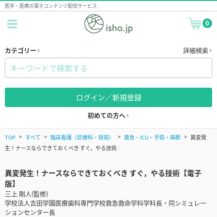
医学・医療の電子コンテンツ配信サービス
0
カテゴリー
詳細検索
ログイン／新規登録
初めての方へ
TOP
すべて
臨床看護（診療科・技術）
救急・ICU・手術・麻酔
異変発
生！ナースならできておくべき すぐ，やる技術
異変発生！ナースならできておくべき すぐ，やる技術【電子
版】
三上 剛人(監修)
学校法人吉田学園医療歯科専門学校救急救命学科学科長・同シミュレー
ションセンター長