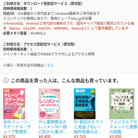
ご利用方法
ダウンロード型配信サービス（買切型）
同時使用端末数
2
対応OS
iOS最新の２世代前まで / Android最新の２世代前まで
※コンテンツの使用にあたり、専用ビューアisho.jpが必要
※Androidは、Android２世代前の端末のうち、国内キャリア経由で販売されている端
末（Xperia、GALAXY、AQUOS、ARROWS、Nexusなど）にて動作確認しています
必要メモリ容量
36 MB以上
ご利用方法
アクセス型配信サービス（買切型）
同時使用端末数
1
※インターネット経由でのWEBブラウザによるアクセス参照
※導入・利用方法の詳細は
こちら
この商品を買った人は、こんな商品も買っています。
全科 ドレーン・
がん薬物療法の
Dr.菊田のキラリ
フィジカルアセ
カテーテル・チ
レジメン56＋経
と見逃さない！
スメントと画像
ューブ管理完...
口抗がん薬14...
脳外術後の正...
の図鑑
¥2,970
¥4,400
¥3,520
¥3,850