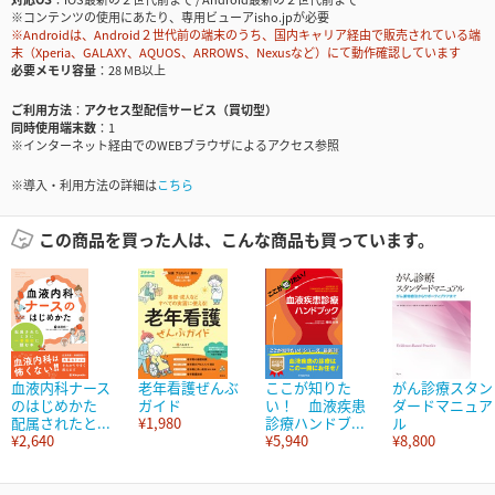
※コンテンツの使用にあたり、専用ビューアisho.jpが必要
※Androidは、Android２世代前の端末のうち、国内キャリア経由で販売されている端
末（Xperia、GALAXY、AQUOS、ARROWS、Nexusなど）にて動作確認しています
必要メモリ容量
28 MB以上
ご利用方法
アクセス型配信サービス（買切型）
同時使用端末数
1
※インターネット経由でのWEBブラウザによるアクセス参照
※導入・利用方法の詳細は
こちら
この商品を買った人は、こんな商品も買っています。
血液内科ナース
老年看護ぜんぶ
ここが知りた
がん診療スタン
のはじめかた
ガイド
い！ 血液疾患
ダードマニュア
配属されたと...
¥1,980
診療ハンドブ...
ル
¥2,640
¥5,940
¥8,800