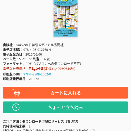
出版社
Gakken(旧学研メディカル秀潤社)
電子版ISBN
978-4-05-912760-4
電子版発売日
2016/06/06
ページ数
53ページ
判型
B7変
フォーマット
PDF（パソコンへのダウンロード不可）
¥1,540
電子版販売価格：
(本体¥1,400＋税10％)
印刷版ISBN
978-4-7809-1052-0
印刷版発行年月
2011/09
カートに入れる
ちょっと立ち読み
ご利用方法
ダウンロード型配信サービス（買切型）
同時使用端末数
2
対応OS
iOS最新の２世代前まで / Android最新の２世代前まで