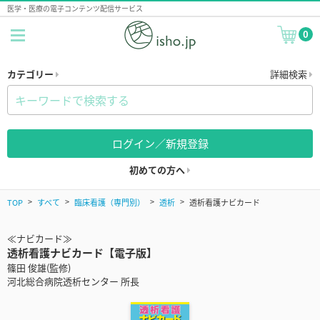
医学・医療の電子コンテンツ配信サービス
0
カテゴリー
詳細検索
ログイン／新規登録
初めての方へ
TOP
すべて
臨床看護（専門別）
透析
透析看護ナビカード
≪ナビカード≫
透析看護ナビカード【電子版】
篠田 俊雄(監修)
河北総合病院透析センター 所長