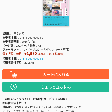
出版社
医学書院
電子版ISBN
978-4-260-62098-7
電子版発売日
2016/07/18
ページ数
272ページ
判型
A5
フォーマット
PDF（パソコンへのダウンロード不可）
¥1,980
電子版販売価格：
(本体¥1,800＋税10％)
印刷版ISBN
978-4-260-02098-5
印刷版発行年月
2015/03
カートに入れる
ちょっと立ち読み
ご利用方法
ダウンロード型配信サービス（買切型）
同時使用端末数
3
対応OS
iOS最新の２世代前まで / Android最新の２世代前まで
※コンテンツの使用にあたり、専用ビューアisho.jpが必要