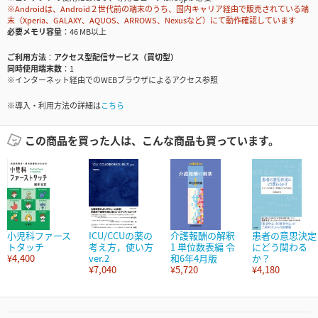
※Androidは、Android２世代前の端末のうち、国内キャリア経由で販売されている端
末（Xperia、GALAXY、AQUOS、ARROWS、Nexusなど）にて動作確認しています
必要メモリ容量
46 MB以上
ご利用方法
アクセス型配信サービス（買切型）
同時使用端末数
1
※インターネット経由でのWEBブラウザによるアクセス参照
※導入・利用方法の詳細は
こちら
この商品を買った人は、こんな商品も買っています。
小児科ファース
ICU/CCUの薬の
介護報酬の解釈
患者の意思決定
トタッチ
考え方，使い方
1 単位数表編 令
にどう関わる
¥4,400
ver.2
和6年4月版
か？
¥7,040
¥5,720
¥4,180