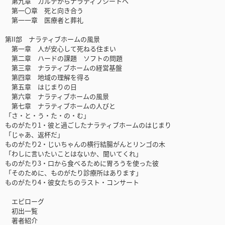
第九章 カルテからナラティブシートへ
第一〇章 死と向き合う
第一一章 医療者と葬礼
第II部 ナラティブホームの風景
第一章 人が安心して死ねる住まい
第二章 ハードの課題 ソフトの問題
第三章 ナラティブホームの経営基盤
第四章 地域の理解を得る
第五章 はじまりの日
第六章 ナラティブホームの風景
第七章 ナラティブホームの人びと
「さ・と・う・た・の・む」
ものがたり1・彼と過ごしたナラティブホームのはじまり
「じゃあ、返杯だ」
ものがたり2・じいちゃんの横行結腸がんとリンゴの木
「わしに言いたいことはないか、聞いてくれ」
ものがたり3・口から食べるために胃ろうを使った彼
「そのために、ものがたり診療所はあります」
ものがたり4・彼女たちのラスト・コンサート
エピローグ
初出一覧
著者紹介