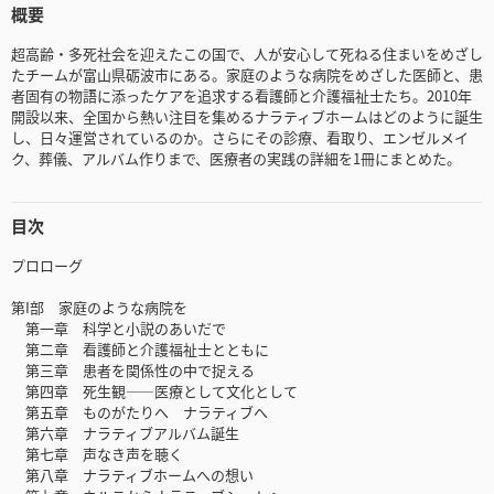
概要
超高齢・多死社会を迎えたこの国で、人が安心して死ねる住まいをめざし
たチームが富山県砺波市にある。家庭のような病院をめざした医師と、患
者固有の物語に添ったケアを追求する看護師と介護福祉士たち。2010年
開設以来、全国から熱い注目を集めるナラティブホームはどのように誕生
し、日々運営されているのか。さらにその診療、看取り、エンゼルメイ
ク、葬儀、アルバム作りまで、医療者の実践の詳細を1冊にまとめた。
目次
プロローグ
第I部 家庭のような病院を
第一章 科学と小説のあいだで
第二章 看護師と介護福祉士とともに
第三章 患者を関係性の中で捉える
第四章 死生観――医療として文化として
第五章 ものがたりへ ナラティブへ
第六章 ナラティブアルバム誕生
第七章 声なき声を聴く
第八章 ナラティブホームへの想い