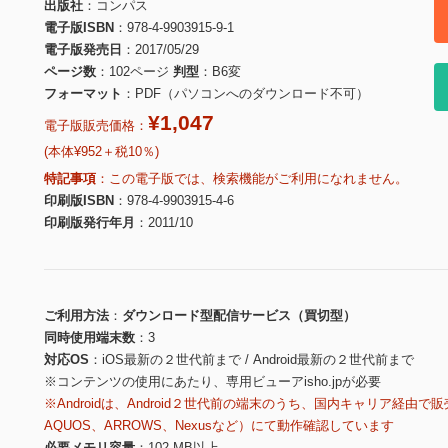
出版社
コンパス
電子版ISBN
978-4-9903915-9-1
電子版発売日
2017/05/29
ページ数
102ページ
判型
B6変
フォーマット
PDF（パソコンへのダウンロード不可）
¥1,047
電子版販売価格：
(本体¥952＋税10％)
特記事項
この電子版では、検索機能がご利用になれません。
印刷版ISBN
978-4-9903915-4-6
印刷版発行年月
2011/10
ご利用方法
ダウンロード型配信サービス（買切型）
同時使用端末数
3
対応OS
iOS最新の２世代前まで / Android最新の２世代前まで
※コンテンツの使用にあたり、専用ビューアisho.jpが必要
※Androidは、Android２世代前の端末のうち、国内キャリア経由で販
AQUOS、ARROWS、Nexusなど）にて動作確認しています
必要メモリ容量
102 MB以上