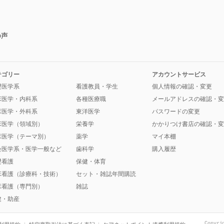
？
の声
テゴリー
アカウントサービス
礎医学系
看護教員・学生
個人情報の確認・変更
床医学・内科系
各種医療職
メールアドレスの確認・変
床医学・外科系
東洋医学
パスワードの変更
床医学（領域別）
栄養学
かかりつけ書店の確認・変
床医学（テーマ別）
薬学
マイ本棚
会医学系・医学一般など
歯科学
購入履歴
礎看護
保健・体育
床看護（診療科・技術）
セット・雑誌年間購読
床看護（専門別）
雑誌
健・助産
Copyri