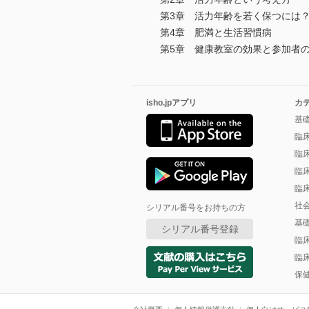
第3章 活力年齢を若く保つには
第4章 肥満と生活習慣病
第5章 健康教室の効果と参加者
isho.jpアプリ
カ
基
臨
臨
臨
臨
社
シリアル番号をお持ちの方
基
シリアル番号登録
臨
臨
保