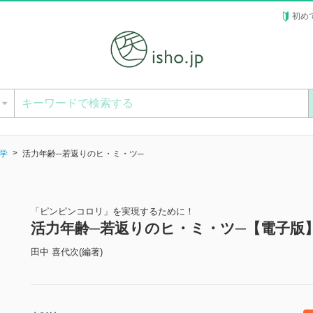
初め
ー
学
活力年齢─若返りのヒ・ミ・ツ─
「ピンピンコロリ」を実現するために！
活力年齢─若返りのヒ・ミ・ツ─【電子版
田中 喜代次(編著)