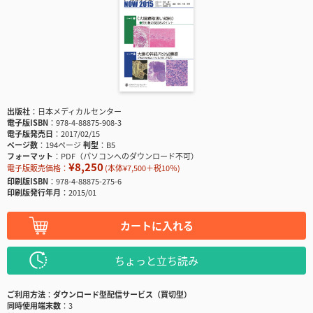
出版社
日本メディカルセンター
電子版ISBN
978-4-88875-908-3
電子版発売日
2017/02/15
ページ数
194ページ
判型
B5
フォーマット
PDF（パソコンへのダウンロード不可）
¥8,250
電子版販売価格：
(本体¥7,500＋税10％)
印刷版ISBN
978-4-88875-275-6
印刷版発行年月
2015/01
カートに入れる
ちょっと立ち読み
ご利用方法
ダウンロード型配信サービス（買切型）
同時使用端末数
3