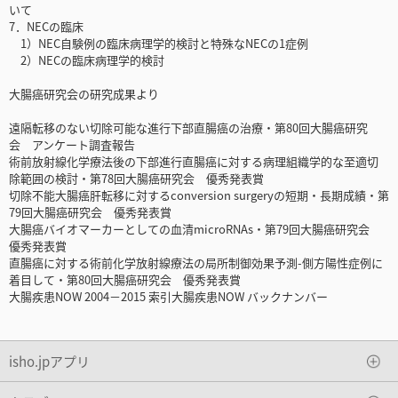
いて
7．NECの臨床
1）NEC自験例の臨床病理学的検討と特殊なNECの1症例
2）NECの臨床病理学的検討
大腸癌研究会の研究成果より
遠隔転移のない切除可能な進行下部直腸癌の治療・第80回大腸癌研究
会 アンケート調査報告
術前放射線化学療法後の下部進行直腸癌に対する病理組織学的な至適切
除範囲の検討・第78回大腸癌研究会 優秀発表賞
切除不能大腸癌肝転移に対するconversion surgeryの短期・長期成績・第
79回大腸癌研究会 優秀発表賞
大腸癌バイオマーカーとしての血清microRNAs・第79回大腸癌研究会
優秀発表賞
直腸癌に対する術前化学放射線療法の局所制御効果予測-側方陽性症例に
着目して・第80回大腸癌研究会 優秀発表賞
大腸疾患NOW 2004－2015 索引大腸疾患NOW バックナンバー
isho.jpアプリ