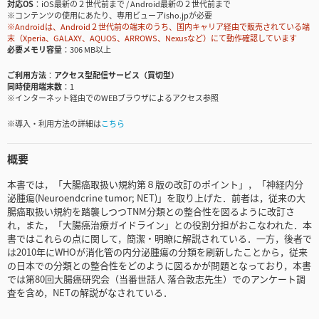
対応OS
iOS最新の２世代前まで / Android最新の２世代前まで
※コンテンツの使用にあたり、専用ビューアisho.jpが必要
※Androidは、Android２世代前の端末のうち、国内キャリア経由で販売されている端
末（Xperia、GALAXY、AQUOS、ARROWS、Nexusなど）にて動作確認しています
必要メモリ容量
306 MB以上
ご利用方法
アクセス型配信サービス（買切型）
同時使用端末数
1
※インターネット経由でのWEBブラウザによるアクセス参照
※導入・利用方法の詳細は
こちら
概要
本書では，「大腸癌取扱い規約第８版の改訂のポイント」，「神経内分
泌腫瘍(Neuroendcrine tumor; NET)」を取り上げた．前者は，従来の大
腸癌取扱い規約を踏襲しつつTNM分類との整合性を図るように改訂さ
れ，また，「大腸癌治療ガイドライン」との役割分担がおこなわれた．本
書ではこれらの点に関して，簡潔・明瞭に解説されている．一方，後者で
は2010年にWHOが消化管の内分泌腫瘍の分類を刷新したことから，従来
の日本での分類との整合性をどのように図るかが問題となっており，本書
では第80回大腸癌研究会（当番世話人 落合敦志先生）でのアンケート調
査を含め，NETの解説がなされている．