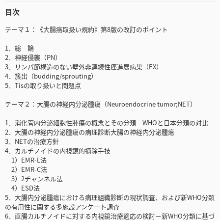
目次
テーマ１：《大腸癌取扱い規約》第8版の改訂のポイント
1．総 論
2．神経侵襲（PN）
3．リンパ節構造のない壁外非連続性癌進展病巣（EX）
4．簇出（budding/sprouting）
5．Tisの取り扱いと問題点
テーマ２：大腸の神経内分泌腫瘍（Neuroendocrine tumor;NET）
1．消化管内分泌細胞性腫瘍の概念とその分類－WHOと日本分類の対比
2．大腸の神経内分泌腫瘍の病理診断大腸の神経内分泌腫瘍
3．NETの治療方針
4．カルチノイドの内視鏡的摘除手技
1）EMR-L法
2）EMR-C法
3）2チャンネル法
4）ESD法
5．大腸内分泌腫瘍における病理組織診断の現状調査、および新WHO分類
の有用性に関する多施設アンケート調査
6．直腸カルチノイドに対する内視鏡治療適応の検討－新WHO分類に基づ