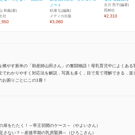
ノート
古川 亮子(編著)
照林社
山 和義(著)
杉浦 弘(編集)
¥2,310
土社
メディカ出版
,950
¥3,080
を燃やす新米の「助産師山田さん」の奮闘物語！母乳育児中によくある乳
文でわかりやすく対応法を解説．写真も多く，目で見て理解できる．楽
のお困りごとにこの1冊！
外来の扉をたたく！～帝王切開のケース～（やよいさん）
す？足さない？～産後早期の乳房緊満～（ひろこさん）