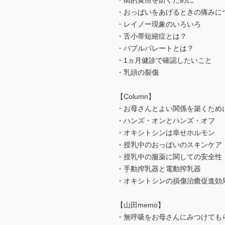
・病的黄疸を防ぐために
・おっぱいをあげるときの痛みに
・レイノー現象のいろいろ
・舌小帯短縮症とは？
・バブルパレートとは？
・1ヵ月健診で確認したいこと
・乳頭の裂傷
【Column】
・お母さんとよい関係を築くため
・ハンズ・オンとハンズ・オフ
・オキシトシンは幸せホルモン
・授乳中のおっぱいのスキンケア
・授乳中の服薬に関しての安全性
・手動搾乳器と電動搾乳器
・オキシトシンの損傷治癒促進効
【山田memo】
・無呼吸をお母さんにみつけても