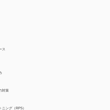
ース
め
の対策
ニング（RPS）