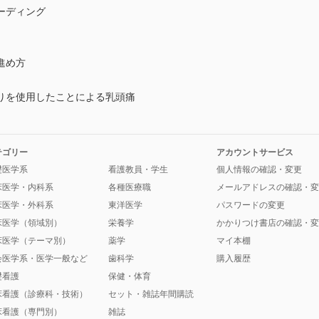
ーディング
進め方
りを使用したことによる乳頭痛
テゴリー
アカウントサービス
礎医学系
看護教員・学生
個人情報の確認・変更
床医学・内科系
各種医療職
メールアドレスの確認・変
床医学・外科系
東洋医学
パスワードの変更
床医学（領域別）
栄養学
かかりつけ書店の確認・変
床医学（テーマ別）
薬学
マイ本棚
会医学系・医学一般など
歯科学
購入履歴
礎看護
保健・体育
床看護（診療科・技術）
セット・雑誌年間購読
床看護（専門別）
雑誌