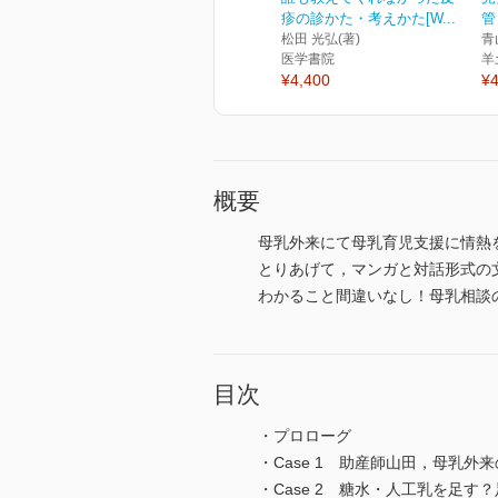
疹の診かた・考えかた[W...
管
松田 光弘(著)
青
医学書院
羊
¥4,400
¥4
概要
母乳外来にて母乳育児支援に情熱
とりあげて，マンガと対話形式の
わかること間違いなし！母乳相談
目次
・プロローグ
・Case 1 助産師山田，母乳
・Case 2 糖水・人工乳を足