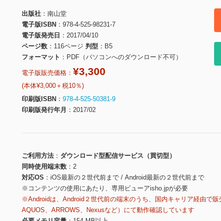
出版社
南山堂
電子版ISBN
978-4-525-98231-7
電子版発売日
2017/04/10
ページ数
116ページ
判型
B5
フォーマット
PDF（パソコンへのダウンロード不可）
¥3,300
電子版販売価格：
(本体¥3,000＋税10％)
印刷版ISBN
978-4-525-50381-9
印刷版発行年月
2017/02
ご利用方法
ダウンロード型配信サービス（買切型）
同時使用端末数
2
対応OS
iOS最新の２世代前まで / Android最新の２世代前まで
※コンテンツの使用にあたり、専用ビューアisho.jpが必要
※Androidは、Android２世代前の端末のうち、国内キャリア経由で販
AQUOS、ARROWS、Nexusなど）にて動作確認しています
必要メモリ容量
154 MB以上