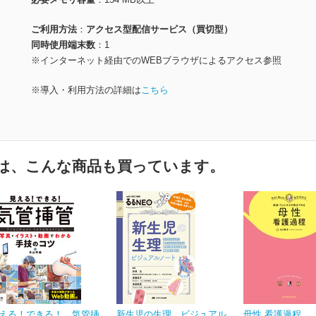
ご利用方法
アクセス型配信サービス（買切型）
同時使用端末数
1
※インターネット経由でのWEBブラウザによるアクセス参照
※導入・利用方法の詳細は
こちら
は、こんな商品も買っています。
える！できる！ 気管挿
新生児の生理 ビジュアル
母性 看護過程