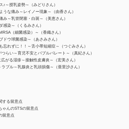
クス♪～授乳姿勢～（みどりさん）
けるような痛み～レイノー現象～（由香さん）
する痛み～乳管閉塞・白斑～（美恵さん）
ジダ感染～（くるみさん）
～MRSA（細菌感染）～（香織さん）
い～ブドウ球菌感染～（あさみさん）
観察も忘れずに！！～舌小帯短縮症～（つぐみさん）
るのがつらい～育児不安とバブルパレート～（真紀さん）
周りに広がる湿疹～接触性皮膚炎～（宏美さん）
らのトラブル～乳腺炎と乳頭損傷～（亜里沙さん）
関する留意点
ゃんのSTSの留意点
の留意点