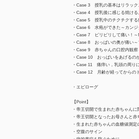
・Case 3 授乳の基本はリラッ
・Case 4 授乳後に感じる焼
・Case 5 授乳中のチクチク
・Case 6 水疱ができた～カン
・Case 7 ピリピリして痛い！
・Case 8 おっぱいの奥が痛
・Case 9 赤ちゃんの口腔内
・Case 10 おっぱいをあげ
・Case 11 痛痒い，乳頭の
・Case 12 月齢が経ってか
・エピローグ
【Point】
・帝王切開で生まれた赤ちゃんに
・帝王切開となったお母さんと赤ち
・生まれた赤ちゃんの血糖値測定
・空腹のサイン