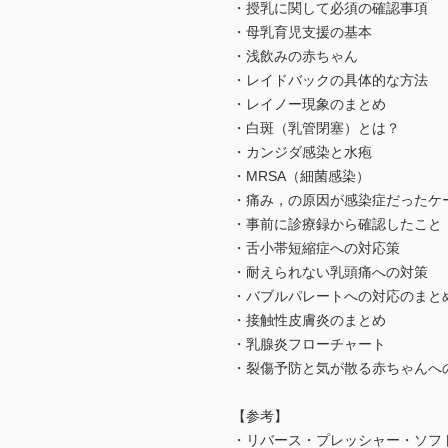
・授乳に関して必須の確認事項
・母乳育児支援の基本
・浅飲みの赤ちゃん
・レイドバックの具体的な方法
・レイノー現象のまとめ
・白斑（乳管閉塞）とは？
・カンジダ感染と水疱
・MRSA（細菌感染）
・痛み，の原因が感染症だったケ
・事前に診療録から確認したこと
・舌小帯短縮症への対応策
・耐えられない乳頭痛への対策
・バブルパレートへの対応のまと
・接触性皮膚炎のまとめ
・乳腺炎フローチャート
・裂傷予防と気が散る赤ちゃんへ
【参考】
・リバース・プレッシャー・ソフト