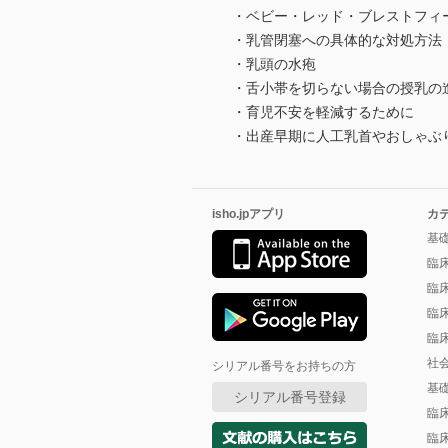
・ベビー・レッド・ブレストフィ
・乳管閉塞への具体的な対処方法
・乳頭の水疱
・舌小帯を切らない場合の授乳の
・育児不安を軽減するために
・出産早期に人工乳首やおしゃぶ
isho.jpアプリ
カ
基
臨
臨
臨
臨
社
シリアル番号をお持ちの方
基
シリアル番号登録
臨
臨