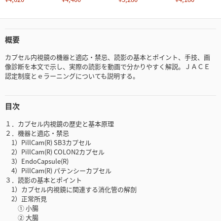
概要
カプセル内視鏡の機器と適応・禁忌、読影の基本とポイント、手技、画
像診断を本文で示し、実際の読影を動画で分かりやすく解説。ＪＡＣＥ
認定制度とｅラーニングについても説明する。
目次
１．カプセル内視鏡の歴史と基本原理
２．機器と適応・禁忌
1）PillCam(R) SB3カプセル
2）PillCam(R) COLON2カプセル
3）EndoCapsule(R)
4）PillCam(R) パテンシーカプセル
３．読影の基本とポイント
1）カプセル内視鏡に関連する消化管の解剖
2）正常所見
① 小腸
② 大腸