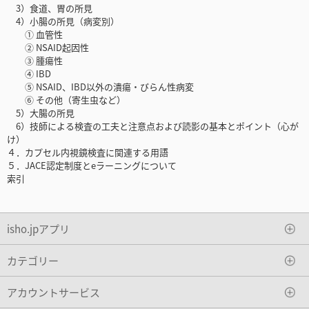
3）食道、胃の所見
4）小腸の所見（病変別）
① 血管性
② NSAID起因性
③ 腫瘍性
④ IBD
⑤ NSAID、IBD以外の潰瘍・びらん性病変
⑥ その他（寄生虫など）
5）大腸の所見
6）技師による検査の工夫と注意点および読影の基本とポイント（心が
け）
４．カプセル内視鏡検査に関連する用語
５．JACE認定制度とeラーニングについて
索引
isho.jpアプリ
カテゴリー
アカウントサービス