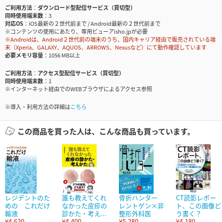
ご利用方法
ダウンロード型配信サービス（買切型）
同時使用端末数
3
対応OS
iOS最新の２世代前まで / Android最新の２世代前まで
※コンテンツの使用にあたり、専用ビューアisho.jpが必要
※Androidは、Android２世代前の端末のうち、国内キャリア経由で販売されている端
末（Xperia、GALAXY、AQUOS、ARROWS、Nexusなど）にて動作確認しています
必要メモリ容量
1056 MB以上
ご利用方法
アクセス型配信サービス（買切型）
同時使用端末数
1
※インターネット経由でのWEBブラウザによるアクセス参照
※導入・利用方法の詳細は
こちら
この商品を買った人は、こんな商品も買っています。
レジデントのた
誰も教えてくれ
骨折ハンター
CT読影レポー
めの これだけ
なかった皮疹の
レントゲン×非
ト、この画像ど
輸液
診かた・考え...
整形外科医
う書く？
¥4,620
¥4,400
¥5,280
¥4,180