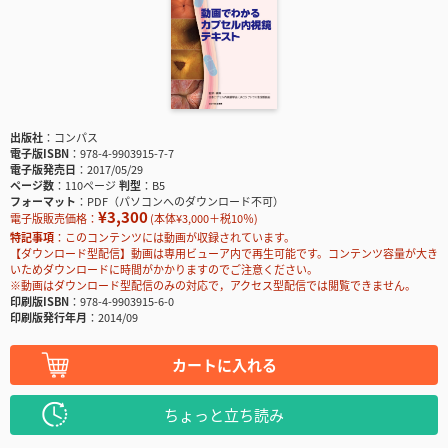
出版社
コンパス
電子版ISBN
978-4-9903915-7-7
電子版発売日
2017/05/29
ページ数
110ページ
判型
B5
フォーマット
PDF（パソコンへのダウンロード不可）
¥3,300
電子版販売価格：
(本体¥3,000＋税10％)
特記事項
このコンテンツには動画が収録されています。
【ダウンロード型配信】動画は専用ビューア内で再生可能です。コンテンツ容量が大き
いためダウンロードに時間がかかりますのでご注意ください。
※動画はダウンロード型配信のみの対応で，アクセス型配信では閲覧できません。
印刷版ISBN
978-4-9903915-6-0
印刷版発行年月
2014/09
カートに入れる
ちょっと立ち読み